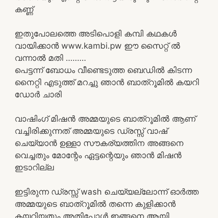
കണ്ണ്
ഇതുപോലത്തെ അടിപൊളി കമ്പി കഥകൾ
വായിക്കാൻ www.kambi.pw ഈ സൈറ്റ് ൽ
വന്നാൽ മതി ………
പെട്ടന്ന് ബോധം വീണ്ടെടുത്ത ബെഡിൽ കിടന്ന
നൈറ്റി എടുത്ത് മറച്ചു ഞാൻ ബാത്‌റൂമിൽ കയറി
ഡോർ ചാരി
വാഷിംഗ്‌ മിഷൻ അമ്മയുടെ ബാത്‌റൂമിൽ ആണ്
വച്ചിരിക്കുന്നത് അമ്മയുടെ ഡ്രസ്സ്‌ വാഷ്
ചെയ്യാൻ ഉള്ളാ സൗകര്യത്തിന അങ്ങനെ
വെച്ചതും മോന്റേം ഏട്ടന്റെയും ഞാൻ മിഷൻ
ഇടാറില്ല
ഇട്ടിരുന്ന ഡ്രസ്സ്‌ wash ചെയ്യല്ലോന്ന് ഓർത്ത
അമ്മയുടെ ബാത്‌റൂമിൽ തന്നെ കുളിക്കാൻ
കയറിയതും അതിപ്പോൾ ഇങ്ങനെ ആയി