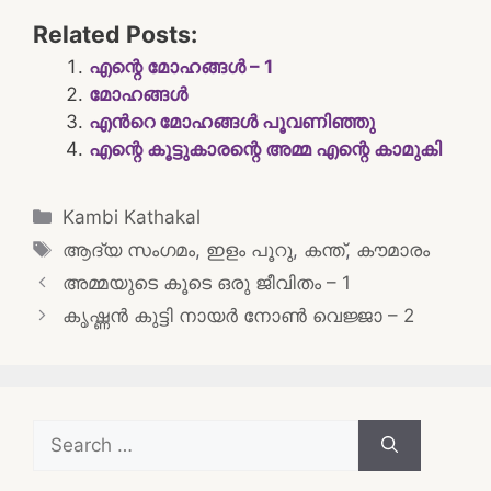
Related Posts:
എന്റെ മോഹങ്ങൾ – 1
മോഹങ്ങൾ
എന്‍റെ മോഹങ്ങൾ പൂവണിഞ്ഞു
എന്റെ കൂട്ടുകാരന്റെ അമ്മ എന്റെ കാമുകി
Categories
Kambi Kathakal
Tags
ആദ്യ സംഗമം
,
ഇളം പൂറു
,
കന്ത്
,
കൗമാരം
Post
അമ്മയുടെ കൂടെ ഒരു ജീവിതം – 1
navigation
കൃഷ്ണൻ കുട്ടി നായർ നോൺ വെജ്ജാ – 2
Search
for: