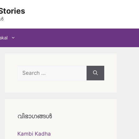
Stories
കൾ
akal
Search
for:
വിഭാഗങ്ങൾ
Kambi Kadha