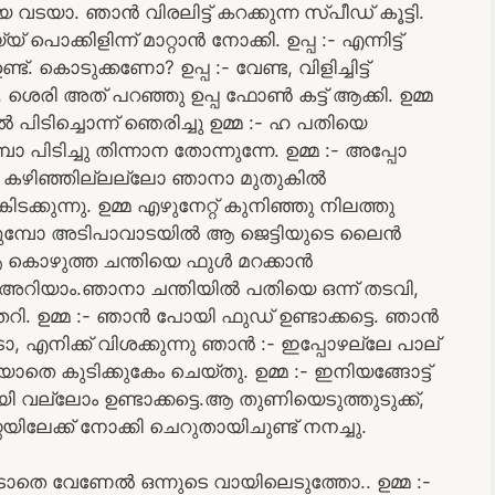
യാ. ഞാൻ വിരലിട്ട് കറക്കുന്ന സ്പീഡ് കൂട്ടി.
പൊക്കിളിന്ന് മാറ്റാൻ നോക്കി. ഉപ്പ :- എന്നിട്ട്
കൊടുക്കണോ? ഉപ്പ :- വേണ്ട, വിളിച്ചിട്ട്
, ശെരി അത് പറഞ്ഞു ഉപ്പ ഫോൺ കട്ട്‌ ആക്കി. ഉമ്മ
ിൽ പിടിച്ചൊന്ന് ഞെരിച്ചു ഉമ്മ :- ഹ പതിയെ
ിടിച്ചു തിന്നാന തോന്നുന്നേ. ഉമ്മ :- അപ്പോ
നു കഴിഞ്ഞില്ലല്ലോ ഞാനാ മുതുകിൽ
ക്കുന്നു. ഉമ്മ എഴുനേറ്റ് കുനിഞ്ഞു നിലത്തു
ിയുമ്പോ അടിപാവാടയിൽ ആ ജെട്ടിയുടെ ലൈൻ
 കൊഴുത്ത ചന്തിയെ ഫുൾ മറക്കാൻ
ാൽ അറിയാം.ഞാനാ ചന്തിയിൽ പതിയെ ഒന്ന് തടവി,
ുതറി. ഉമ്മ :- ഞാൻ പോയി ഫുഡ് ഉണ്ടാക്കട്ടെ. ഞാൻ
, എനിക്ക് വിശക്കുന്നു ഞാൻ :- ഇപ്പോഴല്ലേ പാല്
ാതെ കുടിക്കുകേം ചെയ്തു. ഉമ്മ :- ഇനിയങ്ങോട്ട്
വല്ലോം ഉണ്ടാക്കട്ടെ.ആ തുണിയെടുത്തുടുക്ക്,
ണയിലേക്ക് നോക്കി ചെറുതായിചുണ്ട് നനച്ചു.
ടാതെ വേണേൽ ഒന്നുടെ വായിലെടുത്തോ.. ഉമ്മ :-