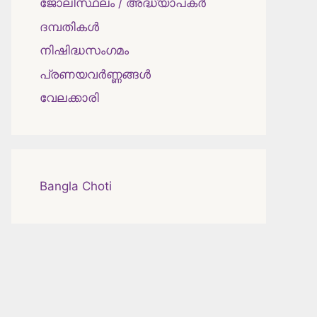
ജോലിസ്ഥലം / അദ്ധ്യാപകർ
ദമ്പതികള്‍
നിഷിദ്ധസംഗമം
പ്രണയവർണ്ണങ്ങൾ
വേലക്കാരി
Bangla Choti