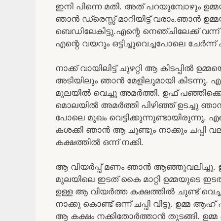
ഇനി പിന്നെ മതി. അത് പറയുമ്പോഴും ഉമ്
ഞാൻ ഡ്രെസ്സ് മാറിയിട്ട് വരാം.ഞാൻ ഉമ്മ
ബെഡിലേകിട്ടു.എന്റെ നെഞ്ചിലേക്ക് വന
എന്റെ വയറും ഒട്ടിച്ചുവെച്ചപോലെ ചേർന്ന് 
നാക്ക് വായിലിട്ട് ചുഴറ്റി ആ കിടപ്പിൽ ഉമ്മ
അടിയിലും ഞാൻ മേളിലുമായി കിടന്നു. 
മുലയിൽ വെച്ചു അമർത്തി. ഉഫ് പഞ്ഞിക്ക
മൊലയിൽ അമർത്തി പിഴിഞ്ഞ് ഉടച്ചു ഞാൻ ഉമ
പോലെ മുഖം വെട്ടിക്കുന്നുണ്ടായിരുന്നു.
കശക്കി ഞാൻ ആ ചുണ്ടും നാക്കും ചപ്പി വല
കക്ഷത്തിൽ ഒന്ന് നക്കി.
ആ വിയർപ്പ് മണം ഞാൻ ആഞ്ഞുവലിച്ചു. ഉമ
മുലയിലെ ഇടത് കൈ മാറ്റി ഉമ്മയുടെ ഇടത് ക
ഉള്ള ആ വിയർത്ത കക്ഷത്തിൽ ചുണ്ട് വെച്ച്
നാക്കു കൊണ്ട് ഒന്ന് ചപ്പി വിട്ടു. ഉമ്മ
ആ കക്ഷം നക്കിതോർത്താൻ തുടങ്ങി. ഉമ്മ 