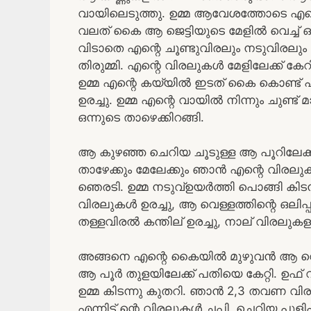
വായിലെടുത്തു. ഉമ്മ ആവേശത്തോടെ എന്റെ 
വലത് കൈ ആ ജെട്ടിയുടെ മേളിൽ വെച്ച് ഒന്ന
വിടാതെ എന്റെ ചൂണ്ടുവിരലും നടുവിരലും
തിരുമ്മി. എന്റെ വിരലുകൾ മേളിലേക്ക് കേറി 
ഉമ്മ എന്റെ കയ്യിൽ ഇടത് കൈ കൊണ്ട് പിട
ഉരച്ചു. ഉമ്മ എന്റെ വായിൽ നിന്നും ചുണ്ട് 
ഒന്നുടെ താഴെക്കിറങ്ങി.
ആ കുഴഞ്ഞ ചെറിയ ചൂടുള്ള ആ പൂറിലേക്ക
താഴേക്കും മേലേക്കും ഞാൻ എന്റെ വിരലുകള
ഞെരടി. ഉമ്മ നടുവ്ഉയർത്തി പൊങ്ങി കിടന
വിരലുകൾ ഉരച്ചു, ആ വെള്ളത്തിന്റെ ഒലിപ്പ
തള്ളവിരൽ കന്തില് ഉരച്ചു, നാല് വിരലുകളും
അങ്ങനെ എന്റെ കൈയിൽ മുഴുവൻ ആ വെള്ളം
ആ പൂർ തുളയിലേക്ക് പതിയെ കേറ്റി. ഉഫ്
ഉമ്മ കിടന്നു കുതറി. ഞാൻ 2,3 തവണ വിര
എന്നിട്ട് ന്റെ വിരലുകൾ ചപ്പി. ചെറിയ പ