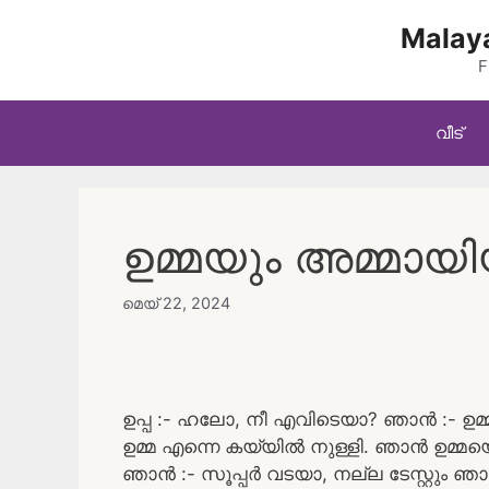
Skip
Malaya
to
content
F
വീട്
ഉമ്മയും അമ്മായി
മെയ്‌ 22, 2024
ഉപ്പ :- ഹലോ, നീ എവിടെയാ? ഞാൻ :- ഉമ്മ
ഉമ്മ എന്നെ കയ്യിൽ നുള്ളി. ഞാൻ ഉമ്മയെ
ഞാൻ :- സൂപ്പർ വടയാ, നല്ല ടേസ്റ്റും ഞാന