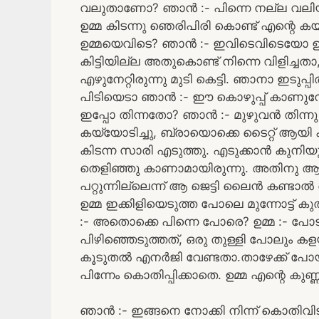
വലുതാണോ? ഞാൻ :- പിന്നെ നല്ല വലിയ വട
ഉമ്മ കിടന്നു ഞെരിപിരി കൊണ്ട് എന്റെ കയ്യ് 
ഉമ്മയെവിടെ? ഞാൻ :- ഇവിടെവിടെയോ ഉണ്ട്. 
കിട്ടിയില്ല അതുകൊണ്ട് നിന്നെ വിളിച്ചതാ
എഴുനേറ്റിരുന്നു മുടി കെട്ടി. ഞാനാ ഇടുപ്പ
പിടിയെടാ ഞാൻ :- ഈ കൊഴുപ്പ് കാണുമ്പോ പ
ഇപ്പോ തിന്നതോ? ഞാൻ :- മുഴുവൻ തിന്
കയ്യോടിച്ചു, ബ്രായൊക്കെ ടൈറ്റ് ആയി കിട
കിടന്ന സാരി എടുത്തു. എടുക്കാൻ കുന
തെളിഞ്ഞു കാണാമായിരുന്നു. അതിനു ആ
പറ്റുന്നില്ലെന്ന് ആ ജെട്ടി ലൈൻ കണ്ട
ഉമ്മ ഇക്കിളിയെടുത്ത പോലെ മുന്നോട്ട് ക
:- അതൊക്കെ പിന്നെ പോരെ? ഉമ്മ :- പോടാ
പിഴിഞ്ഞെടുത്തത്, ഒരു തുള്ളി പോലും കളയ
കൂടുതൽ എനർജി വേണ്ടതാ.താഴേക്ക് പോയി 
പിന്നേം കൊതിപ്പിക്കാതെ. ഉമ്മ എന്റെ കുണ്
ഞാൻ :- ഇങ്ങനെ നോക്കി നിന്ന് കൊതിവി