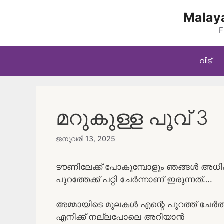
Skip
Malaya
to
content
F
വീട്
മറുകുള്ള പൂവ് 3
ജനുവരി 13, 2025
ടൗണിലേക്ക് പോകുമ്പോളും ഞങ്ങൾ അധികം
പുറത്തേക്ക് പറ്റി ചേർന്നാണ് ഇരുന്നത്….
അമ്മായിടെ മുലകൾ എന്റെ പുറത്ത് ചേർത്ത് 
എനിക്ക് നല്ലപോലെ അറിയാൻ