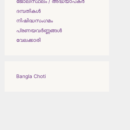
ജോലിസ്ഥലം / അദ്ധ്യാപകർ
ദമ്പതികള്‍
നിഷിദ്ധസംഗമം
പ്രണയവർണ്ണങ്ങൾ
വേലക്കാരി
Bangla Choti