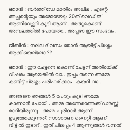
ഞാൻ : ബർത്ത് ഡേ മാത്രം അല്ല . എന്റെ
അച്ഛന്റെയും അമ്മേടേയും 20ത്‌ വെഡിങ്
ആണിവേഴ്സറി കൂടി ആണ് . അതുകൊണ്ട്
അമ്പലത്തിൽ പോയതാ.. അപ്പഴാ ഈ സംഭവം .
ജിബിൻ : നല്ല ദിവസം ഞാൻ ആയിട്ട് പ്രശ്നം
ആക്കിയെല്ലോ ??
ഞാൻ : ഈ ചേട്ടനെ കൊണ്ട് ചേട്ടന് അത്രയ്ക്ക്
വിഷമം ആയെങ്കിൽ വാ.. ഇപ്പം തന്നെ അമ്മേ
കണ്ടിട്ട് പ്രശ്നം പരിഹരിക്കാം . കയറി വാ ..
അങ്ങനെ ഞങ്ങൾ 5 പേരും കൂടി അമ്മേ
കാണാൻ പോയി . അമ്മ അന്നേരത്തേക്ക് ഡ്രസ്സ്
മാറിയിരുന്നു . അമ്മ ചുരിദാർ ആണ്
ഉടുത്തേക്കുന്നത്. സാദാരണ നൈറ്റി ആണ്
വീട്ടിൽ ഇടാറ് . ഇത് ചിലപ്പം 4 ആണുങ്ങൾ വന്നത്