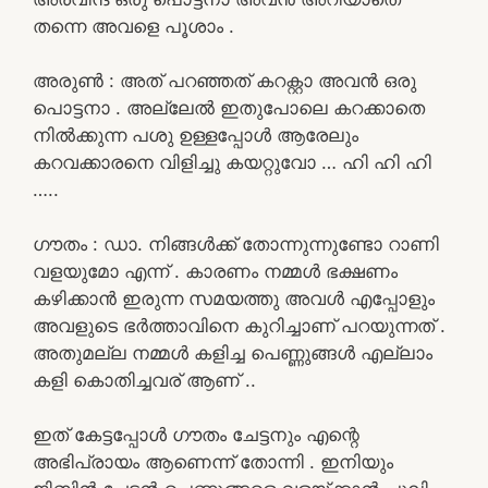
തന്നെ അവളെ പൂശാം .
അരുൺ : അത് പറഞ്ഞത് കറക്റ്റാ അവൻ ഒരു
പൊട്ടനാ . അല്ലേൽ ഇതുപോലെ കറക്കാതെ
നിൽക്കുന്ന പശു ഉള്ളപ്പോൾ ആരേലും
കറവക്കാരനെ വിളിച്ചു കയറ്റുവോ … ഹി ഹി ഹി
…..
ഗൗതം : ഡാ. നിങ്ങൾക്ക് തോന്നുന്നുണ്ടോ റാണി
വളയുമോ എന്ന് . കാരണം നമ്മൾ ഭക്ഷണം
കഴിക്കാൻ ഇരുന്ന സമയത്തു അവൾ എപ്പോളും
അവളുടെ ഭർത്താവിനെ കുറിച്ചാണ് പറയുന്നത് .
അതുമല്ല നമ്മൾ കളിച്ച പെണ്ണുങ്ങൾ എല്ലാം
കളി കൊതിച്ചവര് ആണ് ..
ഇത് കേട്ടപ്പോൾ ഗൗതം ചേട്ടനും എന്റെ
അഭിപ്രായം ആണെന്ന് തോന്നി . ഇനിയും