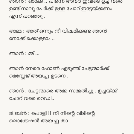
ഞാൻ : ഓക്കേ .. പിന്നെ അവര് ഇവിടെ ഉച്ച വരെ
ഉണ്ട് നാലു പേർക്ക് ഉള്ള ചോറ് ഇട്ടേയ്ക്കണം
എന്ന് പറഞ്ഞു .
അമ്മ : അത് ഒന്നും നീ വിഷമിക്കണ്ട ഞാൻ
നോക്കിക്കൊള്ളാം ..
ഞാൻ : മ്മ് …
ഞാൻ നേരെ ഫോൺ എടുത്ത് ചേട്ടന്മാർക്ക്
മെസ്സേജ് അയച്ചു ഉടനെ .
ഞാൻ : ചേട്ടന്മാരെ അമ്മ സമ്മതിച്ചു . ഉച്ചയ്ക്ക്
ചോറ് വരെ റെഡി..
ജിബിൻ : പൊളി !! നീ നിന്റെ വീടിന്റെ
ലൊക്കേഷൻ അയച്ചു താ .