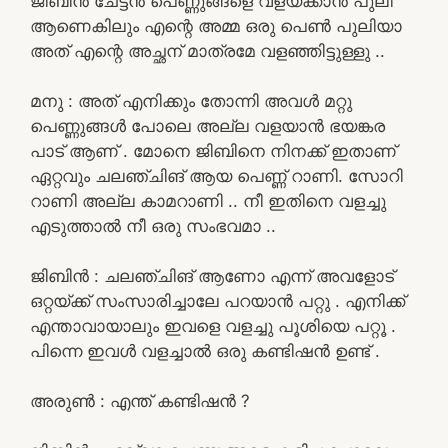
ജിബിൻ ചേട്ടൻ പെണ്ണുങ്ങളെ വളയ്ക്കാൻ പുലി
ആണെകിലും എന്റെ അമ്മ ഒരു പെൺ പുലിയാ
അത് എന്റെ അച്ഛന് മാത്രമേ വളഞ്ഞിട്ടുള്ളു ..
മനു : അത് എനിക്കും തോന്നി അവൾ മറ്റു
പെണ്ണുങ്ങൾ പോലെ അല്ല വളയാൻ ഭയങ്കര
പാട് ആണ് . മോനെ ജിബിനെ നിനക്ക് ഇതാണ്
ഏറ്റവും ചലഞ്ചിങ് ആയ പെണ്ണ് റാണി. സോറി
റാണി അല്ല കാമറാണി .. നീ ഇതിനെ വളച്ചു
എടുത്താൽ നീ ഒരു സംഭവമാ ..
ജിബിൻ : ചലഞ്ചിങ് ആണോ എന്ന് അവളോട്
ഒറ്റയ്ക്ക് സംസാരിച്ചാലേ പറയാൻ പറ്റു . എനിക്ക്
എന്താവായാലും ഇവളെ വളച്ചു പൂശിയെ പറ്റൂ .
പിന്നെ ഇവൾ വളച്ചാൽ ഒരു കണ്ടിഷൻ ഉണ്ട് .
അരുൺ : എന്ത് കണ്ടിഷൻ ?