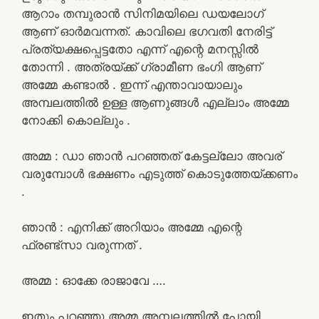
ആറാം തമ്പുരാൻ സിനിമയിലെ ഡയലോഗ്
ആണ് ഓർമവന്നത്. കാവിലെ ഭഗവതി നേരിട്ട്
പ്രത്യക്ഷപ്പെട്ടതോ എന്ന് എന്റെ മനസ്സിൽ
തോന്നി . അത്രയ്ക്ക് ഗ്രാമീണ ഭംഗി ആണ്
അമ്മേ കണ്ടാൽ . ഇന്ന് എന്താവായാലും
അമ്പലത്തിൽ ഉള്ള ആണുങ്ങൾ എല്ലാം അമ്മേ
നോക്കി കൊല്ലും .
അമ്മ : ഡാ ഞാൻ പറഞ്ഞത് കേട്ടല്ലോ അവര്
വരുമ്പോൾ ഭക്ഷണം എടുത്ത് കൊടുത്തേയ്ക്കണം
.
ഞാൻ : എനിക്ക് അറിയാം അമ്മേ എന്റെ
ഫ്രണ്ട്സാ വരുന്നത് .
അമ്മ : ഓക്കേ രാജാവേ ….
ഇതും പറഞ്ഞു അമ്മ അമ്പലത്തിൽ പോയി .