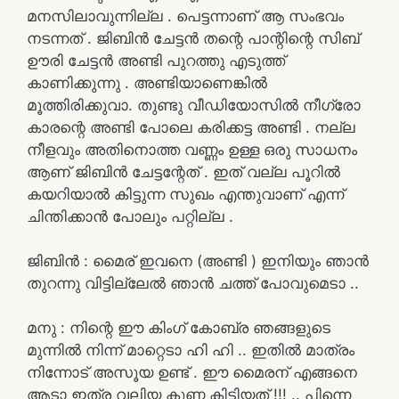
മനസിലാവുന്നില്ല . പെട്ടന്നാണ് ആ സംഭവം
നടന്നത് . ജിബിൻ ചേട്ടൻ തന്റെ പാന്റിന്റെ സിബ്
ഊരി ചേട്ടൻ അണ്ടി പുറത്തു എടുത്ത്
കാണിക്കുന്നു . അണ്ടിയാണെങ്കിൽ
മൂത്തിരിക്കുവാ. തുണ്ടു വീഡിയോസിൽ നീഗ്രോ
കാരന്റെ അണ്ടി പോലെ കരിക്കട്ട അണ്ടി . നല്ല
നീളവും അതിനൊത്ത വണ്ണം ഉള്ള ഒരു സാധനം
ആണ് ജിബിൻ ചേട്ടന്റേത് . ഇത്‌ വല്ല പൂറിൽ
കയറിയാൽ കിട്ടുന്ന സുഖം എന്തുവാണ് എന്ന്
ചിന്തിക്കാൻ പോലും പറ്റില്ല .
ജിബിൻ : മൈര് ഇവനെ (അണ്ടി ) ഇനിയും ഞാൻ
തുറന്നു വിട്ടില്ലേൽ ഞാൻ ചത്ത് പോവുമെടാ ..
മനു : നിന്റെ ഈ കിംഗ് കോബ്ര ഞങ്ങളുടെ
മുന്നിൽ നിന്ന് മാറ്റെടാ ഹി ഹി .. ഇതിൽ മാത്രം
നിന്നോട് അസൂയ ഉണ്ട് . ഈ മൈരന് എങ്ങനെ
ആടാ ഇത്ര വലിയ കുണ്ണ കിട്ടിയത് !!! .. പിന്നെ