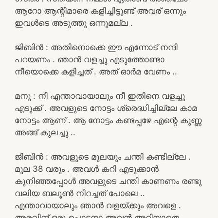
ആറോ ആന്റിമാരെ കളിച്ചിട്ടുണ്ട് അവര് ഒന്നും
ഇവൾടെ അടുത്തു ഒന്നുമല്ല .
ജിബിൻ : അതിനൊക്കെ ഈ എന്നോട് നന്ദി
പറയണം . ഞാൻ വളച്ചു എടുത്തോണ്ടാ
നീയൊക്കെ കളിച്ചത് . അത് ഓർമ വേണം ..
മനു : നീ എന്താവായാലും നീ ഇതിനെ വളച്ചു
എടുക്ക് . അവളുടെ നോട്ടം ശ്രെദ്ധിച്ചില്ലേ കാമ
നോട്ടം ആണ് . ആ നോട്ടം കണ്ടപ്പഴേ എന്റെ കുണ്ണ
അങ്ങ് കുലച്ചു ..
ജിബിൻ : അവളുടെ മുലയും ചന്തി കണ്ടില്ലേ .
മുല 38 വരും . അവൾ കറി എടുക്കാൻ
കുനിഞ്ഞപ്പോൾ അവളുടെ ചന്തി കാണണം രണ്ടു
വലിയ ബലൂൺ നിറച്ചത് പോലെ ..
എന്താവായാലും ഞാൻ വളയ്ക്കും അവളെ .
അരവിന്ദ് ഒരു പൊട്ടനാ അവൻ അറിയാതെ