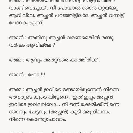
അമ്മ : അയ്യടാ അതിന്‌ വെച്ച വെള്ളം അങ്ങ്
വാങ്ങിവെച്ചേക്ക് . നീ പോയാൽ ഞാൻ ഒറ്റയ്ക്കു
ആവില്ലേ. അച്ഛൻ പറഞ്ഞിട്ടില്ലേ അച്ഛൻ വന്നിട്ട്
പോവാം എന്ന് .
ഞാൻ : അതിനു അച്ഛൻ വരണമെങ്കിൽ രണ്ടു
വർഷം ആവില്ലേ ?
അമ്മ : ആവും അതുവരെ കാത്തിരിക്ക് .
ഞാൻ : ഹോ !!!
അമ്മ : അച്ഛൻ ഇവിടെ ഉണ്ടായിരുന്നേൽ നിന്നെ
അവരുടെ കൂടെ വിട്ടേനെ . ഇത് ഇപ്പം അച്ഛൻ
ഇവിടെ ഇല്ലല്ലോ .. നീ ഒന്ന് ക്ഷെമിക്ക് നിന്നെ
ഞാനും ചേട്ടനും (അച്ഛൻ) കൂടി ഒരു ദിവസം
നിന്നെ കൊണ്ടുപോവാം.