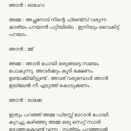
ഞാൻ : ഓഹോ
അമ്മ : അച്ഛനോട് നിന്റെ ഫ്രണ്ട്സ് വരുന്ന
കാര്യം പറയാൻ പറ്റിയില്ല . ഇനിയും വൈകിട്ട്
പറയാം .
ഞാൻ : മ്മ്
അമ്മ : ഞാൻ പോയി ഒരുങ്ങട്ടെ സമയം
പോകുന്നു. അവർക്കും കൂടി ഭക്ഷണം
ഉണ്ടാക്കിയിട്ടുണ്ട് . അവര് വരുമ്പോൾ ഞാൻ
ഇല്ലേൽ നീ എടുത്ത് കൊടുക്കണം .
ഞാൻ : ഓക്കേ
ഇതും പറഞ്ഞ് അമ്മ ഡ്രസ്സ് മാറാൻ പോയി.
കുറച്ചു കഴിഞ്ഞു അമ്മ ഒരു സെറ്റ് സാരി
ഉടുത്തുകൊണ്ട് വന്നു . സത്യം പറഞ്ഞാൽ