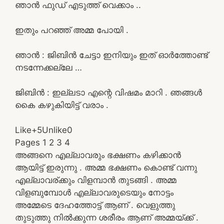
ഞാൻ ഫുഡ് എടുത്ത് വെക്കാം ..
ഇതും പറഞ്ഞ് അമ്മ പോയി .
ഞാൻ : ജിബിൻ ചേട്ടാ ഇനിയും ഇത് ഓർത്തോണ്ട്
നടന്നേക്കല്ലേ …
ജിബിൻ : ഇല്ലടാ എന്റെ വിഷമം മാറി . ഞങ്ങൾ
കൈ കഴുകിയിട്ട് വരാം .
Like+5Unlike0
Pages 1 2 3 4
അങ്ങനെ എല്ലാവരും ഭക്ഷണം കഴിക്കാൻ
ആയിട്ട് ഇരുന്നു . അമ്മ ഭക്ഷണം കൊണ്ട് വന്നു
എല്ലാവര്ക്കും വിളമ്പാൻ തുടങ്ങി . അമ്മ
വിളബുമ്പോൾ എല്ലാവരുടെയും നോട്ടം
അമ്മേടെ ദേഹത്തോട്ട് ആണ് . വെളുത്തു
തുടുത്തു നിൽക്കുന്ന ശരീരം ആണ് അമ്മയ്ക്ക് .