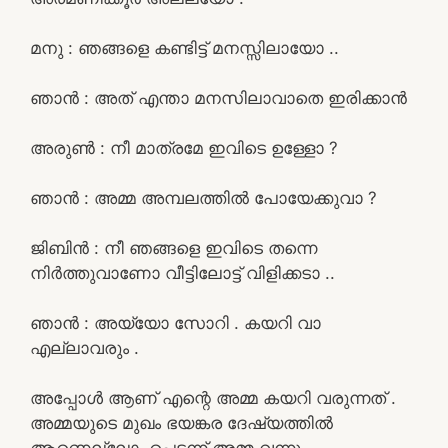
മനു : ഞങ്ങളെ കണ്ടിട്ട് മനസ്സിലായോ ..
ഞാൻ : അത് എന്താ മനസിലാവാതെ ഇരിക്കാൻ
അരുൺ : നീ മാത്രമേ ഇവിടെ ഉള്ളോ ?
ഞാൻ : അമ്മ അമ്പലത്തിൽ പോയേക്കുവാ ?
ജിബിൻ : നീ ഞങ്ങളെ ഇവിടെ തന്നെ
നിർത്തുവാണോ വീട്ടിലോട്ട് വിളിക്കടാ ..
ഞാൻ : അയ്യോ സോറി . കയറി വാ
എല്ലാവരും .
അപ്പോൾ ആണ് എന്റെ അമ്മ കയറി വരുന്നത് .
അമ്മയുടെ മുഖം ഭയങ്കര ദേഷ്യത്തിൽ
ആണെല്ലോ. പെട്ടന്ന് അമ്മ വന്നു ,