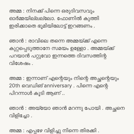
അമ്മ : നിനക്ക് പിന്നെ ഒരുദിവസവും
ഓർമ്മയില്ലല്ലോ. ഫോണിൽ കുത്തി
ഇരിക്കാതെ ഭൂമിയിലോട്ട് ഇറങ്ങണം .
ഞാൻ : രാവിലെ തന്നെ അമ്മയ്ക്ക് എന്നെ
കുറ്റപ്പെടുത്താനേ സമയം ഉള്ളോ . അമ്മയ്ക്ക്
പറയാൻ പറ്റുവോ ഇന്നത്തെ ദിവസത്തിന്റ
വിശേഷം .
അമ്മ : ഇന്നാണ് എന്റെയും നിന്റെ അച്ഛന്റെയും
20th വെഡിങ് anniversary . പിന്നെ എന്റെ
പിറന്നാൾ കൂടി ആണ് ..
ഞാൻ : അയ്യോ ഞാൻ മറന്നു പോയി . അച്ഛനെ
വിളിച്ചോ .
അമ്മ : എപ്പഴേ വിളിച്ചു നിന്നെ തിരക്കി .