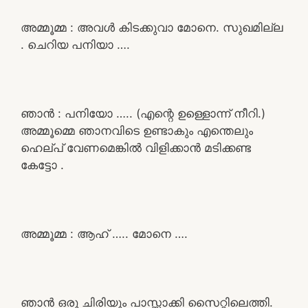
അമ്മൂമ്മ : അവൾ കിടക്കുവാ മോനെ. സുഖമില്ല
. ചെറിയ പനിയാ ….
ഞാൻ : പനിയോ ….. (എന്റെ ഉള്ളൊന്ന് നീറി.)
അമ്മൂമ്മെ ഞാനവിടെ ഉണ്ടാകും എന്തെലും
ഹെല്പ് വേണമെങ്കിൽ വിളിക്കാൻ മടിക്കണ്ട
കേട്ടോ .
അമ്മൂമ്മ : ആഹ് ….. മോനെ ….
ഞാൻ ഒരു ചിരിയും പാസ്സാക്കി സൈറ്റിലെത്തി.