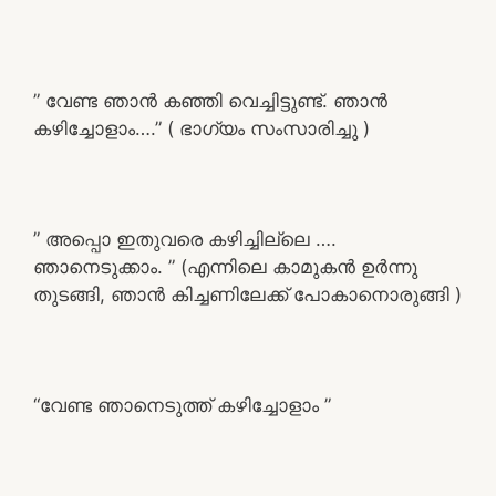
” വേണ്ട ഞാൻ കഞ്ഞി വെച്ചിട്ടുണ്ട്. ഞാൻ
കഴിച്ചോളാം….” ( ഭാഗ്യം സംസാരിച്ചു )
” അപ്പൊ ഇതുവരെ കഴിച്ചില്ലെ ….
ഞാനെടുക്കാം. ” (എന്നിലെ കാമുകൻ ഉർന്നു
തുടങ്ങി, ഞാൻ കിച്ചണിലേക്ക് പോകാനൊരുങ്ങി )
“വേണ്ട ഞാനെടുത്ത് കഴിച്ചോളാം ”