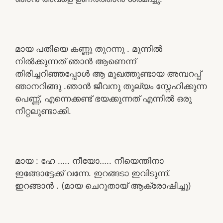
മായ പതിയെ കണ്ണു തുറന്നു . മുന്നിൽ
നിൽക്കുന്നത് ഞാൻ ആണെന്ന്
തിരിച്ചറിഞ്ഞപ്പോൾ ആ മുഖത്തുണ്ടായ അമ്പറപ്പ്
ഞാനറിങ്ങു .ഞാൻ ജീവനു തുല്യം സ്നേഹിക്കുന്ന
പെണ്ണ്, എന്നെക്കണ്ട് ഭയക്കുന്നത് എന്നിൽ ഒരു
നീറ്റലുണ്ടാക്കി.
മായ : ഹേ ….. നീയോ….. നീയെന്തിനാ
ഇങ്ങോട്ടേക്ക് വന്നേ. ഇറങ്ങടാ ഇവിടുന്ന്.
ഇറങ്ങാൻ . (മായ ചെറുതായ് ആക്രോഷിച്ചു)