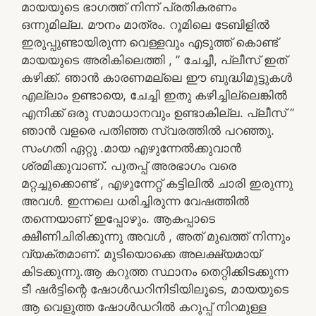
മായയുടെ ഭാഗത്ത് നിന്ന് പ്രതികരണം
ഒന്നുമില്ല. മൗനം മാത്രം. റൂമിലെ ടേബിളിൽ
ഇരുപ്പുണ്ടായിരുന്ന വെള്ളവും എടുത്ത് കൊണ്ട്
മായയുടെ അരികിലെത്തി , ” ചേച്ചീ, പ്ലീസ് ഇത്
കഴിക്ക്. ഞാൻ കാരണമല്ലെ ഈ ബുദ്ധിമുട്ടുകൾ
എല്ലാം ഉണ്ടായെ, ചേച്ചി ഇതു കഴിച്ചില്ലെങ്കിൽ
എനിക്ക് ഒരു സമാധാനവും ഉണ്ടാകില്ല. പ്ലീസ് ”
ഞാൻ വളരെ പതിഞ്ഞ സ്വരത്തിൽ പറഞ്ഞു.
സംഗതി ഏറ്റു .മായ എഴുന്നേൽക്കുവാൻ
ശ്രമിക്കുവാണ്. പുതപ്പ് അരഭാഗം വരെ
മറ്റച്ചുക്കൊണ്ട് , എഴുന്നേറ്റ് കട്ടിലിൽ ചാരി ഇരുന്നു
അവൾ. ഇന്നലെ ധരിച്ചിരുന്ന വേഷത്തിൽ
തന്നെയാണ് ഇപ്പോഴും. ആകപ്പാടെ
ക്ഷീണിചിരിക്കുന്നു അവൾ , അത് മുഖത്ത് നിന്നും
വ്യക്തമാണ്. മുടിയൊക്കെ അലക്ഷ്യമായ്
കിടക്കുന്നു.ആ കറുത്ത സ്ഥാനം തെറ്റിക്കിടക്കുന്ന
ടീ ഷർട്ടിന്റെ ഷോൾഡറിനിടിയിലൂടെ, മായയുടെ
ആ വെളുത്ത ഷോൾഡറിൽ കറുപ്പ് നിറമുള്ള