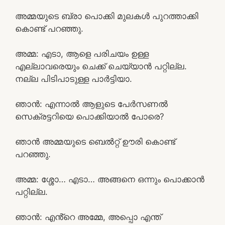
അമ്മയുടെ ബ്രാ പൊക്കി മുലകൾ പുറത്താക്കി
കൊണ്ട് പറഞ്ഞു.
അമ്മ: എടാ, ആളെ പരിചയം ഉള്ള
എല്ലാവരെയും ചെക്ക് ചെയ്യാൻ പറ്റില്ല.
നല്ല പിടിപാടുള്ള പാർട്ടിയാ.
ഞാൻ: എന്നാൽ ആളുടെ പേർസണൽ
സെക്രട്ടറിയെ പൊക്കിയാൽ പോരെ?
ഞാൻ അമ്മയുടെ ബെൽറ്റ്‌ ഊരി കൊണ്ട്
പറഞ്ഞു.
അമ്മ: ശ്ശോ… എടാ… അങ്ങനെ ഒന്നും പൊക്കാൻ
പറ്റില്ല.
ഞാൻ: എൻ്റെ അമ്മേ, അപ്പൊ എന്ത്