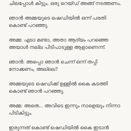
ചിലപ്പോൾ കിട്ടും. ഒരു റെയ്ഡ് അങ്ങ് നടത്തണം.
ഞാൻ അമ്മയുടെ ഷെഡിയിൽ ഒന്ന് പരതി
കൊണ്ട് പറഞ്ഞു.
അമ്മ: എടാ മണ്ടാ, അതാ ആദ്യം പറഞ്ഞെ
അയാൾ നല്ല പിടിപാടുള്ള ആളാണെന്ന്.
ഞാൻ: അപ്പൊ ഞാൻ ചെന്ന് ഒന്ന് തപ്പി
നോക്കണം, അല്ലെ?
അമ്മയുടെ ഷെഡിക്ക് ഉള്ളിൽ കൈ കടത്തി
കൊണ്ട് ഞാൻ പറഞ്ഞു.
അമ്മ: അതെ… അവിടെ ഇന്നും നാളെയും നിന്നാ
പിടികിട്ടും.
ഇരുന്നത് കൊണ്ട് ഷെഡിയിൽ കൈ ഇടാൻ