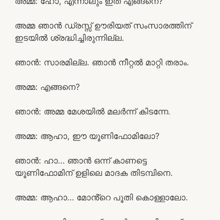
അമ്മ: ഹോ, എന്നാലും ഇത് എങ്ങനെ?
അമ്മ ഞാൻ ഡ്രസ്സ്‌ ഊരിയത് സംസാരത്തിന്
ഇടയിൽ ശ്രദ്ധിച്ചിരുന്നില്ല.
ഞാൻ: സാരമില്ല. ഞാൻ നീറ്റൽ മാറ്റി തരാം.
അമ്മ: എങ്ങനെ?
ഞാൻ: അമ്മ മേശയിൽ മലർന്ന് കിടന്നേ.
അമ്മ: ആഹാ, ഈ യൂണിഫോമിലോ?
ഞാൻ: ഹാ… ഞാൻ ഒന്ന് കാണട്ടെ
യൂണിഫോമിന് ഉളിലെ മാദക തിടമ്പിനെ.
അമ്മ: ആഹാ… മോൻ്റെ പൂതി കൊള്ളാലോ.