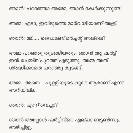
ഞാൻ: പറഞ്ഞോ അമ്മേ, ഞാൻ കേൾക്കുന്നുണ്ട്.
അമ്മ: എടാ, ഇവിടുത്തെ മാർവാടിയാണ് ആള്.
ഞാൻ: മ്മ്….. ഡൈമണ്ട് മർച്ചന്റ് അല്ലെ?
അമ്മ പറഞ്ഞു തുടങ്ങിയതും. ഞാൻ ആ ഷർട്ട്‌
ഇൻ ചെയ്ത് പുറത്ത് എടുത്തു. അമ്മ അത്
ശ്രദ്ധിക്കാതെ പറഞ്ഞു തുടങ്ങി.
അമ്മ: അതെ… പുള്ളിയുടെ കൂടെ ആരാണ് എന്ന്
അറിയില്ല.
ഞാൻ: എന്ന് വെച്ചാ?
ഞാൻ അപ്പോൾ ഷർട്ടിൻ്റെ എല്ലാ ബട്ടൺസും
അഴിച്ചിട്ടു.