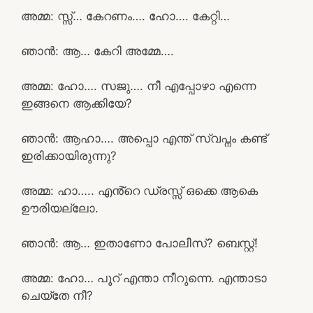
അമ്മ: സ്സ്‌… കേറണം…. ഹോ…. കേറ്റി…
ഞാൻ: ആ… കേറി അമ്മേ….
അമ്മ: ഹോ…. സജു…. നീ എപ്പോഴാ എന്നെ
ഇങ്ങനെ ആക്കിയേ?
ഞാൻ: ആഹാ…. അപ്പൊ എന്ത് സ്വപ്നം കണ്ട്
ഇരിക്കായിരുന്നു?
അമ്മ: ഹാ….. എൻ്റെ ഡ്രസ്സ്‌ ഒക്കെ ആകെ
ഊരിയല്ലോ.
ഞാൻ: ആ… ഇതാണോ പോലീസ്? ബെസ്റ്റ്!
അമ്മ: ഹോ… പൂറ് എന്താ നീറുന്നെ. എന്താടാ
ചെയ്തേ നീ?