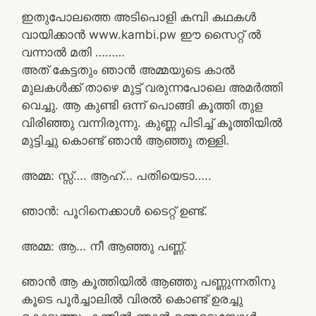
ഇതുപോലത്തെ അടിപൊളി കമ്പി കഥകൾ
വായിക്കാൻ www.kambi.pw ഈ സൈറ്റ് ൽ
വന്നാൽ മതി ………
അത് കേട്ടതും ഞാൻ അമ്മയുടെ കാൽ
മുലകൾക്ക് താഴെ മുട്ട് വരുന്നപോലെ അമർത്തി
വെച്ചു. ആ കുണ്ടി ഒന്ന് പൊങ്ങി കൂത്തി തുള
വിരിഞ്ഞു വന്നിരുന്നു. കുണ്ണ പിടിച്ച് കൂത്തിയിൽ
മുട്ടിച്ചു കൊണ്ട് ഞാൻ ആഞ്ഞു തള്ളി.
അമ്മ: സ്സ്‌…. ആഹ്… പതിയെടാ…..
ഞാൻ: പൂറിനെക്കാൾ ടൈറ്റ് ഉണ്ട്.
അമ്മ: ആ… നീ ആഞ്ഞു പണ്ണ്.
ഞാൻ ആ കൂത്തിയിൽ ആഞ്ഞു പണ്ണുന്നതിനു
കൂടെ പൂർച്ചാലിൽ വിരൽ കൊണ്ട് ഉരച്ചു