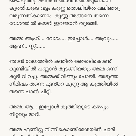
കൊടുത്തു. കന്തിൽ ഞാൻ ഞെരടുമ്പോൾ
കൂത്തിയുടെ വട്ടം കുണ്ണ തൊലിയിൽ വലിഞ്ഞു
വരുന്നത് കാണാം. കുണ്ണ അങ്ങനെ തന്നെ
വേഗത്തിൽ കയറി ഇറങ്ങാൻ തുടങ്ങി.
അമ്മ: ആഹ്…. വേഗം…. ഇപ്പോൾ…. ആവും…..
ആഹ്… സ്സ്‌…….
ഞാൻ വേഗത്തിൽ കന്തിൽ ഞെരടികൊണ്ട്
കുണ്ടിയിൽ പണ്ണാൻ തുടങ്ങിയതും അമ്മ ഒന്ന്
കൂടി വിറച്ചു. അമ്മക്ക് വീണ്ടും പോയി. അടുത്ത
നിമിഷം തന്നെ എൻ്റെ കുണ്ണ ആ കൂത്തിയിൽ
തന്നെ പാൽ ചീറ്റി.
അമ്മ: ആ… ഇപ്പോൾ കൂത്തിയുടെ കഴപ്പും
നീറ്റലും മാറി.
അമ്മ എണീറ്റു നിന്ന് കൊണ്ട് മേശയിൽ ചാരി