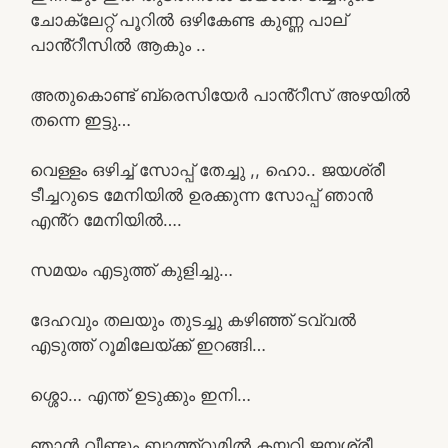
ചോക്ലേറ്റ് പൂറിൽ ഒഴികേണ്ട കുണ്ണ പാല്
പാൻ്റീസിൽ ആകും ..
അതുകൊണ്ട് ബ്രെസിയേർ പാൻ്റീസ് അഴയിൽ
തന്നെ ഇട്ടു…
വെള്ളം ഒഴിച്ച് സോപ്പ് തേച്ചു ,, ഹൊ.. ജയശ്രീ
ടീച്ചറുടെ മേനിയിൽ ഉരക്കുന്ന സോപ്പ് ഞാൻ
എൻ്റ മേനിയിൽ….
സമയം എടുത്ത് കുളിച്ചു…
ദേഹവും തലയും തുടച്ചു കഴിഞ്ഞ് ടവ്വൽ
എടുത്ത് റൂമിലേയ്ക്ക് ഇറങ്ങി…
ശ്ശൊ… എന്ത് ഉടുക്കും ഇനി…
ഞാൻ വീണ്ടും ബാത്ത്റൂമിൽ കയറി ജയശ്രീ