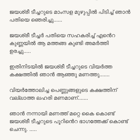
ജയശ്രീ ടീച്ചറുടെ മാംസള മുഴുപ്പിൽ പിടിച്ച് ഞാൻ
പതിയെ ഞെരിച്ചു……
ജയശ്രീ ടീച്ചർ പതിയെ സഹകരിച്ച് എൻെറ
കുണ്ണയിൽ ആ മത്തങ്ങ കുണ്ടി അമർത്തി
ഉരച്ചു…..
ഇതിനിടയിൽ ജയശ്രീ ടീച്ചറുടെ വിയർത്ത
കക്ഷത്തിൽ ഞാൻ ആഞ്ഞു മണത്തു…….
വിയർത്തോലിച്ച പെണ്ണുങ്ങളുടെ കക്ഷത്തിന്
വല്ലാത്ത ലഹരി മണമാണ്…….
ഞാൻ നന്നായി മണത്ത് മറ്റെ കൈ കൊണ്ട്
ജയശ്രീ ടീച്ചറുടെ പൂറിൻെറ ഭാഗത്തേക്ക് കൊണ്ട്
ചെന്നു. …..