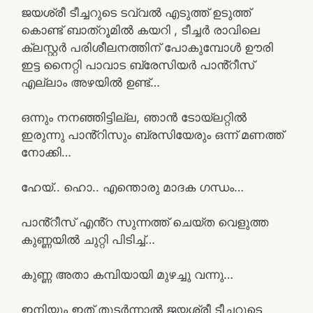
ജയശ്രീ ടീച്ചറുടെ ടവ്വൽ എടുത്ത് ഉടുത്ത്
കൊണ്ട് ബാത്റൂമിൽ കയറി , ടീച്ചർ രാവിലെ
ക്ലസ്റ്റർ പരിശീലനത്തിന് പോകുമ്പോൾ ഊരി
ഇട്ട നൈറ്റി പാവാട ബ്രേസിയർ പാൻ്റീസ്
എല്ലാം അഴയിൽ ഉണ്ട്…
ഒന്നും നനഞ്ഞിട്ടില്ല, ഞാൻ ടോയ്‌ലറ്റിൽ
ഇരുന്നു പാൻ്റിസും ബ്രസിയേരും ഒന്ന് മണത്ത്
നോക്കി…
ഹേയ്.. ഹൊ.. എന്തൊരു മാദക ഗന്ധം…
പാൻ്റീസ് എൻ്റ സുന്നത്ത് ചെയ്ത വെളുത്ത
കുണ്ണയിൽ ചുറ്റി പിടിച്ച്…
കുണ്ണ അതാ കമ്പിയായി മുഴച്ചു വന്നു…
ഇനിയും ഇത് തുടർന്നാൽ ജയശ്രീ ടീച്ചറുടെ