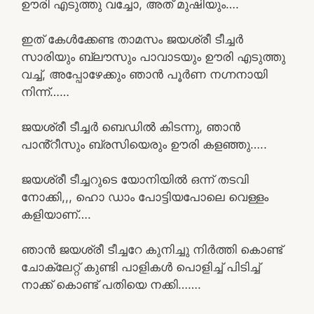
ഊരി എടുത്തു വച്ചോ, അത് മുഷിയും….
ഇത് കേൾക്കേണ്ട താമസം ജയശ്രീ ടീച്ചർ
സാരിയും ബ്ലൗസും പാവാടയും ഊരി എടുത്തു
വച്ച്, അപ്പോഴേക്കും ഞാൻ പൂർണ നഗ്നനായി
നിന്ന്……
ജയശ്രീ ടീച്ചർ ബെഡിൽ കിടന്നു, ഞാൻ
പാൻ്റീസും ബ്രസിയെരും ഊരി കളഞ്ഞു…..
ജയശ്രീ ടീച്ചറുടെ യോനിയിൽ ഒന്ന് തടവി
നോക്കി,,, ഹൊ ഡാം പോട്ടിയപോലെ വെള്ളം
കളിയാണ്….
ഞാൻ ജയശ്രീ ടീച്ചറേ കുനിച്ചു നിർത്തി കൊണ്ട്
ചോക്ലേറ്റ് കുണ്ടി പാളികൾ പൊളിച്ച് പിടിച്ച്
നാക്ക് കൊണ്ട് പതിയെ നക്കി…….