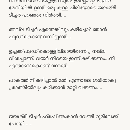
നീ തന്ന വേദനയുള്ള സുഖം ഇപ്പോഴും എൻ്റ
മേനിയിൽ ഉണ്ട്..ഒരു കള്ള ചിരിയോടെ ജയശ്രീ
ടീച്ചർ പറഞ്ഞു നിർത്തി….
അല്ല ടീച്ചർ എന്തെങ്കിലും കഴിച്ചോ? ഞാൻ
ഫുഡ്‌ കൊണ്ട് വന്നിട്ടുണ്ട്….
ഉച്ചക്ക് ഫുഡ് കൊള്ളില്ലായിരുന്ന് ,, നല്ല
വിശപ്പാണ്. വയർ നിറയെ ഇന്ന് കഴിക്കണം…നീ
എന്താണ് കൊണ്ട് വന്നത്…
പാകത്തിന് കഴിച്ചാൽ മതി എന്നാലെ ശരിയാകൂ
,,രാത്രിയിലും കഴിക്കാൻ മാറ്റി വക്കണം….
ജയശ്രീ ടീച്ചർ ഫ്രഷ് ആകാൻ വേണ്ടി റൂമിലേക്ക്
പോയി……