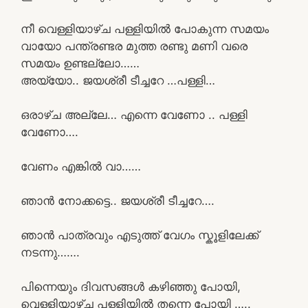
നീ വെള്ളിയാഴ്ച പള്ളിയിൽ പോകുന്ന സമയം
വായോ പന്ത്രണ്ടര മുത്ത രണ്ടു മണി വരെ
സമയം ഉണ്ടല്ലോ……
അയ്യോ.. ജയശ്രീ ടീച്ചറേ …പള്ളി…
ഒരാഴ്ച അല്ലേ… എന്നെ വേണോ .. പള്ളി
വേണോ….
വേണം എങ്കിൽ വാ……
ഞാൻ നോക്കട്ടെ.. ജയശ്രീ ടീച്ചറേ….
ഞാൻ പാത്രവും എടുത്ത് വേഗം സ്കൂളിലേക്ക്
നടന്നു…….
പിന്നെയും ദിവസങ്ങൾ കഴിഞ്ഞു പോയി,
വെള്ളിയാഴ്ച പള്ളിയിൽ തന്നെ പോയി …..