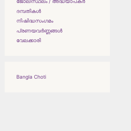
ജോലിസ്ഥലം / അദ്ധ്യാപകർ
ദമ്പതികള്‍
നിഷിദ്ധസംഗമം
പ്രണയവർണ്ണങ്ങൾ
വേലക്കാരി
Bangla Choti