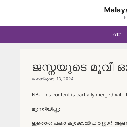
Skip
Malaya
to
content
F
വീട്
ജസ്നയുടെ മൂവീ
ഫെബ്രുവരി 13, 2024
NB: This content is partially merged with 
മുന്നറിയിപ്പു:
ഇതൊരു പക്കാ കുക്കോൽഡ് സ്റ്റോറി ആണ്