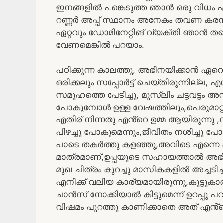
ഇനങ്ങളിൽ പങ്കെടുത്ത ഞാൻ ഒരു വിധം എല്ല
റണ്ണർ അപ്പ് സ്ഥാനം അനേകം തവണ കരസ്ഥമ
ഏറ്റവും ഡോമിനേറ്റിങ് വ്യക്തി ഞാൻ തന്
വേണമെങ്കിൽ പറയാം.
പഠിക്കുന്ന കാലത്തു, അഭിനയിക്കാൻ ഏറെ 
ഒരിക്കലും സപ്പോർട്ട് ചെയ്തിരുന്നില്ല, 
സമൂഹത്തെ പേടിച്ചു, മുസ്ലിം ചട്ടവട്ടം അ
പോകുമ്പോൾ ഉള്ള വേഷത്തിലും,പെരുമാറ്
എതിര് നിന്നതു എൻ്റെ ഉമ്മ ആയിരുന്നു 
പിഴച്ചു പോകുമെന്നും,ജീവിതം നശിച്ചു പ
പാടെ തകർത്തു കളഞ്ഞു,അവിടെ എന്നെ കുറച
മാത്രമാണ്,ഉപ്പയുടെ സഹായത്താൽ അഭിനയ
മുഖ ചിത്രം കുറച്ചു മാസികകളിൽ അച്ചട
എനിക്ക് വലിയ കാര്യമായിരുന്നു,കൂട്ട
ചാൻസ് നോക്കിയാൽ കിട്ടുമെന്ന് ഉറപ്പു
വിഷമം പുറത്തു കാണിക്കാതെ അത് എൻ്റെ 