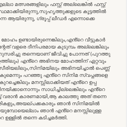
ാ മത്സരങ്ങളിലും ഫസ്റ്റ് അല്ലെങ്കിൽ ഫസ്റ്റ്
ാക്കിയിരുന്നു,സുഹൃത്തുക്കളുടെ കൂട്ടത്തിൽ
നെ ആയിരുന്നു, ഗ്രൂപ്പ് ലീഡർ എന്നൊക്കെ
മോഹം ഉണ്ടായിരുന്നെങ്കിലും,എൻ്റെ വീട്ടുകാർ
എന്റേത് വളരെ ദീനിപരമായ കുടുമ്പം അല്ലെങ്കിലും
നുസരിച്ചു തന്നെയാണ് ജീവിച്ചു പോന്നത് (പുറത്തു
റത്തിലും) എൻ്റെ അഭിനയ മോഹത്തിന് ഏറ്റവും
,സീരിയലിലും,സിനിമയിലും അഭിനയിച്ചാൽ പെണ്ണ്
ോകുമെന്നും പറഞ്ഞു എൻ്റെ സിനിമ സ്വപ്നങ്ങളെ
്ചെങ്കിലും മനസ്സിലാക്കിയത് എൻ്റെ ഉപ്പ
ിക്കാനൊന്നും സാധിച്ചില്ലെങ്കിലും എൻ്റെ
ിച്ച് വരാൻ കാരണമായി,ആ കാലത്തു അത് തന്നെ
ുകാരികളും,അയല്പക്കകാരും ഞാൻ സിനിമയിൽ
 പറയുമ്പോയെല്ലാം ഞാൻ എൻ്റെ മനസ്സിലുള്ള
ഉള്ളിൽ തന്നെ കടിച്ചമർത്തി.