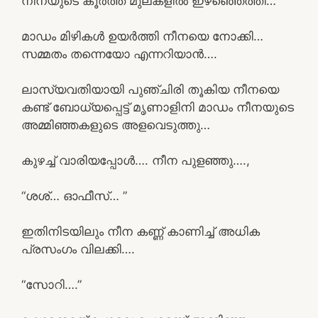
നീനയുടെ കൂർത്ത മുലകളിൽ ഇഴഞ്ഞെത്തി…
മാഡം മിഴികൾ ഉയർത്തി നീനയെ നോക്കി…
സമ്മതം തന്നെയോ എന്നറിയാൻ….
ലാസ്യവതിയായി പുഞ്ചിരി തൂകിയ നീനയെ
കണ്ട് ബോധ്യപ്പെട്ട് മൃണാളിനി മാഡം നീനയുടെ
അമ്മിഞ്ഞകളുടെ അളവെടുത്തു…
കുഴച്ച് വാരിയപ്പോൾ…. നീന പുളഞ്ഞു….,
“ശശ്… ഓഫീസ്… ”
ഇതിനിടയിലും നീന കണ്ണ് കാണിച്ച് അധിക
പ്രസംഗം വിലക്കി….
“സോറി….”