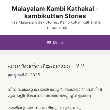
Skip
Malayalam Kambi Kathakal -
to
kambikuttan Stories
content
Free Malayalam Sex Stories, Kambikuttan Kathakal &
കമ്പിക്കഥകൾ
Menu
ഹസ്ബൻഡ് പോയോ….? 2
ജനുവരി 8, 2025
നീന ഡ്രാഫ്റ്റ് ചെയ്ത ലെറ്റർ അക്ഷരാർത്ഥത്തിൽ
മൃണാളിനി മാഡത്തെ അമ്പരപ്പിച്ച് കളഞ്ഞു
അതിന്റെ ഘടനാ ഭംഗിയും ഉള്ളടക്കവും