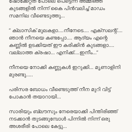
ഷോക്കേറ്റത് പോലെ പെട്ടെന്ന് അമ്മിഞ്ഞ
കുടങ്ങളിൽ നിന്ന് കൈ പിൻവലിച്ച് മാഡം
സമനില വീണ്ടെടുത്തു…
” ക്ലാസിക് മുലകളാ….നീനേടെ…. എക്സലന്റ്….
ഞാൻ നീനയെ കണ്ടപ്പോ…. ആദ്യം എന്റെ
കണ്ണിൽ ഉടക്കിയത് ഈ കരിക്കിൻ കുടങ്ങളാ….
വല്ലാത്ത ക്രഷാ… എനിക്ക്….ഇനീം…”
നീനയെ നോക്കി കണ്ണുകൾ ഇറുക്കി… മൃണാളിനി
മുരണ്ടു…..
പരിസര ബോധം വീണ്ടെടുത്ത് നീന മുറി വിട്ട്
പോകാൻ തയാറായി…
സാരിയും ബ്ലൗസും നേരെയാക്കി പിന്തിരിഞ്ഞ്
നടക്കാൻ തുടങ്ങുമ്പോൾ പിന്നിൽ നിന്ന് ഒരു
അശരീരി പോലെ കേട്ടു…