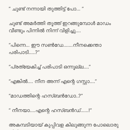
” ചുണ്ട് നന്നായി തുത്തിട്ട് പോ… ”
ചുണ്ട് അമർത്തി തൂത്ത് ഇറങ്ങുമ്പോൾ മാഡം
വീണ്ടും പിന്നിൽ നിന്ന് വിളിച്ചു….
“പിന്നെ… ഈ സൺഡേ…….നീനക്കെന്താ
പരിപാടി…..?”
“പ്രത്യേകിച്ച് പരിപാടി ഒന്നൂല്ല….”
“എങ്കിൽ…. നീന അന്ന് എന്റെ ഗസ്റ്റാ….”
“മാഡത്തിന്റെ ഹസ്ബൻഡോ..?”
” നീനയാ….എന്റെ ഹസ്ബൻഡ്……!”
അകമ്പടിയായ് കുപ്പിവള കിലുങ്ങുന്ന പോലൊരു