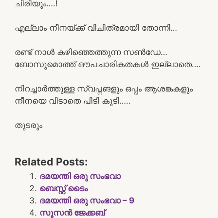
ചിരിയും….!
എല്ലാം നീനയ്ക്ക് വിചിത്രമായി തോന്നി…
രണ്ട് നാൾ കഴിഞ്ഞെത്തുന്ന സൺഡേ…
ബോസുമൊത്ത് ഔപചാരികതകൾ ഇല്ലാതെ….
നിറച്ചാർത്തുള്ള സ്വപ്നങളും ഒപ്പം ആശങ്കകളും
നീനയെ വിടാതെ പിടി കൂടി…..
തുടരും
Related Posts:
ദമയന്തി ഒരു സംഭവാ
ബെസ്റ്റ് ടൈം
ദമയന്തി ഒരു സംഭവാ – 9
സൂസൻ ജേക്കബ്