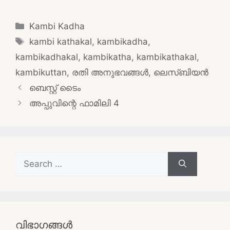
Categories
Kambi Kadha
Tags
kambi kathakal
,
kambikadha
,
kambikadhakal
,
kambikatha
,
kambikathakal
,
kambikuttan
,
രതി അനുഭവങ്ങൾ
,
ലെസ്ബിയൻ
Post
ബെസ്റ്റ് ടൈം
navigation
അപ്പുവിന്റെ ഫാമിലി 4
Search
for:
വിഭാഗങ്ങൾ