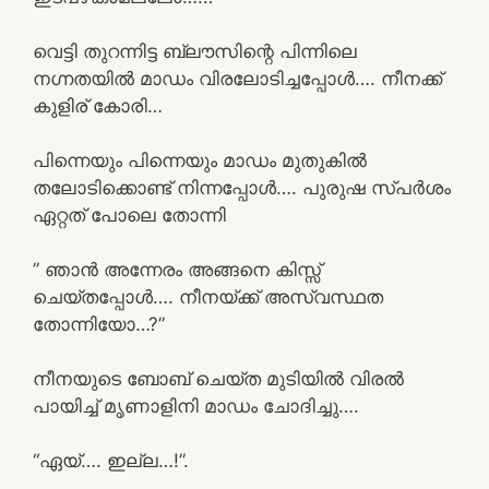
വെട്ടി തുറന്നിട്ട ബ്ലൗസിന്റെ പിന്നിലെ
നഗ്നതയിൽ മാഡം വിരലോടിച്ചപ്പോൾ…. നീനക്ക്
കുളിര് കോരി…
പിന്നെയും പിന്നെയും മാഡം മുതുകിൽ
തലോടിക്കൊണ്ട് നിന്നപ്പോൾ…. പുരുഷ സ്പർശം
ഏറ്റത് പോലെ തോന്നി
” ഞാൻ അന്നേരം അങ്ങനെ കിസ്സ്
ചെയ്തപ്പോൾ…. നീനയ്ക്ക് അസ്വസ്ഥത
തോന്നിയോ…?”
നീനയുടെ ബോബ് ചെയ്ത മുടിയിൽ വിരൽ
പായിച്ച് മൃണാളിനി മാഡം ചോദിച്ചു….
“ഏയ്…. ഇല്ല…!”.