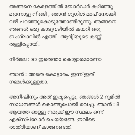
അങ്ങനെ കേരളത്തിൽ ബോർഡർ കഴിഞ്ഞു
മുന്നോട്ടു നീങ്ങി , ഞാൻ ഗൂഗിൾ മാപ് നോക്കി
വഴി പറഞ്ഞുകൊടുത്തോണ്ടിരുന്നു. അങ്ങനെ
ഞങ്ങൾ ഒരു കാടുവഴിയിൽ കയറി ഒരു
ബംഗ്ലാവിൽ എത്തി. ആന്റിയുടെ കണ്ണ്
തള്ളിപ്പോയി.
നിർമല : ടാ ഇതെന്താ കൊട്ടാരമാണോ
ഞാൻ : അതെ കൊട്ടാരം. ഇന്ന് ഇത്
നമ്മൾക്കുള്ളതാ.
അനീഷിനും അത് ഇഷ്ടപ്പെട്ടു. ഞങ്ങൾ 2 റൂമിൽ
സാധനങ്ങൾ കൊണ്ടുപോയി വെച്ചു. ഞാൻ : 8
ആയതേ ഓള്ളൂ നമുക്ക് ഈ സ്ഥലം ഒന്ന്
എക്സ്പ്ലോർ ചെയ്യണ്ടേ. ഇവിടെ
രാത്രിയാണ് കാണേണ്ടത്.