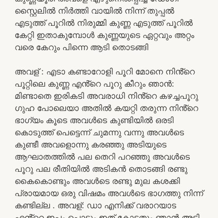
സ്റ്റൈലിൽ നിർത്തി വായിൽ നിന്ന് തുപ്പൽ
എടുത്ത് പൂറിൽ നിരുമ്മി കുണ്ണ എടുത്ത് പൂറിൽ
കേറ്റി ഇതാകുമ്പോൾ കുണ്ണയുടെ ഏറ്റവും അറ്റം
വരെ കേറും പിന്നെ ആടി തൊടങ്ങി
അവള് : എടാ കണ്ടാറോളി പൂറി മോനെ നിൻ്റെ
പൂറ്റിലെ കുണ്ണ എൻ്റെ പൂറു കീറും ഞാൻ:
മിണ്ടാതെ ഇരികടി അവരാധി നിൻ്റെ കഴച്ചപൂറു
ഗുഹ പോലെയാ അതിൽ കയറ്റി തരുന്ന നിൻ്റെ
ഭാഗ്യം കൂടെ അവൾടെ കുണ്ടിയിൽ ഒരടി
കൊടുത്ത് പെട്ടെന്ന് ചുമന്നു വന്നു അവൾടെ
കുണ്ടീ അവളൊന്നു കരഞ്ഞു അടിയുടെ
ആഘാതത്തിൽ പല തെറി പറഞ്ഞു അവൾടെ
പൂറു പല രീതിയിൽ അടികൻ തൊടങ്ങി രണ്ടു
കൈകൊണ്ടും അവൾടെ രണ്ടു മുല കശക്കി
പ്രായമായ ഒരു വിഷമം അവൾടെ ഭാഗത്തു നിന്ന്
കണ്ടില്ല . അവള്: ഡാ എനിക്ക് വരാറയാട
എൻ്റെ ഇപ്പം പൊട്ടും ഇത് കോട്ടതും ഞാൻ അടി