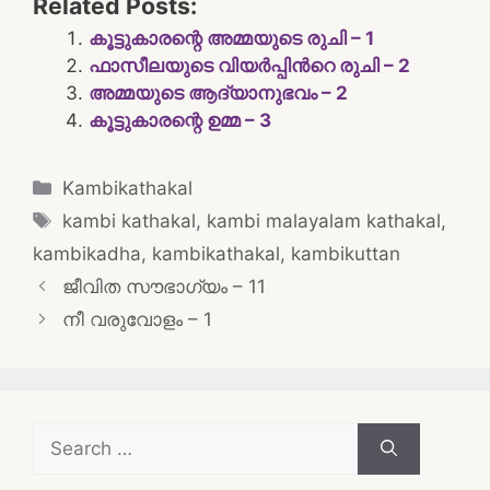
Related Posts:
കൂട്ടുകാരന്റെ അമ്മയുടെ രുചി – 1
ഫാസീലയുടെ വിയർപ്പിൻറെ രുചി – 2
അമ്മയുടെ ആദ്യാനുഭവം – 2
കൂട്ടുകാരന്റെ ഉമ്മ – 3
Categories
Kambikathakal
Tags
kambi kathakal
,
kambi malayalam kathakal
,
kambikadha
,
kambikathakal
,
kambikuttan
Post
ജീവിത സൗഭാഗ്യം – 11
navigation
നീ വരുവോളം – 1
Search
for: