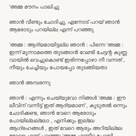
‘അമ്മ മൗനം പാലിച്ചു
ഞാൻ വീണ്ടും ചോദിച്ചു, എന്നോട് പറയ് ഞാൻ
ആരോടും പറയില്ല എന്ന് പറഞ്ഞു
‘അമ്മ : ആദ്യമായിട്ടല്ല ഞാൻ : പിന്നെ ‘അമ്മ :
ഇന്ന് മൂന്നാമത്തെ തുടങ്ങാൻ വേണ്ടി ചേട്ടന്റ കുണ്ണ
വായിൽ വെച്ചുകൊണ്ട് ഇരിന്നപ്പോഴാ നീ വന്നത് ,
നീയും ചേച്ചിയും പോയപ്പോ തുടങ്ങിയതാ
ഞാൻ അമ്പരന്നു
ഞാൻ : എന്നും ചെയ്യുവോ നിങ്ങൾ ‘അമ്മ : ഈ
ലീവിന് വന്നിട്ട് ഇത് ആദ്യമാണ് , കൂടുതൽ ഒന്നും
ചോദിക്കണ്ട, ഞാൻ വേറെ ആരോടും
പോയില്ലല്ലോ , എനിക്കും ഇല്ലേ
ആഗ്രഹങ്ങൾ , ഇത് വേറെ ആരും അറിയില്ലേ
മോളെ എന്ന് പറഞ്ഞു ‘അമ്മ എണീറ്റ പോയി