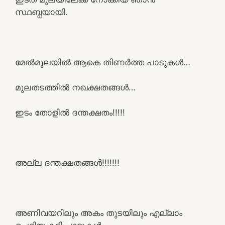
സ്ഥബ്ധയായി.
മേൽമുലയിൽ ആകെ തിണർത്ത പാടുകൾ…
മുലതടത്തിൽ നഖക്ഷതങ്ങൾ…
ഇടം തോളിൽ ദന്തക്ഷതം!!!!!
അല്ല ദന്തക്ഷതങ്ങൾ!!!!!!!
അണിവയറിലും അകം തുടയിലും എല്ലാം