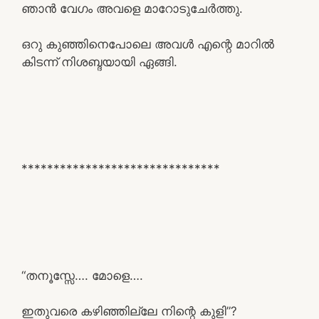
ഞാൻ വേഗം അവളെ മാറോടുചേർത്തു.
ഒറു കുഞ്ഞിനെപോലെ അവൾ എന്റെ മാറിൽ
കിടന്ന് നിശബ്ദയായി ഏങ്ങി.
*******************************
“തനൂസ്സേ…. മോളെ….
ഇതുവരെ കഴിഞ്ഞില്ലേ നിന്റെ കുളി”?