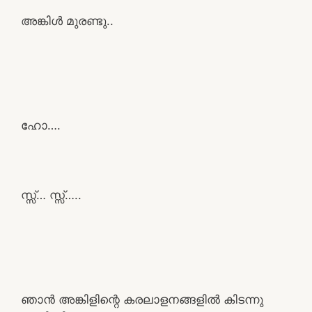
അങ്കിൾ മുരണ്ടു..
ഹോ….
സ്സ്… സ്സ്…..
ഞാൻ അങ്കിളിന്റെ കരലാളനങ്ങളിൽ കിടന്നു