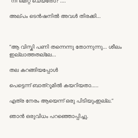
“നീ ഒമിറ്റ് ചെയ്തോ?”….
അല്പം ടെൻഷനിൽ അവൾ തിരക്കി…
“ആ വിസ്കി പണി തന്നെന്നു തോന്നുന്നു… ശീലം
ഇല്ലാത്തതല്ലേ…
തല കറങ്ങിയപ്പോൾ
പെട്ടെന്ന് ബാത്‌റൂമിൽ കയറിയതാ…..
എത്ര നേരം ആയെന്ന് ഒരു പിടിയുംഇല്ല.”
ഞാൻ ഒരുവിധം പറഞ്ഞൊപ്പിച്ചു.