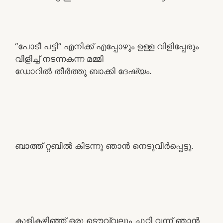
“പോടീ പട്ടി” എനിക്ക് എപ്പോഴും ഉള്ള വിളിപ്പേരും
വിളിച്ച് നടന്നകന്ന മമ്മി
ഡോറിൽ തീർത്തു ബാക്കി ദേഷ്യം.
ബാത്ത് റ്റബിൽ കിടന്നു ഞാൻ നെടുവീർപ്പെട്ടു.
കുളികഴിഞ്ഞ് ഒരു ടൌവ്വലും ചുറ്റി വന്ന് ഞാൻ