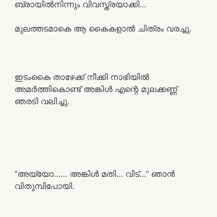
ബ്രായിൽനിന്നും വിവസ്ത്രയാക്കി…
മുലത്തടമാകെ ആ കൈകളാൽ ചിത്രം വരച്ചു.
ഇടംകൈ താഴേക്ക് നീക്കി നാഭിയിൽ
അമർത്തികൊണ്ട് അങ്കിൾ എന്റെ മുലക്കണ്ണ്
ഞരടി വലിച്ചു.
“അയ്യോ…… അങ്കിൾ മതി… വിട്…” ഞാൻ
വിതുമ്പിപോയി.