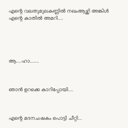
എന്റെ വലതുമുലകണ്ണിൽ നഖംആഴ്ത്തി അങ്കിൾ
എന്റെ കാതിൽ അമറി….
ആ….ഹാ…….
ഞാൻ ഉറക്കെ കാറിപ്പോയി….
എന്റെ മദനചഷകം പൊട്ടി ചീറ്റി…