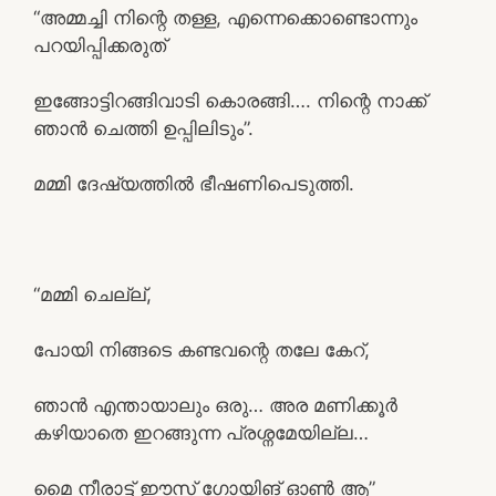
“അമ്മച്ചി നിന്റെ തള്ള, എന്നെക്കൊണ്ടൊന്നും
പറയിപ്പിക്കരുത്
ഇങ്ങോട്ടിറങ്ങിവാടി കൊരങ്ങി…. നിന്റെ നാക്ക്
ഞാൻ ചെത്തി ഉപ്പിലിടും”.
മമ്മി ദേഷ്യത്തിൽ ഭീഷണിപെടുത്തി.
“മമ്മി ചെല്ല്,
പോയി നിങ്ങടെ കണ്ടവന്റെ തലേ കേറ്,
ഞാൻ എന്തായാലും ഒരു… അര മണിക്കൂർ
കഴിയാതെ ഇറങ്ങുന്ന പ്രശ്നമേയില്ല…
മൈ നീരാട്ട് ഈസ്‌ ഗോയിങ് ഓൺ ആ”