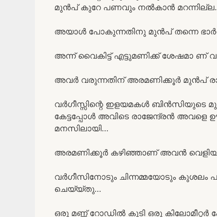
മുൻപ് കുറേ പണവും നൽകാൻ മറന്നില്ല
അയാൾ പോകുന്നതിനു മുൻപ് തന്നെ ഭാർ
അന്ന് വൈകിട്ട് എട്ടുമണിക്ക് ശേഷമാ ണ് 
അവർ വരുന്നതിന് അരമണിക്കൂർ മുൻപ് രാജേ
വർഗീസ്സിന്റെ ഇളയമകൾ ബിൻസിയുടെ മുറിയ
കേട്ടപ്പോൾ അവിടെ രാജേന്ദ്രൻ അവളെ ഊക്
മനസിലായി…
അരമണിക്കൂർ കഴിഞ്ഞാണ് അവൻ വെളിയി
വർഗീസിനോടും ചിന്നമ്മയോടും കുശലം പറ
ചെയ്യ്തു…
ഒരു മണ്ണ് റോഡിൽ കൂടി ഒരു കിലോമീറ്റർ പ