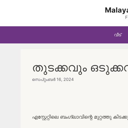
Skip
Malaya
to
content
F
വീട്
തുടക്കവും ഒടുക്കവ
സെപ്റ്റംബർ 16, 2024
എസ്റ്റേറ്റിലെ ബംഗ്ലാവിന്റെ മുറ്റത്തു കിട