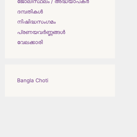
ജോലിസ്ഥലം / അദ്ധ്യാപകർ
ദമ്പതികള്‍
നിഷിദ്ധസംഗമം
പ്രണയവർണ്ണങ്ങൾ
വേലക്കാരി
Bangla Choti