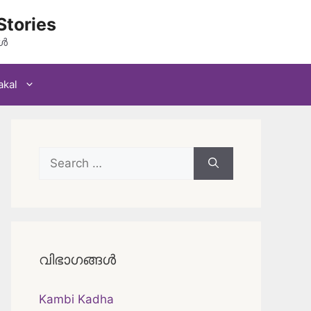
Stories
കൾ
akal
Search
for:
വിഭാഗങ്ങൾ
Kambi Kadha