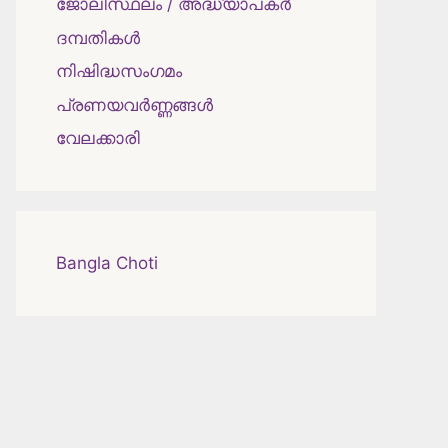
ജോലിസ്ഥലം / അദ്ധ്യാപകർ
ദമ്പതികള്‍
നിഷിദ്ധസംഗമം
പ്രണയവർണ്ണങ്ങൾ
വേലക്കാരി
Bangla Choti