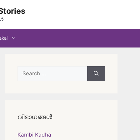
Stories
കൾ
akal
Search
for:
വിഭാഗങ്ങൾ
Kambi Kadha