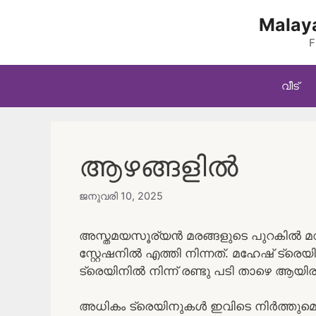
Skip
Malaya
to
content
F
വീട്
ആഴങ്ങളിൽ
ജനുവരി 10, 2025
അസ്തമയസൂര്യൻ മരങ്ങളുടെ പുറകിൽ മ
സ്റ്റേഷനിൽ എത്തി നിന്നത്. മഹേഷ്‌ ട്രെയി
ട്രെയിനിൽ നിന്ന് രണ്ടു പടി താഴെ ആയിരു
അധികം ട്രെയിനുകൾ ഇവിടെ നിർത്തുമെന്