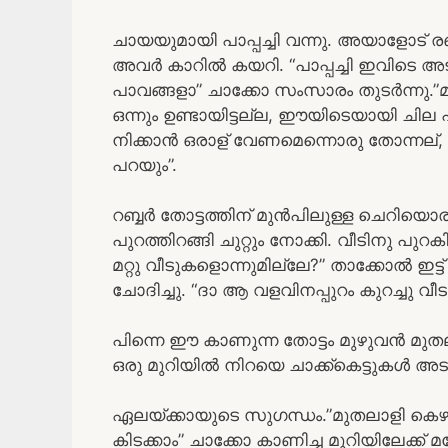
ചായയുമായി പാപ്പച്ചി വന്നു. അയാളോട് രണ
അവർ കാറിൽ കയറി. “പാപ്പച്ചി ഇവിടെ അട
പാവങ്ങളാ” ചാക്കോ സംസാരം തുടർന്നു.
ഒന്നും ഉണ്ടായിട്ടല്ല, ഈയിടെയായി ചില 
നിക്കാൻ ഒരാള് വേണമെന്നൊരു തോന്നല്
പറയും”.
റബ്ബർ തോട്ടത്തിന് മുൻപിലുള്ള ചെറിയൊരു വ
പുറത്തിറങ്ങി ചുറ്റും നോക്കി. വീടിനു പു
മറ്റു വീടുകളൊന്നുമില്ലേ?” താക്കോൽ ഇട്
ചോദിച്ചു. “ദാ ആ വളവിനപ്പുറം കുറച്ചു വീടു
പിന്നെ ഈ കാണുന്ന തോട്ടം മുഴുവൻ മുതല
ഒരു മുറിയിൽ നിറയെ ചാക്ക്കെട്ടുകൾ അടുക്ക
ഏലയ്ക്കായുടെ സുഗന്ധം.”മുതലാളി കെഴക്ക
കിടക്കാം” ചാക്കോ കാണിച്ച മുറിയിലേക്ക് 