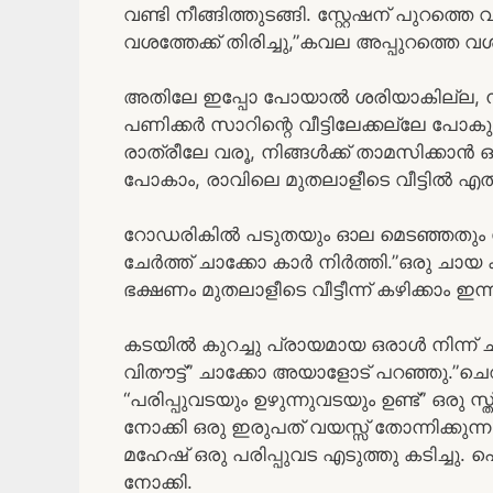
വണ്ടി നീങ്ങിത്തുടങ്ങി. സ്റ്റേഷന് പുറത്
വശത്തേക്ക് തിരിച്ചു,”കവല അപ്പുറത്തെ വ
അതിലേ ഇപ്പോ പോയാൽ ശരിയാകില്ല, നമു
പണിക്കർ സാറിന്റെ വീട്ടിലേക്കല്ലേ പോകുന
രാത്രീലേ വരൂ, നിങ്ങൾക്ക് താമസിക്കാൻ ഒരു വ
പോകാം, രാവിലെ മുതലാളീടെ വീട്ടിൽ എത
റോഡരികിൽ പടുതയും ഓല മെടഞ്ഞതും ചേർത
ചേർത്ത് ചാക്കോ കാർ നിർത്തി.”ഒരു ചായ
ഭക്ഷണം മുതലാളീടെ വീട്ടീന്ന് കഴിക്കാം ഇന്
കടയിൽ കുറച്ചു പ്രായമായ ഒരാൾ നിന്ന് ചായ
വിതൗട്ട്” ചാക്കോ അയാളോട് പറഞ്ഞു.”ചെറ
“പരിപ്പുവടയും ഉഴുന്നുവടയും ഉണ്ട്” ഒരു
നോക്കി ഒരു ഇരുപത് വയസ്സ് തോന്നിക്കുന്
മഹേഷ്‌ ഒരു പരിപ്പുവട എടുത്തു കടിച്ചു
നോക്കി.