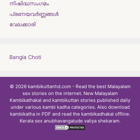
നിഷിദ്ധസംഗമം
പ്രണയവർണ്ണങ്ങൾ
വേലക്കാരി
Bangla Choti
© 2026 kambikuttanhd.com - Read the best Malayalam
sex stories on the internet. New Malayalam
Kambikathakal and kambikuttan stories published daily
under various kambi kadha categories. Also download
kambikatha in PDF and read the kambikadhakal offline.
Kerala sex anubhavangalude valiya shekaram.