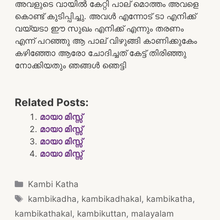
അവളുടെ വായിൽ കേറ്റി പാല് മൊത്തം അവളെ
കൊണ്ട് കുടിപ്പിച്ചു. അവൾ എന്നോട് ടാ എനിക്ക്
വയ്യടാ ഈ സുഖം എനിക്ക് എന്നും തരണം
എന്ന് പറഞ്ഞു ആ പാല് വിഴുങ്ങി കാണിക്കുകേം
കഴിഞ്ഞോ ആരോ ചോദിച്ചത് കേട്ട് തിരിഞ്ഞു
നോക്കിയതും ഞങ്ങൾ ഞെട്ടി
Related Posts:
മായാ മിസ്സ്
മായാ മിസ്സ്
മായാ മിസ്സ്
മായാ മിസ്സ്
Categories
Kambi Katha
Tags
kambikadha
,
kambikadhakal
,
kambikatha
,
kambikathakal
,
kambikuttan
,
malayalam