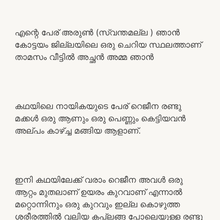
എന്റെ പേര് അരുൺ (സ്വന്തമല്ല ) ഞാൻ
കോട്ടയം ജില്ലയിലെ ഒരു ചെറിയ സ്ഥലത്താണ്
താമസം വീട്ടിൽ അച്ഛൻ അമ്മ ഞാൻ
കഥയിലെ നായികയുടെ പേര് റെജീന രണ്ടു
മക്കൾ ഒരു ആണും ഒരു പെണ്ണും കെട്ടിയവൻ
അല്പം കാഴ്ച്ച മങ്ങിയ ആളാണ്.
ഇനി കഥയിലേക്ക് വരാം റെജീന അവൾ ഒരു
ആറ്റം മുതലാണ് ഉയരം കുറവാണ് എന്നാൽ
മറ്റൊന്നിനും ഒരു കുറവും ഇല്ല കൊഴുത്ത
ശരീരത്തിൽ വലിയ കപ്ലങ്ങ പോലെയുള്ള രണ്ടു