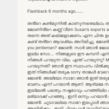
Flashback 6 months ago…….
തൻ്റെ കൺമുന്നിൽ കാണുന്നതെല്ലാം 
ജോണിൻ്റെ കണ്ണ് വീണ Susan’s exports 
തന്നെ അത് കയ്ക്കളാക്കണം എന്ന ചിന
കണ്ട് തൻ്റെ ആവശ്യം അറിയിച്ചു. ജോൺ: ma
you jentleman? ജോൺ: സാർ ഞാൻ ജോൺ വന
ഇല്ല സോ…. നിങ്ങളുടെ ഈ കമ്പനി എനിക്ക
നിങ്ങൾ പറയുന്ന വില. എന്ത് പറയുന്ന
പറയുന്നത്? ഞാൻ ഈ സ്ഥാപനം വിൽക്കുവാ
ഇത് നിങ്ങൾക്ക് തരുക sorry താങ്കൾ വേറ
ജോൺ: അയ്യോ സാറേ ഞാൻ ഇത് തരുവോ എ
വേണം എന്ന് പറയാൻ ആണ്. ആദ്യമേ സമ്മ
ഇല്ലേൽ പലതും നഷ്ടമാവും പറഞ്ഞില്ല 
മര്യാദക്ക് പറഞ്ഞു . ഇനി ഒന്നും പറയാൻ
ജോൺ: ചൂടാവല്ലെ സാറേ ഇപ്പൊൾ ഞാൻ പ
ആയിരിക്കും . ഇനി ചിലപ്പോൾ സാറിന് വേണ