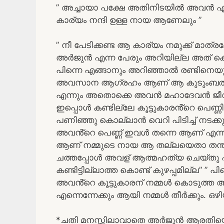
” അച്ചായാ പക്ഷേ അതിനിടയിൽ അവൻ എങ
കാര്യം നന്ദി ഉള്ള നായ ആണേലും ”
” നീ പേടിക്കണ്ട ആ കാര്യം നമുക്ക് മാ
അർജുൻ എന്ന പേരും അറിയില്ല അത് കൊണ്
പിന്നെ എങ്ങാനും അറിഞ്ഞാൽ രണ്ടിനെയും 
അവസാന ആഗ്രഹം ആണ് ആ കുടുംബത്തിൽ
എന്നും അതൊക്കെ അവൻ മഹാദേവൻ ജീവനോ
ഇപ്പൊൾ കണ്ടില്ലേ കൂട്ടുകാരൻ്റെ പെണ്
പണിഞ്ഞു കൊല്ലാൻ വെറി പിടിച്ച് നടക്ക
അവൻ്റെ പെണ്ണ് ഇവൾ തന്നെ ആണ് എന്ന്?
ആണ് നമ്മുടെ നായ ആ തല്ലയെതാ തന
ചത്തപ്പോൾ അവള് ആത്മഹത്യ ചെയ്തു 
കണ്ടിട്ടില്ലാത്ത കൊണ്ട് കുഴപ്പമില്ല” ”
അവൻ്റെ കൂട്ടുകാരന് നമ്മൾ കൊടുത്ത 
എന്നെന്നേക്കും ആയി നമ്മൾ തീർക്കും. ഒഴ
*ചതി മനസ്സിലാവാതെ അർജുൻ ആരതിയെ പ