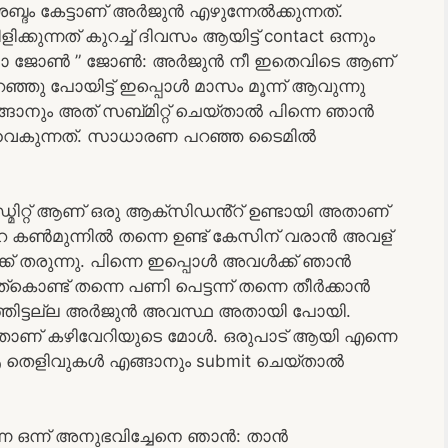
്ദം കേട്ടാണ് അർജുൻ എഴുന്നേൽക്കുന്നത്.
്നത് കുറച്ച് ദിവസം ആയിട്ട് contact ഒന്നും
“ഹലോ ജോൺ ” ജോൺ: അർജുൻ നീ ഇതെവിടെ ആണ്
പറഞ്ഞു പോയിട്ട് ഇപ്പൊൾ മാസം മൂന്ന് ആവുന്നു
ങാനും അത് സബ്മിറ്റ് ചെയ്താൽ പിന്നെ ഞാൻ
 വൈകുന്നത്. സാധാരണ പറഞ്ഞ ടൈമിൽ
റ്റ് ആണ് ഒരു ആക്സിഡൻ്റ് ഉണ്ടായി അതാണ്
റെ കൺമുന്നിൽ തന്നെ ഉണ്ട് കേസിന് വരാൻ അവള്
ക് തരുന്നു. പിന്നെ ഇപ്പൊൾ അവൾക്ക് ഞാൻ
ട് തന്നെ പണി പെട്ടന്ന് തന്നെ തീർക്കാൻ
ാഞ്ഞിട്ടല്ല അർജുൻ അവസ്ഥ അതായി പോയി.
്താണ് കഴിവേറിയുടെ മോൾ. ഒരുപാട് ആയി എന്നെ
് ആ തെളിവുകൾ എങ്ങാനും submit ചെയ്താൽ
െ ഒന്ന് അനുഭവിച്ചേനെ ഞാൻ: താൻ