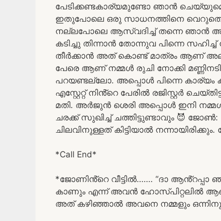
പേടിക്കണ്ടകാര്യമുണ്ടോ ഞാൻ ചെയ്യുമെന്ന്
ഇതുപോലെ ഒരു സാധനത്തിനെ വെറുതെ ഒന്
നല്ലപോലെ ആസ്വദിച്ച് തന്നെ ഞാൻ 
കടിച്ചു തിന്നാൻ തോന്നുവ പിന്നെ സഹിച്
തീർക്കാൻ അത് കൊണ്ട് മാത്രം ആണ് അല
പേരെ ആണ് നമ്മൾ രുചി നോക്കി മണ്ണിനട
പറയണ്ടല്ലോ. അപ്പൊൾ പിന്നെ കാര്യം 
എസ്റ്റേറ്റ് നിൻ്റെ പേരിൽ രജിസ്റ്റർ ചെയ്തി
മതി. അർജുൻ ശെരി അപ്പൊൾ ഇനി നമ്മ
ചരക്ക് സുഖിച്ച് ചത്തിട്ടുണ്ടാവും 😈 ജ
ചിലവിനുള്ളത് കിട്ടിയാൽ നന്നായിരിക്
*Call End*
*ജോണിൻ്റെ വീട്ടിൽ……. “ദാ ആൻ്റപ്പാ ഞ
കാണും എന്ന് അവൻ ഹോസ്പിറ്റലിൽ ആണ്
അത് കഴിഞ്ഞാൽ അവനെ നമ്മളും ഒന്നിനും