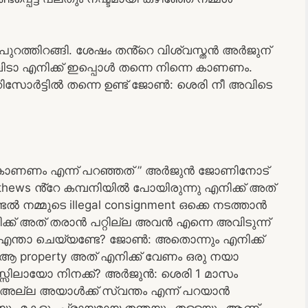
ുറത്തിറങ്ങി. ശേഷം തൻ്റെ വിശ്വസ്തൻ അർജുന്
എനിക്ക് ഇപ്പൊൾ തന്നെ നിന്നെ കാണണം.
ോർട്ടിൽ തന്നെ ഉണ്ട് ജോൺ: ശെരി നീ അവിടെ
ാണണം എന്ന് പറഞ്ഞത് ” അർജുൻ ജോണിനോട്
 ൻ്റേ കമ്പനിയിൽ പോയിരുന്നു എനിക്ക് അത്
നമ്മുടെ illegal consignment ഒക്കെ നടത്താൻ
്ക് അത് തരാൻ പറ്റില്ല അവൻ എന്നെ അവിടുന്ന്
എന്താ ചെയ്യണ്ടേ? ജോൺ: അതൊന്നും എനിക്ക്
ം ആ property അത് എനിക്ക് വേണം ഒരു നയാ
ിലായോ നിനക്ക്? അർജുൻ: ശെരി 1 മാസം
ും. അല്ല അയാൾക്ക് സ്വന്തം എന്ന് പറയാൻ