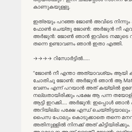
കാണുകയുള്ളൂ.
ഇത്രയും പറഞ്ഞ ജോൺ അവിടെ നിന്നും പ
ഫോൺ ചെയ്തു ജോൺ: അർജുൻ നീ എവിടാ 
അർജുൻ: ജോൺ ഞാൻ ഇവിടെ നമ്മുടെ റിസ
തന്നെ ഉണ്ടാവണം ഞാൻ ഇതാ എത്തി.
→→→→ റിസോർട്ടിൽ…..
“ജോൺ നീ എന്താ അത്യാവശ്യം ആയി ക
ചോതിചൂ ജോൺ: അർജുൻ ഞാൻ ആ Mathews
വേണം എന്ന് പറയാൻ അത് കയ്യിൽ ഉണ്ടേൽ 
നല്ലതായിരിക്കും പക്ഷേ ആ പന്ന തയോളിക
ആട്ടി ഇറക്കി…. അർജുൻ: ഇപ്പൊൾ ഞാൻ 
അറിയില്ല പക്ഷേ എന്ധ് ചെയ്തിട്ടയാലു
പൈസ പോലും കൊടുക്കാതെ തന്നെ മനസ്സ
അതിനുള്ളിൽ നിനക്ക് അത് കിട്ടിയിരിക്ക