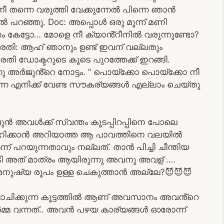
ീ തന്നെ വരുത്തി വേക്കുന്നേൽ പിന്നെ ഞാൻ
ൽ പറഞ്ഞു. Doc: അപ്പൊൾ ഒരു മൂന്ന് മണി
 കേട്ടോ… മോളെ നീ ക്യാൻ്റീനിൽ വരുന്നുണ്ടോ?
ി: ആഹ് ഞാനും ഉണ്ട് ഇവന് വല്ലതും
ി ഡോക്ടറുടെ കൂടെ പുറത്തേക്ക് ഇറങ്ങി.
ു അർജുൻ്റെ നോട്ടം. ” പൊയ്ക്കോ പൊയ്ക്കോ നീ
ന്ന എനിക്ക് വേണ്ട സൗകര്യങ്ങൾ എല്ലാം ചെയ്തു
ൻ അവൾക്ക് സ്വന്തം കൂടപ്പിറപ്പിനെ പോലെ
ോഹിക്കാൻ അറിയാത്ത ആ പാവത്തിനെ വലയിൽ
എന്ന് പറയുന്നതാവും നല്ലത്. താൻ പിച്ചി ചീന്തിയ
 കൂടി അത് മാത്രം ആയിരുന്നു അവനു അവള് ….
ഷ്യ രൂപം ഉള്ള ചെകുത്താൻ അല്ലേ?😈😈😈
ോചിക്കുന്ന കൂട്ടത്തിൽ ആണ് അവസാനം അവൻ്റെ
്മ വന്നത്.. അവൻ പഴയ കാര്യങ്ങൾ ഓരോന്ന്