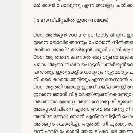
മരിക്കാൻ പോവുന്നു എന്ന് അവളും ചതിക്ക
( ഹോസ്പിറ്റലിൽ ഇതേ സമയം)
Doc: അർജുൻ you are perfectly alright ഇന
ഉടനെ ജോലിക്കൊന്നും പോവാൻ നിൽക്കണ്ട ക
തൻ്റെ ജോലി? അർജുൻ: കൂലി പണി ആണ് ഡോ
Doc: ആ തന്നെ കണ്ടാൽ ഒരു ഗുണ്ടാ ലു
പാവം ആണ് സാറേ പൊട്ടൻ”” അർജുൻനെ കള
പറഞ്ഞു. ഇതുകേട്ട് ഡോക്ടറും നഴ്സുമാര
നീ വൈകാതെ അറിയും എന്ന് മനസാൽ പറഞ്
Doc: ആരതി മോളെ ഇവന് നല്ല റെസ്റ്റ്
ഇവനെ ഞാൻ വീട്ടിലേക്ക് ആണ് കൊണ്ടുപ
അതെന്താ മോളെ അങ്ങനെ ഒരു തീരുമാന
അപ്പൊൾ പിന്നെ എന്താ അവിടെ വന്നു ന
അത് വേണോ? ഞാൻ എൻ്റെ വീട്ടിൽ പോയ്
അർജുൻ ചൊതിച്ചു. ആരതി: നീ എങ്ങും പോവ
ഒന്ന് എല്ലാം ശെരി ആയിട്ട് എവിടെ ആണ