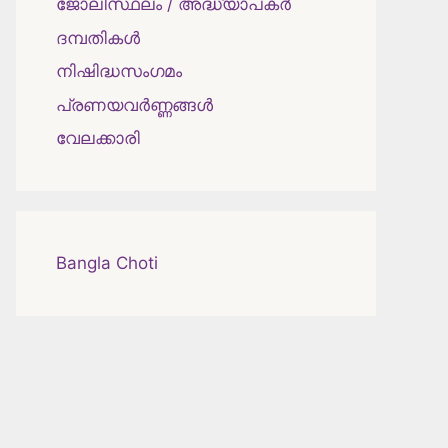
ജോലിസ്ഥലം / അദ്ധ്യാപകർ
ദമ്പതികള്‍
നിഷിദ്ധസംഗമം
പ്രണയവർണ്ണങ്ങൾ
വേലക്കാരി
Bangla Choti