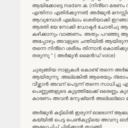
ആയിക്കോട്ടെ madam 🙏 (നിൻ്റെ മരണം ന
എന്തിനാ എതിർക്കുന്നത്) അർജുൻ മനസ്സി
ആവുമ്പോൾ എല്ലാം ശെരിയാക്കി ഇറങ്ങാം
ആരതി യേ നോക്കി ഡോക്ടർ ചോതിചു ആരത
കഴിക്കാനും വാങ്ങണം. അതും പറഞ്ഞു ആരത
അപ്പോഴും അവളുടെ ചന്തിയിൽ ആയിരുന്ന
തന്നെ നിൻ്റെ ശരീരം തിന്നാൻ കൊതിക്കു
തരുന്നു ” ( അർജുൻ മൈൻഡ് voice)
ചുരുങ്ങിയ നാളുകൾ കൊണ്ട് തന്നെ അർജു
ആയിരുന്നു. അല്ലങ്കിൽ ആരെയും ദ്ര
വീഴ്ത്താൻ അവന് പെട്ടന്ന് തന്നെ സാധിച്ചു 
പെണ്ണുങ്ങളുടെ കൂട്ടത്തിലേക്ക് ഒരെണ്ണം
കാരണം അവൻ മനുഷ്യൻ അല്ലല്ലോ മനു
അർജുൻ കട്ടിലിൽ ഇരുന്ന് ഓരോന്ന് ആല
കയ്യിൽ പെട്ട പെൺകുട്ടിയെ അവനു ഓർമ
ആലോചിച്ച് ചിരിക്കാൻ തുടങ്ങി.