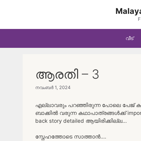
Skip
Malaya
to
content
F
വീട്
ആരതി – 3
നവംബർ 1, 2024
എല്ലാവരും പറഞ്ഞിരുന്ന പോലെ പേജ് കൂട്ടി
ബാക്കിൽ വരുന്ന കഥാപാത്രങ്ങൾക്ക് im
back story detailed ആയിരിക്കില്ല…
സ്നേഹത്തോടെ സാത്താൻ….