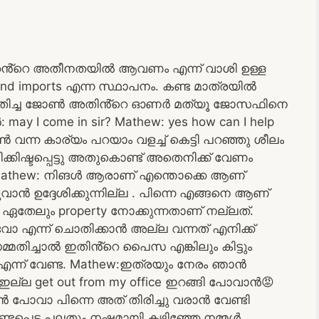
തൻ്റെ അതീനതയിൽ ആവണം എന്ന് വാശി ഉള്ള
and imports എന്ന സ്ഥാപനം. കണ്ട മാത്രയിൽ
്ത ഉതിച്ച ജോൺ അതിൻ്റെ ഓണർ മത്യൂ ജോസഫിനെ
y I come in sir? Mathew: yes how can I help
്ന കാര്യം പറയാം വളച്ച് കെട്ടി പറഞ്ഞു ശീലം
ിഷ്ടപ്പെട്ടു അതുകൊണ്ട് അതെനിക്ക് വേണം
ു? Mathew: നിങൾ ആരാണ് എന്തൊക്കെ ആണ്
ൻ ഉദ്ദേശിക്കുന്നില്ല . പിന്നെ എങ്ങനെ ആണ്
െ ഏതേലും property നോക്കുന്നതാണ് നല്ലത്.
ന്ന് ചൊതിക്കാൻ അല്ല വന്നത് എനിക്ക്
തിച്ചാൽ ഇതിൻ്റെ പൈസ എങ്കിലും കിട്ടും
എന്ന് വേണ്ട. Mathew:ഇത്രയും നേരം ഞാൻ
 ഇല്ല get out from my office ഇറങ്ങി പോവാൻ😡
ോവാ പിന്നെ അത് തിരിച്ചു വരാൻ വേണ്ടി
്ടപ്പെട്ട പലതും നഷ്ടമായി കഴിഞ്ഞേ നമ്മൾ