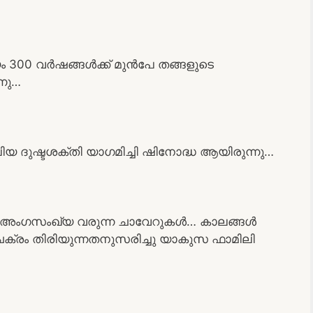
300 വർഷങ്ങൾക്ക് മുൻപേ തങ്ങളുടെ
്നു…
യ ദുഷ്ടശക്തി യാഗമിച്ചി ഷിനോദ്ധ ആയിരുന്നു…
ം അംഗസംഖ്യ വരുന്ന ചാവേറുകൾ… കാലങ്ങൾ
ാലചക്രം തിരിയുന്നതനുസരിച്ചു യാകുസ ഫാമിലി