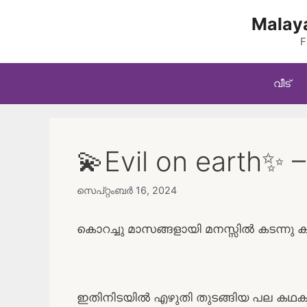
Skip
Malaya
to
content
F
വീട്
💫Evil on earth✨ –
സെപ്റ്റംബർ 16, 2024
കൊറച്ചു മാസങ്ങളായി മനസ്സിൽ കടന്നു ക
ഇതിനിടയിൽ എഴുതി തുടങ്ങിയ പല കഥ