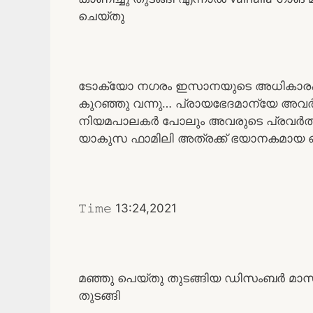
ചെയ്തു
ടോക്യോ നഗരം ഇസാനയുടെ അധികാരപരിധ
കുറഞ്ഞു വന്നു… പ്രായഭേദമാന്യേ അവർ
നിയമപാലകർ പോലും അവരുടെ പ്രവർത്തിക
യാകുസ ഫാമിലി അത്രക്ക് ഭയാനകമായ ഒന
𝚃𝚒𝚖𝚎 13:24,2021
മഞ്ഞു പെയ്തു തുടങ്ങിയ ഡിസംബർ മാസ
തുടങ്ങി