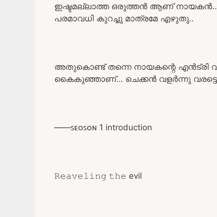
ഇഷ്ടമല്ലാത്ത ഒരുത്തൻ ആണ് നായകൻ.. 
പരമാവധി കുറച്ചു മാത്രമേ എഴുതു..
അതുകൊണ്ട് തന്നെ നായകന്റെ എൻട്രി 
കൈകുഞ്ഞാണ്… ചെക്കൻ വളർന്നു വരട്ടെ
——ꜱᴇᴏꜱᴏɴ 1 introduction
𝚁𝚎𝚊𝚟𝚎𝚕𝚒𝚗𝚐 𝚝𝚑𝚎 evil