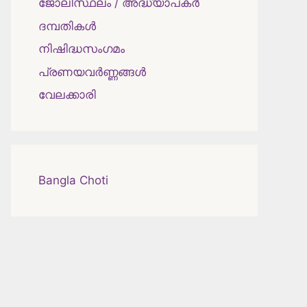
ജോലിസ്ഥലം / അദ്ധ്യാപകർ
ദമ്പതികള്‍
നിഷിദ്ധസംഗമം
പ്രണയവർണ്ണങ്ങൾ
വേലക്കാരി
Bangla Choti