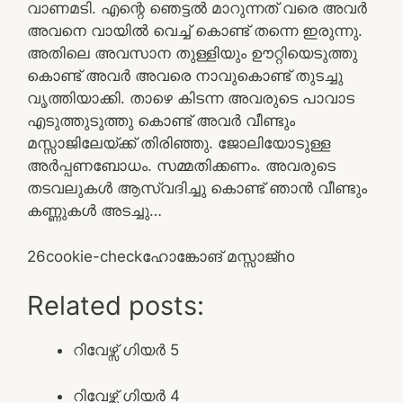
വാണമടി. എന്റെ ഞെട്ടൽ മാറുന്നത് വരെ അവർ
അവനെ വായിൽ വെച്ച് കൊണ്ട് തന്നെ ഇരുന്നു.
അതിലെ അവസാന തുള്ളിയും ഊറ്റിയെടുത്തു
കൊണ്ട് അവർ അവരെ നാവുകൊണ്ട് തുടച്ചു
വൃത്തിയാക്കി. താഴെ കിടന്ന അവരുടെ പാവാട
എടുത്തുടുത്തു കൊണ്ട് അവർ വീണ്ടും
മസ്സാജിലേയ്ക്ക് തിരിഞ്ഞു. ജോലിയോടുള്ള
അർപ്പണബോധം. സമ്മതിക്കണം. അവരുടെ
തടവലുകൾ ആസ്വദിച്ചു കൊണ്ട് ഞാൻ വീണ്ടും
കണ്ണുകൾ അടച്ചു…
2
6
cookie-check
ഹോങ്കോങ് മസ്സാജ്
no
Related posts:
റിവേഴ്സ് ഗിയർ 5
റിവേഴ്സ് ഗിയർ 4