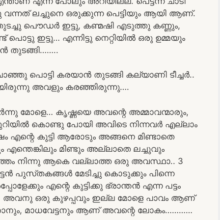
താണ് എന്ന് പോലും അറിയില്ല. പെട്ടന്ന് ചാടി
ു വന്നത് ലച്ചുനെ ഒരുക്കുന്ന പെട്ടിയും ആയി ആണ്.
ടച്ചു പൌഡർ ഇട്ടു, കണ്മഷി എടുത്തു കണ്ണും,
ട്ടു ഇട്ടു… എന്നിട്ടു നെറ്റിയിൽ ഒരു ഉമ്മയും
ാൻ തുടങ്ങി……..
ാഞ്ഞു പൊട്ടി കരയാൻ തുടങ്ങി കല്യാണി ടീച്ചർ..
രുന്നു അവളും കരഞ്ഞിരുന്നു….
 മോളെ… കൃഷ്ണയെ അവന്റെ അമ്മാവന്മാരും,
തെ മുറിയിൽ കൊണ്ടു പോയി അവിടെ നിന്നവർ എല്ലാം
 എന്റെ കുട്ടി ആരോടും അങ്ങനെ മിണ്ടാതെ
ന്തെങ്കിലും മിണ്ടും അല്ലാതെ ലച്ചുവും
പടുത്തം നിന്നു ആകെ വല്ലാത്ത ഒരു അവസ്ഥാ.. 3
 പുസ്‌തകങ്ങൾ മേടിച്ചു കൊടുക്കും പിന്നെ
േക്കും എന്റെ കുട്ടിക്കു ഭ്രാന്തൻ എന്ന പട്ടം
ളും. അവനു ഒരു കുഴപ്പവും ഇല്ല മോളെ പാവം ആണ്
ല ഞാനും, മാധവേട്ടനും ആണ് അവന്റെ ലോകം…………