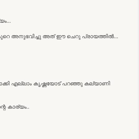
്യം…
ുറെ അനുഭവിച്ചു അത് ഈ ചെറു പ്രായത്തിൽ…
ാക്കി എല്ലാം കൃഷ്ണയോട് പറഞ്ഞു കല്യാണി
െ കാര്യം..