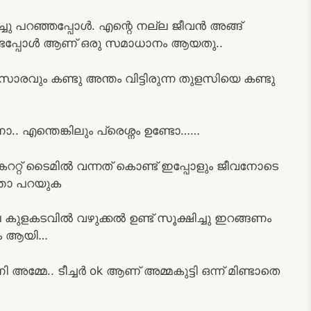
ച്ചു പറഞ്ഞപ്പോൾ. എന്റെ നല്ല ജീവൻ അങ്ങ്
കണ്ടപ്പോൾ ആണ് ഒരു സമാധാനം ആയതു..
ാരവും കണ്ടു അന്തം വിട്ടിരുന്ന തുളസിയെ കണ്ടു
 എന്തെങ്കിലും പ്രെശ്നം ഉണ്ടോ……
കററ്റ് ടൈമിൽ വന്നത് കൊണ്ട് ഇപ്പോളും ജീവനോടെ
ന്താ പറയുക
ലേ കുളകടവിൽ വഴുക്കൽ ഉണ്ട് സൂക്ഷിച്ചു ഇറങ്ങണം
നം ആയി…
്മേ.. ടീച്ചർ ok ആണ് അമ്മകുട്ടി ഒന്ന് മിണ്ടാതെ