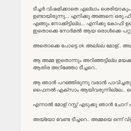
ടീച്ചർ വിഷമിക്കാതെ എല്ലാം ശെരിയാകും
ഉണ്ടായിരുന്നു… എനിക്കു അങ്ങനെ ഒരു 
എങ്ങും നോക്കിട്ടില്ല… എനിക്കു കോഫി ഉണ്ടാ
ഇതൊക്കെ നോർമൽ ആയ ഒരാൾക്കെ പറ്റു…
അതൊക്കെ പോട്ടെ ok അല്ലെ മോള്.. അമ
ആ അമ്മ ഇതൊന്നും അറിഞ്ഞട്ടില്ല മയക്
ആതിര അറിഞ്ഞോ ടീച്ചറെ..
ആ ഞാൻ പറഞ്ഞിരുന്നു വരാൻ പാവിച്ച
ഫൈനൽ എക്സാം ആയിവരുന്നില്ലേ.. വൈ
എന്നാൽ മോള് റസ്റ്റ്‌ എടുക്കു ഞാൻ ചോറ്
അയ്യോ വേണ്ട ടീച്ചറെ.. അമ്മയെ ഒന്ന് 