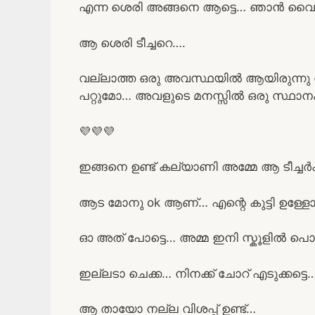
എന്ന ശെരി അങ്ങനെ ആട്ടെ… ഞാൻ വൈകു
ആ ശെരി ടീച്ചറെ….
വല്ലാത്ത ഒരു അവസ്ഥയിൽ ആയിരുന്നു തു
പറ്റുമോ… അവളുടെ മനസ്സിൽ ഒരു സ്ഥാനം പി
💜💜💜
ഇങ്ങനെ ഉണ്ട് കല്യാണി അമ്മേ ആ ടീച്ചർക
ആട മോനു ok ആണ്… എന്റെ കുട്ടി ഉള്ളോ
ഓ അത് പോട്ടെ… അമ്മ ഇനി സ്കൂളിൽ പൊ
ഇല്ലടാ ചെക്ക… നിനക്ക് ചോറ് എടുക്കട്ടെ
ആ തായോ നല്ല വിശപ്പ് ഉണ്ട്…