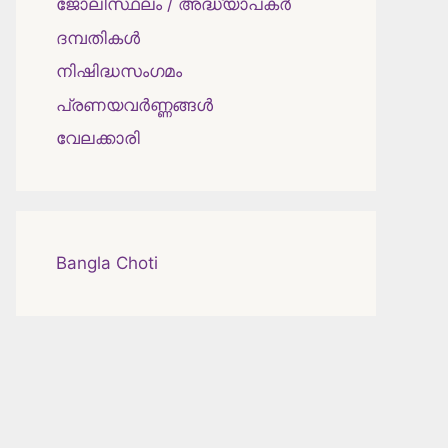
ജോലിസ്ഥലം / അദ്ധ്യാപകർ
ദമ്പതികള്‍
നിഷിദ്ധസംഗമം
പ്രണയവർണ്ണങ്ങൾ
വേലക്കാരി
Bangla Choti