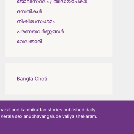
ജോലിസ്ഥലം / അദ്ധ്യാപകർ
ദമ്പതികള്‍
നിഷിദ്ധസംഗമം
പ്രണയവർണ്ണങ്ങൾ
വേലക്കാരി
Bangla Choti
akal and kambikuttan stories published daily
. Kerala sex anubhavangalude valiya shekaram.