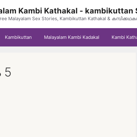
lam Kambi Kathakal - kambikuttan 
ree Malayalam Sex Stories, Kambikuttan Kathakal & കമ്പിക്കഥ
Kambikuttan
Malayalam Kambi Kadakal
Kambi Kath
 5