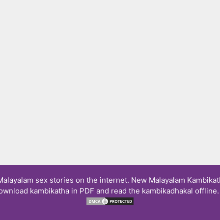
layalam sex stories on the internet. New Malayalam Kambikath
ownload kambikatha in PDF and read the kambikadhakal offline