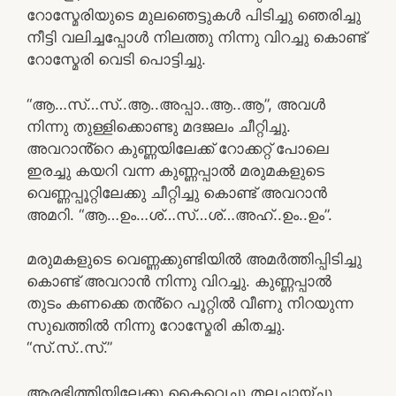
റോസ്മേരിയുടെ മുലഞെട്ടുകൾ പിടിച്ചു ഞെരിച്ചു
നീട്ടി വലിച്ചപ്പോൾ നിലത്തു നിന്നു വിറച്ചു കൊണ്ട്
റോസ്മേരി വെടി പൊട്ടിച്ചു.
“ആ…സ്…സ്..ആ..അപ്പാ..ആ..ആ”, അവൾ
നിന്നു തുള്ളിക്കൊണ്ടു മദജലം ചീറ്റിച്ചു.
അവറാൻ്റെ കുണ്ണയിലേക്ക് റോക്കറ്റ് പോലെ
ഇരച്ചു കയറി വന്ന കുണ്ണപ്പാൽ മരുമകളുടെ
വെണ്ണപ്പൂറ്റിലേക്കു ചീറ്റിച്ചു കൊണ്ട് അവറാൻ
അമറി. “ആ…ഉം…ശ്…സ്…ശ്…അഹ്..ഉം..ഉം”.
മരുമകളുടെ വെണ്ണക്കുണ്ടിയിൽ അമർത്തിപ്പിടിച്ചു
കൊണ്ട് അവറാൻ നിന്നു വിറച്ചു. കുണ്ണപ്പാൽ
തുടം കണക്കെ തൻ്റെ പൂറ്റിൽ വീണു നിറയുന്ന
സുഖത്തിൽ നിന്നു റോസ്മേരി കിതച്ചു.
“സ്.സ്..സ്.”
ആരഭിത്തിയിലേക്കു കൈവെച്ചു തലചായ്ച്ചു