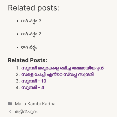
Related posts:
రాగి వర్షం 3
రాగి వర్షం 2
రాగి వర్షం
Related Posts:
സുന്ദരി മരുമകളെ രമിച്ച അമ്മായിയപ്പൻ
സരള ചേച്ചി എൻ്റെ സ്വപ്ന സുന്ദരി
സുന്ദരി – 10
സുന്ദരി – 4
Categories
Mallu Kambi Kadha
Post
തട്ടിന്‍പുറം