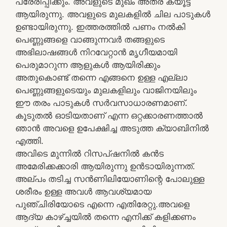
പ്രേരിപ്പിക്കും. അവളുടെ മുഖം അത്ര ക്യൂട്ട്
ആയിരുന്നു. അവളുടെ മുലകളിൽ ചില പാടുകൾ
ഉണ്ടായിരുന്നു. ഇത്തരത്തിൽ പണം നൽകി
പെണ്ണുങ്ങളെ വാങ്ങുന്നവർ തങ്ങളുടെ
അഭിലാഷങ്ങൾ നിറവേറ്റാൻ മൃഗീയമായി
പെരുമാറുന്ന ആളുകൾ ആയിരിക്കും
അതുകൊണ്ട് തന്നെ എങ്ങനെ ഉള്ള എല്ലാ
പെണ്ണുങ്ങളുടെയും മുലകളിലും വാജിനയിലും
ഈ തരം പാടുകൾ സർവസാധാരണമാണ്.
കൂടുതൽ ഓടിയതാണ് എന്ന ഒറ്റക്കാരണത്താൽ
ഞാൻ അവളെ ഉപേക്ഷിച്ച അടുത്ത ക്യാബിനിൽ
എത്തി.
അവിടെ മുന്നിൽ റിസപ്‌ഷനിൽ കൻട
അമേരിക്കക്കാരി ആയിരുന്നു ഉൻടായിരുന്നത്.
അല്പം തടിച്ച സൻണിലിയോണിന്റെ പോലുള്ള
ശരീരം ഉള്ള അവൾ ആവശ്യമായ
പുഞ്ചിരിയോടെ എന്നെ എതിരേറ്റു.അവളെ
ആദ്യ കാഴ്ച്ചയിൽ തന്നെ എനിക്ക് കളിക്കണം