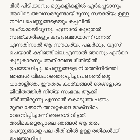
മീൻ പിടിക്കാനും മറ്റുകളികളിൽ ഏർപ്പെടാനും
അവിടെ അവസരമുണ്ടായിരുന്നു.സൗദര്യം ഉള്ള
നല്ല പെണ്ണുങ്ങളെയും കപ്പലിൽ
ലഫ്യമായിരുന്നു. എന്നാൽ കൂടുതൽ
സഞ്ചാരികളും കുടുംബമായാണ് വന്നത്
എന്നതിനാൽ ആ സൗകര്യം പലർക്കും യൂസ്
ചെയാൻ കഴിഞ്ഞില്ല.എന്നാൽ ഞാനും എന്‍റെ
കൂട്ടുകാരനും അത് വേണ്ട രീതിയിൽ
ഉപയോഗിച്ചു. പെണ്ണുങ്ങളെ നിരത്തിനിർത്തി
ഞങ്ങൾ വിലപറഞ്ഞുറപ്പിച്ചു.പണത്തിന്റെ
ധാരാളിത്തം ഈതരം കാര്യങ്ങൾ ഞങ്ങളുടെ
ജീവിതത്തിൾ നിത്യ സംഭവം ആക്കി
തീർത്തിരുന്നു.എന്നാൽ കൊടുത്ത പണം
മുതലാക്കാൻ അവറ്റകളെ മാക്സിമം
വേദനിപ്പിച്ചാണ് ഞങ്ങൾ വിട്ടത്.
അടിമകളെപ്പോലെ ഞങ്ങൾ ആ തരം
പെണ്ണുങ്ങളെ പല രീതിയിൽ ഉള്ള രതികൾക്ക്
ഉപയോഗിച്ചു.