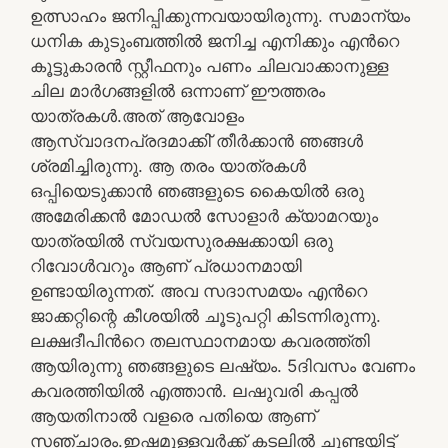
ഉത്സാഹം ജനിപ്പിക്കുന്നവയായിരുന്നു. സമാന്യം
ധനിക കുടുംബത്തിൽ ജനിച്ച എനിക്കും എന്‍റെ
കൂട്ടുകാരൻ സ്റ്റീഫനും പണം ചിലവാക്കാനുള്ള
ചില മാർഗങ്ങളിൽ ഒന്നാണ് ഈത്തരം
യാത്രകൾ.അത് ആവോളം
ആസ്വാദനപ്രദമാക്കി് തീർക്കാൻ ഞങ്ങൾ
ശ്രമിച്ചിരുന്നു. ആ തരം യാത്രകൾ
ഒപ്പിയെടുക്കാൻ ഞങ്ങളുടെ കൈയിൽ ഒരു
അമേരിക്കൻ മോഡൽ സോളാർ ക്യാമറയും
യാത്രയിൽ സ്വയസുരക്ഷക്കായി ഒരു
റിവോൾവറും ആണ് പ്രധാനമായി
ഉണ്ടായിരുന്നത്. അവ സദാസമയം എന്‍റെ
ജാക്കറ്റിന്റെ കീശയിൽ ചൂടുപറ്റി കിടന്നിരുന്നു.
ലക്ഷദീപിന്‍റെ തലസ്ഥാനമായ കവരത്ത്തി
ആയിരുന്നു ഞങ്ങളുടെ ലഷ്യം. 5ദിവസം വേണം
കവരത്തിയിൽ എത്താൻ. ലഷുവരി കപ്പൽ
ആയതിനാൽ വളരെ പതിയെ ആണ്
സഞ്ചാരം.ഇഷമുള്ളവർക്ക് കടലിൽ ചൂണ്ടയിട്ട്