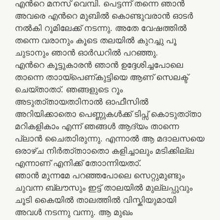
എന്‍റെ മനസ് വെമ്പി. പെട്ടന്ന് തന്നെ ഞാൻ
അവരെ എന്‍റെ മുബിൽ കൊണ്ടുവരാൻ ഓടർ
നൽകി റൂമിലേക്ക് നടന്നു. അതേ വേഷത്തിൽ
തന്നെ വരാനും കൂടെ തലയിൽ കുറച്ചു പൂ
ചുടാനും ഞാൻ ഓർഡറിൽ പറഞ്ഞു.
എന്‍റെ കൂട്ടുകാരൻ ഞാൻ ഉദ്ദേശിച്ചപോലെ
താന്നെ താായ്‌പെണ്കുട്ടിയെ ആണ് സെലക്ട്
ചെയ്താതാ്. ഞങ്ങളുടെ റൂം
അടുതാ്തായതാിനാൽ ഓഫീസിൽ
അറിയിക്കാതാെ പെണ്ണുകൾക്ക് ടിപ്സ് കൊടുതാ്താ
മറികളികാം എന്ന് ഞങ്ങൾ ആദ്യം താന്നെ
പ്ലാൻ ചൈതാിരുന്നു. എന്നാൽ ആ മദാലസയെ
ഒരാഴ്ച നിർതാ്താാതാെ കളിച്ചാലും മടിക്കില്ല
എന്നാണ് എനിക്ക് താോന്നിയതാ്.
ഞാൻ മുന്നമേ പറഞ്ഞപോലെ സെറ്റുമുണ്ടും
ചുവന്ന ബ്ലൗസും ഇട്ട് താലയിൽ മുല്ലപ്പുവും
ചൂടി കൈയിൽ താലത്തിൽ വിസ്കിയുമായി
അവൾ നടന്നു വന്നു. ആ മുഖം