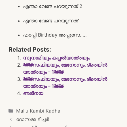
എന്താ വേണ്ട പറയുന്നത് 2
എന്താ വേണ്ട പറയുന്നത്
ഹാപ്പി Birthday അപ്പുസേ…..
Related Posts:
സുനാമിയും കപ്പൽയാത്രയും
🚂🚂സഫിയയും, മേനോനും, ട്രെയിൻ
യാത്രയും – 1🚂🚂
🚂🚂സഫിയയും, മേനോനും, ട്രെയിൻ
യാത്രയും – 1🚂🚂
അഭിനയ
Categories
Mallu Kambi Kadha
Post
റോസമ്മ ടീച്ചർ
navigation