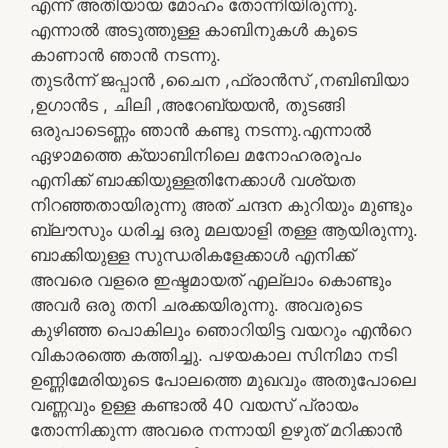
എന്ന് അതിയായ മോഹം തോന്നിയിരുന്നു.
എന്നാൽ അടുത്തുള്ള കാബിനുകൾ കൂടെ
കാണാൻ ഞാൻ നടന്നു.
തുടർന്ന് ജപ്പാൻ ,ചൈന ,ഫ്രാൻസ് ,നബിബിയാ
,ഉഗാൻട , ചിലി ,അറേബ്യയൻ, തുടങ്ങി
ഒരുപാടെണ്ണം ഞാൻ കണ്ടു നടന്നു.എന്നാൽ
ഏഴാമത്തെ ക്യാബിനിലെ മനോഹരരൂപം
എനിക്ക് ബാക്കിയുള്ളതിനേക്കാൾ വശ്യത
നിറഞ്ഞതായിരുന്നു അത് ചന്ദന കുറിയും മുണ്ടും
ബ്ലൗസും ധരിച്ച ഒരു മലയാളി തള്ള ആയിരുന്നു.
ബാക്കിയുള്ള സുന്ധരികളേക്കാൾ എനിക്ക്
അവരെ വളരെ ഇഷ്ടമായത് എല്ലാം കൊണ്ടും
അവർ ഒരു തനി ചരക്കയിരുന്നു. അവരുടെ
കുഴിഞ്ഞ പൊകിലും ഞൊറിയിട്ട വയറും എന്‍റെ
വികാരത്തെ കത്തിച്ചു. പഴയകാല സിനിമാ നടി
ഉണ്ണിമേരിയുടെ പോലത്തെ മുഖവും അതുപോലെ
വണ്ണവും ഉള്ള കണ്ടാൽ 40 വയസ് പ്രായം
തോന്നിക്കുന്ന അവരെ നന്നായി ഉഴുത് മറിക്കാൻ