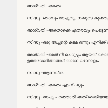
അശ്വതി -അതെ
സിദ്ധു -ഞാനും അച്ചുവും നമ്മുടെ കുഞ്ഞു
അശ്വതി -അതൊക്കെ എത്രയും പെട്ടെന്ന് 
സിദ്ധു -ഒരു അച്ഛന്റെ കടമ ഒന്നും എനിക്ക
അശ്വതി -അത് നീ ചെറുപ്പം ആയത് കൊണ്ട
ഉത്തരവാദിത്തങ്ങൾ താനേ വന്നോളും
സിദ്ധു -ആണല്ലേ
അശ്വതി -അതെ ഏട്ടന് പറ്റും
സിദ്ധു -അച്ചു പറഞ്ഞാൽ അത് ശെരിയായിര