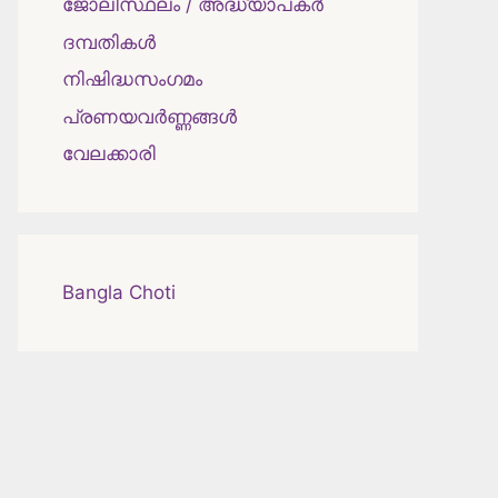
ജോലിസ്ഥലം / അദ്ധ്യാപകർ
ദമ്പതികള്‍
നിഷിദ്ധസംഗമം
പ്രണയവർണ്ണങ്ങൾ
വേലക്കാരി
Bangla Choti