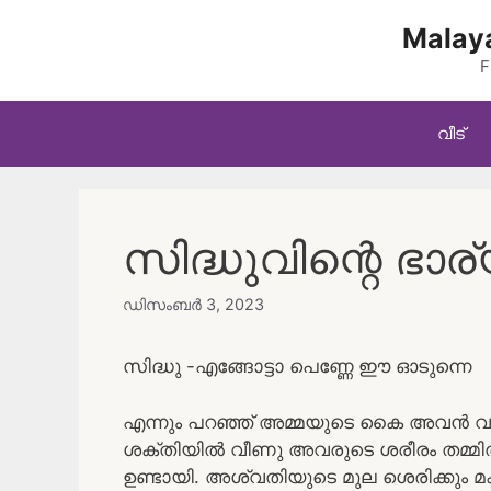
Skip
Malaya
to
content
F
വീട്
സിദ്ധുവിന്റെ ഭാര്
ഡിസംബർ 3, 2023
സിദ്ധു -എങ്ങോട്ടാ പെണ്ണേ ഈ ഓടുന്നെ
എന്നും പറഞ്ഞ് അമ്മയുടെ കൈ അവൻ വലിച്
ശക്തിയിൽ വീണു അവരുടെ ശരീരം തമ്മിൽ ക
ഉണ്ടായി. അശ്വതിയുടെ മുല ശെരിക്കും