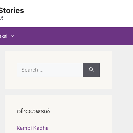
Stories
കൾ
akal
Search
for:
വിഭാഗങ്ങൾ
Kambi Kadha