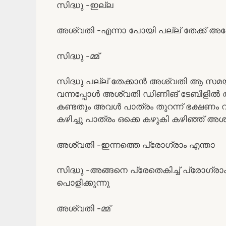
സിദ്ധു -ഇല്ല
അശ്വതി -എന്നാ പോയി പല്ല് തേക്ക് അപ
സിദ്ധു -മ്മ്
സിദ്ധു പല്ല് തേക്കാൻ അശ്വതി ആ സമയം ജ
വന്നപ്പോൾ അശ്വതി ഡിണിങ് ടേബിളിൽ അ
കണ്ടതും അവൾ പാത്രം തുറന്ന് ഭക്ഷണം വ
കഴിച്ചു പാത്രം ഒക്കെ കഴുകി കഴിഞ്ഞ് അശ
അശ്വതി -ഇന്നത്തെ പ്രോഗ്രാം എന്താ
സിദ്ധു -അങ്ങനെ പ്രേതെകിച്ച് പ്രോഗ്ര
പൊളിക്കുന്നു
അശ്വതി -മ്മ്