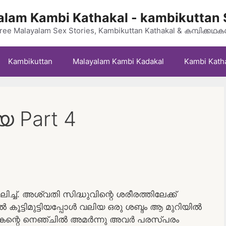
lam Kambi Kathakal - kambikuttan 
ree Malayalam Sex Stories, Kambikuttan Kathakal & കമ്പിക്കഥ
Kambikuttan
Malayalam Kambi Kadakal
Kambi Kath
യ Part 4
ച്. അശ്വതി സിദ്ധുവിന്റെ ശരീരത്തിലേക്ക്
ൂട്ടിമുട്ടിയപ്പോൾ വലിയ ഒരു ശബ്ദം ആ മുറിയിൽ
 മകന്റെ നെഞ്ചിൽ അമർന്നു അവർ പരസ്പരം