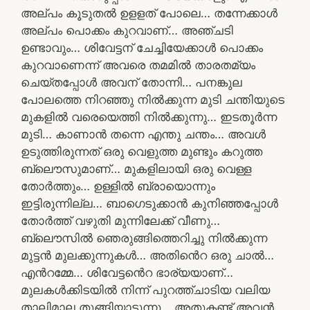
അല്പം കൂടുതൽ ഉളളത് പോലെ… തന്നേക്കാൾ
അല്പം പൊക്കം കുറവാണ്… അഞ്ചടി
ഉണ്ടാവും… ശിവേട്ടന് ചേച്ചിയേക്കാൾ പൊക്കം
കുറവാണെന്ന് അവരെ തമമിൽ താരതമ്യം
ചെയ്തപ്പോൾ അവന് തോന്നി… പനങ്കുല
പോലത്തെ നിറഞ്ഞു നിൽക്കുന്ന മുടി ചന്തിയുടെ
മുകളിൽ വരെയെത്തി നിൽക്കുന്നു… ഇടതൂർന്ന
മുടി… കാണാൻ തന്നെ എന്തു ചന്തം… അവൾ
ഉടുത്തിരുന്നത് ഒരു വെളുത്ത മുണ്ടും കറുത്ത
ബ്ലൌസുമാണ്… മുകളിലായി ഒരു വെള്ള
തോർത്തും… ഉള്ളിൽ ബ്രായൊന്നും
ഇട്ടിരുന്നില്ല… ബാഗെടുക്കാൻ കുനിഞ്ഞപ്പോൾ
തോർത്ത് വഴുതി മുന്നിലേക്ക് വീണു…
ബ്ലൌസിൽ ഞെരുങ്ങിത്തെറിച്ചു നിൽക്കുന്ന
മുട്ടൻ മുലക്കുന്നുകൾ… അതിൻെറ ഒരു ചാൽ…
എൻറമ്മേ… ശിവേട്ടൻെറ ഭാര്യയാണ്…
മുലകൾക്കിടയിൽ നിന്ന് പുറത്ത്ചാടിയ വലിയ
താലിമാല തൂങ്ങിയാടുന്നു… അതുകണ്ട് അവൻ