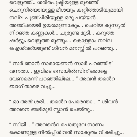
വെളുത്ത്… ശരീരപുഷ്ടിയുള്ള മുഖത്ത്
ചെറുനിരയായുള്ള മീശയും കുറ്റിത്താടിയുമായി
നല്ല പുഞ്ചിരിയുള്ള ഒരു പയ്യൻ…
അഞ്ചരയടി ഉയരമുണ്ടാകും… ചെറിയ കുസൃതി
നിറഞ്ഞ കണ്ണുകൾ… ചുരുണ്ട മുടി… കറുത്ത
ഷർട്ടും വെളുത്ത മുണ്ടും… കൊള്ളാം നല്ല
ഐശ്വര്യമുണ്ട് ശിവൻ മനസ്സിൽ പറഞ്ഞു…
“ സർ ഞാൻ നാരായണൻ സാർ പറഞ്ഞിട്ട്
വന്നതാ… ഇവിടെ സെയിൽസിന് ഒരാളെ
വേണമെന്ന് പറഞ്ഞില്ലേ… “ അവൻ തൻെറ
ബാഗ് താഴെ വച്ചു…
“ ഓ അത് ശരി… തൻെറ പേരെന്താ… “ ശിവൻ
അവനെ അടിമുടി സ്കാൻ ചെയ്തു…
“ സിജി… “ അവൻെറ പൊതുവേ നാണം
കൊണ്ടുള്ള നിൽപ്പ് ശിവൻ സാകൂതം വീക്ഷിച്ചു…