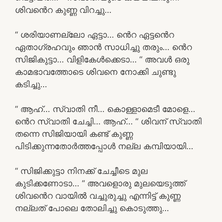
ശിവൻെറ കുണ്ണ വിറച്ചു…
“ ശരിയാണല്ലോ ഏട്ടാ… ൻെറ ഏട്ടൻെറ
ഏതാഗ്രഹവും ഞാൻ സാധിച്ചു തരും… ൻെറ
സിജികുട്ടാ… വിളികേൾക്കെടാ… “ അവൾ ഒരു
കാമഭാവത്തോടെ ശിവനെ നോക്കി ചുണ്ടു
കടിച്ചു…
“ ആഹ്… സ്വാതി നീ… കൊള്ളാമെടീ മോളെ…
ൻെറ സ്വാതി ചേച്ചി… ആഹ്… “ ശിവന് സ്വാതി
തന്നെ സിജിയായി കണ്ട് കുണ്ണ
പിടിക്കുന്നതോർത്തപ്പോൾ നല്ല കമ്പിയായി…
“ സിജിക്കുട്ടാ നിനക്ക് ചേച്ചീടെ മുല
കുടിക്കണോടാ… “ അവളൊരു മുലയെടുത്ത്
ശിവൻെറ വായിൽ വച്ചുരുച്ചു എന്നിട്ട് കുണ്ണ
നല്ലത് പോലെ തോലിച്ചു കൊടുത്തു…