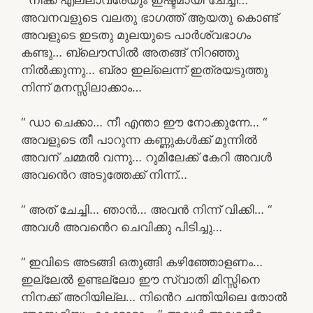
അവനവളുടെ വലതു ഭാഗത്ത് ആയതു കൊണ്ട്
അവളുടെ ഇടതു മുലയുടെ പാർശ്വഭാഗം
കണ്ടു… ബ്ലൌസിൽ അതങ്ങ് നിറഞ്ഞു
നിൽക്കുന്നു… ബ്രാ ഇല്ലെന്ന് ഇത്രയടുത്തു
നിന്ന് മനസ്സിലാക്കാം…
“ ഡാ ചെക്കാ… നീ എന്താ ഈ നോക്കുന്നേ… “
അവളുടെ തീ പാറുന്ന കണ്ണുകൾക്ക് മുന്നിൽ
അവന് ചമ്മൽ വന്നു… റുമിലേക്ക് കേറി അവൾ
അവൻെറ അടുത്തേക്ക് നിന്ന്…
“ അത് ചേച്ചി… ഞാൻ… അവൻ നിന്ന് വിക്കി… “
അവൾ അവൻെറ ചെവിക്കു പിടിച്ചു…
“ ഇവിടെ അടങ്ങി ഒതുങ്ങി കഴിഞ്ഞോളണം…
ഇല്ലേൽ ഉണ്ടല്ലോ ഈ സ്വാതി മിസ്സിനെ
നിനക്ക് അറിയില്ല… നിൻെറ ചന്തിയിലെ തോൽ