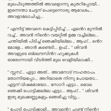
മുലപിടുത്തത്തിൽ അവളൊന്നു കുതറിപ്പോയി…
ഇന്നെന്താ ചേട്ടന് പെട്ടെന്നൊരു ആവേശം…
അവളാലോചിച്ചു…
“ എന്നിട്ട് അവനെ കെട്ടിപ്പിടിച്ച് … എൻെറ മുന്നിൽ
വച്ച്… അവൻ നിൻെറ വയറ്റിൽ ഉമ്മ വച്ചില്ലേ…
ചന്തിയിൽ പിടിച്ച് ഞെക്കിയില്ലേ… ആഹ്… ൻെറ
മോളേ… ഞാൻ കണ്ടെടി… ഉഫ്… “ ശിവൻ
അവളുടെ ബ്ലൌസിൻറ ഹുക്കുകൾ
ഓരോന്നായി വിടർത്തി മുല വെളിയിലാക്കി…
“ സ്സസ്… ഏട്ടാ അത്… അവനോട് സഹതാപം
തോന്നിയപ്പോ… അറിയാതെ നിന്നു പോയതാ…
ഏട്ടന് വിഷമമായോ… സോറി ഏട്ടാ… മൊല
ഞെക്കി പൊട്ടിക്കല്ലേ ഏട്ടാ… ആഹ്… “ ശിവൻ
ഇരു മുലക്കണ്ണുകളും ഞെരിച്ചു വിട്ടു…
“ പോടി പൊട്ടിക്കാളി… അവൻെറ ചുണ്ട് നിൻെറ