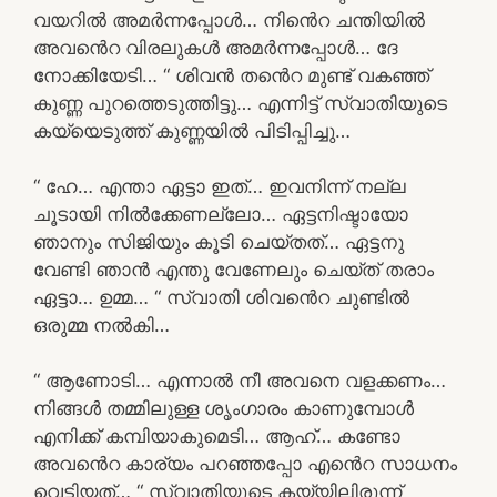
വയറിൽ അമർന്നപ്പോൾ… നിൻെറ ചന്തിയിൽ
അവൻെറ വിരലുകൾ അമർന്നപ്പോൾ… ദേ
നോക്കിയേടി… “ ശിവൻ തൻെറ മുണ്ട് വകഞ്ഞ്
കുണ്ണ പുറത്തെടുത്തിട്ടു… എന്നിട്ട് സ്വാതിയുടെ
കയ്യെടുത്ത് കുണ്ണയിൽ പിടിപ്പിച്ചു…
“ ഹേ… എന്താ ഏട്ടാ ഇത്… ഇവനിന്ന് നല്ല
ചൂടായി നിൽക്കേണല്ലോ… ഏട്ടനിഷ്ടായോ
ഞാനും സിജിയും കൂടി ചെയ്തത്… ഏട്ടനു
വേണ്ടി ഞാൻ എന്തു വേണേലും ചെയ്ത് തരാം
ഏട്ടാ… ഉമ്മ… “ സ്വാതി ശിവൻെറ ചുണ്ടിൽ
ഒരുമ്മ നൽകി…
“ ആണോടി… എന്നാൽ നീ അവനെ വളക്കണം…
നിങ്ങൾ തമ്മിലുള്ള ശൃംഗാരം കാണുമ്പോൾ
എനിക്ക് കമ്പിയാകുമെടി… ആഹ്… കണ്ടോ
അവൻെറ കാര്യം പറഞ്ഞപ്പോ എൻെറ സാധനം
വെട്ടിയത്… “ സ്വാതിയുടെ കയ്യിലിരുന്ന്