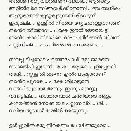
അങ്ങനൊരു വീടുണ്ടെന്ന് അധികം ആർക്കും
അറിയില്ലെന്ന് അവൾക്ക് തോന്നി… ആ അധികം
ആളുകളോട് കൂട്ടുകൂടുന്നത് ശിവേട്ടന്
ഇഷ്ടമല്ല… ഉള്ളിൽ നിറയെ സ്നേഹമുള്ളവനാണ്
തൻെറ ഭർത്താവ്… പക്ഷേ ഈയിടെയായിട്ട്
തൻെറ കാലിനിടയിലെ ദാഹം തീർക്കാൻ ശിവന്
പറ്റുന്നില്ല… ഹം വിരൽ തന്നെ ശരണം…
സ്വപ്ന ടീച്ചറോട് പറഞ്ഞപ്പോൾ ഒരു ജാരനെ
സംഘടിപ്പിച്ചൂടേന്ന്… ഛേ… ആകെ ചൂളിപ്പോയി
താൻ… സ്കൂളിൽ തന്നെ എത്ര മാഷ്മാരാണ്
തൻെറ പുറകേ… പക്ഷേ ശിവേട്ടനെ
വഞ്ചിക്കുവാൻ അന്നും ഇന്നും മനസ്സു
വന്നിട്ടില്ല… നടക്കുമ്പോൾ ചന്തിയുടെ ആട്ടം
കുറയ്ക്കാൻ നോക്കിയിട്ട് പറ്റുന്നില്ല… ശീ…
വലിയ തുടകൾ തമ്മിൽ ഉരയുന്നു…
ഉൾപ്പൂവിൽ ഒരു നീർകണം പൊടിഞ്ഞുവോ…