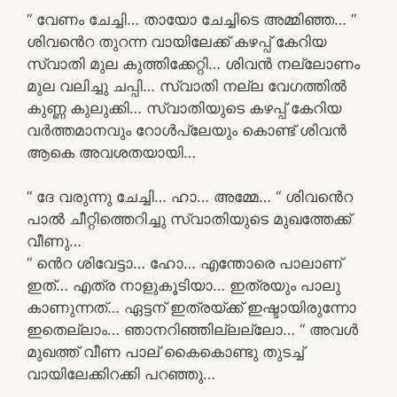
“ വേണം ചേച്ചി… തായോ ചേച്ചിടെ അമ്മിഞ്ഞ… “
ശിവൻെറ തുറന്ന വായിലേക്ക് കഴപ്പ് കേറിയ
സ്വാതി മുല കുത്തിക്കേറ്റി… ശിവൻ നല്ലോണം
മുല വലിച്ചു ചപ്പി… സ്വാതി നല്ല വേഗത്തിൽ
കുണ്ണ കുലുക്കി… സ്വാതിയുടെ കഴപ്പ് കേറിയ
വർത്തമാനവും റോൾപ്ലേയും കൊണ്ട് ശിവൻ
ആകെ അവശതയായി…
“ ദേ വരുന്നു ചേച്ചി… ഹാ… അമ്മേ… “ ശിവൻെറ
പാൽ ചീറ്റിത്തെറിച്ചു സ്വാതിയുടെ മുഖത്തേക്ക്
വീണു…
“ ൻെറ ശിവേട്ടാ… ഹോ… എന്തോരെ പാലാണ്
ഇത്… എത്ര നാളുകൂടിയാ… ഇത്രയും പാലു
കാണുന്നത്… ഏട്ടന് ഇത്രയ്ക്ക് ഇഷ്ടായിരുന്നോ
ഇതെല്ലാം… ഞാനറിഞ്ഞില്ലല്ലോ… “ അവൾ
മുഖത്ത് വീണ പാല് കൈകൊണ്ടു തുടച്ച്
വായിലേക്കിറക്കി പറഞ്ഞു…