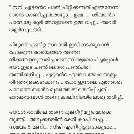
“ ഇനി ഏട്ടൻെറ പാൽ ചീറ്റിക്കണത് എങ്ങനേന്ന്
ഞാൻ കാണിച്ചു തരാട്ടോ… ഉമ്മ… “ ശിവൻെറ
പാലോടു കൂടി അവളവനെ ഉമ്മ വച്ചു… അവർ
തളർന്നുറങ്ങി…
പിറ്റേന്ന് എണീറ്റ സ്വാതി ഇനി നടക്കുവാൻ
പോകുന്ന കാര്യങ്ങൾ തൻെറ
നീക്കങ്ങളനുസരിച്ചാണെന്ന് ആലോചിച്ചപ്പോൾ
അവളുടെ ചുണ്ടിലൊരു പുഞ്ചിരി
തത്തിക്കളിച്ചു… ഏട്ടൻെറ എല്ലാ മോഹങ്ങളും
തീർത്തുകൊടുക്കണം… ഹോ ഇന്നലെ എന്തോരം
പാലാണ് തൻെറ മുഖത്തേക്ക് തെറിപ്പിച്ചത്…
ഓർക്കുമ്പോൾ തന്നെ കാലിനിടയിലൊരു തരിപ്പ്…
അവൾ രാവിലെ തന്നെ എണീറ്റ് മുറ്റമൊക്കെ
തൂത്ത്… അടുക്കളയിൽ കേറി കാപ്പി വച്ചു…
സമയം 6 മണി… സിജി എണീറ്റിട്ടുണ്ടാകുമോ…