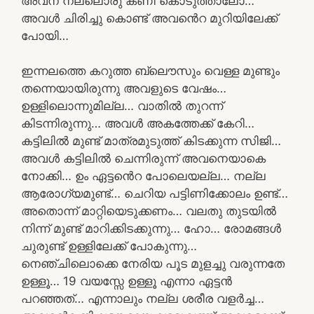
അവന് നല്ലൊരു കണി കൊടുത്താലോ…
അവൾ ചിരിച്ചു കൊണ്ട് അവൻെറ മുറിയിലേക്ക്
പോയി…
ഇന്നലത്തെ കറുത്ത ബ്ലൌസും വെള്ള മുണ്ടും
തന്നെയായിരുന്നു അവളുടെ വേഷം…
ഉള്ളിലൊന്നുമില്ല… വാതിൽ തുറന്ന്
കിടന്നിരുന്നു… അവൾ അകത്തേക്ക് കേറി…
കട്ടിലിൽ മുണ്ട് മാത്രമുടുത്ത് കിടക്കുന്ന സിജി…
അവൾ കട്ടിലിൽ ചെന്നിരുന്ന് അവനെയാകെ
നോക്കി… ഉം ഏട്ടൻെറ പോലെയല്ല… നല്ല
ആരോഗ്യമുണ്ട്… ചെറിയ പട്ടിണിക്കോലം ഉണ്ട്…
അതൊന്ന് മാറ്റിയെടുക്കണം… വലതു തുടയിൽ
നിന്ന് മുണ്ട് മാറിക്കിടക്കുന്നു… ഹോ… രോമങ്ങൾ
ചുരുണ്ട് ഉള്ളിലേക്ക് പോകുന്നു…
നെഞ്ചിലൊക്കെ നേരിയ പൂട മുളച്ചു വരുന്നതേ
ഉള്ളൂ… 19 വയസ്സേ ഉള്ളൂ എന്നാ ഏട്ടൻ
പറഞ്ഞത്… എന്നാലും നല്ല ശരീര വളർച്ച…