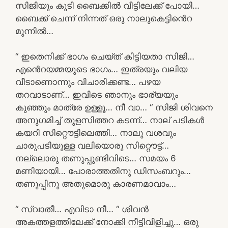
സിജിയും കൂടി ബൈക്കിൽ വീട്ടിലേക്ക് പോയി…
ബൈക്ക് ചെന്ന് നിന്നത് ഒരു നാലുകെട്ടിൻെറ
മുന്നിൽ…
“ ഇതെനിക്ക് ഭാഗം ചെയ്ത് കിട്ടിയതാ സിജി…
എൻെറയമ്മയുടെ ഭാഗം… ഇത്രയും വലിയ
വീടാണൊന്നും വിചാരിക്കണ്ട… പഴയ
തറവാടാണ്… ഇവിടെ ഞാനും ഭാര്യയും
കുഞ്ഞും മാത്രേ ഉള്ളൂ… നീ വാ… “ സിജി ശിവനെ
അനുഗമിച്ച് തുളസിത്തറ കടന്ന്… നാല് പടികൾ
കയറി സിറ്റൌട്ടിലെത്തി… നാലു വശവും
ചാരുപടിയുള്ള വലിയൊരു സിറ്റൌട്ട്…
നല്ലൊരു തണുപ്പുണ്ടിവിടെ… സമയം 6
മണിയായി… പോരാത്തതിനു ഡിസംബറും…
തണുപ്പിനു അതുമൊരു കാരണമാവാം…
“ സ്വാതീ… എവിടാ നീ… “ ശിവൻ
അകത്തളത്തിലേക്ക് നോക്കി നീട്ടിവിളിച്ചു… ഒരു