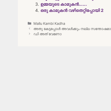
ഉമ്മയുടെ കാമുകൻ…….
ഒരു കാമുകൻ വഴിതെറ്റിപ്പോയി 2
Categories
Mallu Kambi Kadha
Post
അതു കേട്ടപ്പോൾ അവൾക്കും നല്ല സന്തോഷമാ
navigation
ഡി അത് വേണോ