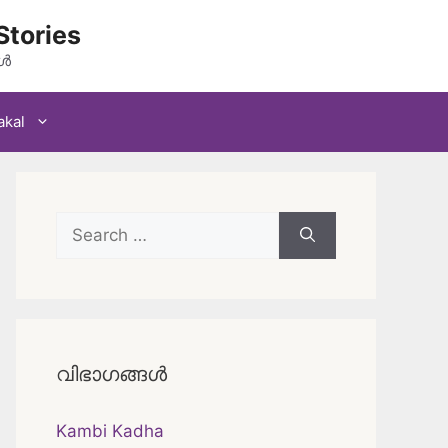
Stories
കൾ
akal
Search
for:
വിഭാഗങ്ങൾ
Kambi Kadha