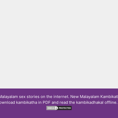
layalam sex stories on the internet. New Malayalam Kambikath
ownload kambikatha in PDF and read the kambikadhakal offline