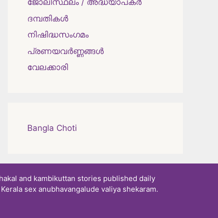
ജോലിസ്ഥലം / അദ്ധ്യാപകർ
ദമ്പതികള്‍
നിഷിദ്ധസംഗമം
പ്രണയവർണ്ണങ്ങൾ
വേലക്കാരി
Bangla Choti
akal and kambikuttan stories published daily
. Kerala sex anubhavangalude valiya shekaram.