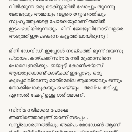
വിൽക്കുന്ന ഒരു ടെക്സ്റ്റയിൽ ഷോപ്പും തുറന്നു .
ജോജുവും അമ്മയും വളരെ സ്നേഹത്തിലും
സുഹൃത്തുക്കളെ പോലെയുമാണ് തമ്മിൽ
ഇടപഴകിയിരുന്നതും . മിനി ജോജുവിനോട് വളരെ
അടുത്ത് ഇഴപഴകുന്ന കൂട്ടത്തിലായിരുന്നു !
മിനി ഡേവിഡ് .ഇപ്പോൾ നാല്പത്തി മൂന്ന് വയസു
പ്രായം .കാഴ്ചക്ക് സിനിമ നടി മുംതാസിനെ
പോലെ ഇരിക്കും. ബ്യൂട്ടി കോൺഷ്യസ്
ആയതുകൊണ്ട് കാഴ്ചക്ക് ഇപ്പോഴും ഒരു
കുഴപ്പമില്ലെന്നു മാത്രമല്ല ആരായാലും ഒന്നും
നോക്കിപോകുകയും ചെയ്യും . അല്പം തടിച്ചു
എന്നാൽ ഷേപ്പ് ഉള്ള ശരീരമാണ് .
സിനിമ നടിമാരെ പോലെ
അണിഞ്ഞൊരുങ്ങിയാണ് നടപ്പും .
വസ്ത്രധാരണത്തിലും അല്പം മോഡേൺ ആണ്
മിനി .സ്ലീവ്‌ലെസ് ബ്ലൗസും ട്രാന്സ്പരെന്റ്