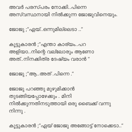
അവർ പരസ്പരം നോക്കി..പിന്നെ
അസ്വസ്ഥനായി നിൽക്കുന്ന ജോജുവിനെയും.
ജോജു ;”ഏയ്..ഒന്നുമില്ലെടാ ..”
കൂട്ടുകാരൻ ;”എന്താ കാര്യം..പറ
അളിയാ..നിന്റെ വല്ലോരും ആണോ
അത്..നിനക്കിത്ര ദേഷ്യം വരാൻ “
ജോജു ;”ആ..അത് .പിന്നെ .”
ജോജു പറഞ്ഞു മുഴുമിക്കാൻ
തുടങ്ങിയപ്പോഴേക്കും . മിനി
നിൽക്കുന്നതിനടുത്തായി ഒരു ബൈക്ക് വന്നു
നിന്നു .
കൂട്ടുകാരൻ ;”ഏയ് ജോജു അങ്ങോട്ട് നോക്കെടാ..”