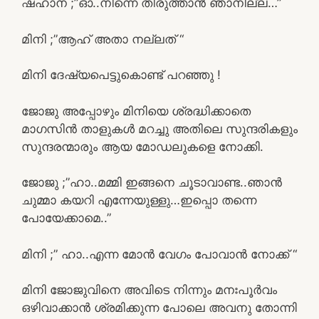
ഷഹാന ;”ഓ..നിന്നെ തിരുത്താൻ ഞാനില്ല…”
മിനി ;”ആഹ് അതാ നല്ലത് “
മിനി ദേഷ്യപെട്ടുകൊണ്ട് പറഞ്ഞു !
ജോജു അപ്പോഴും മിനിയെ ശ്രദ്ധിക്കാതെ
മാഗസിൻ താളുകൾ മറച്ചു അതിലെ സുന്ദരികളും
സുന്ദരന്മാരും ആയ മോഡലുകളെ നോക്കി.
ജോജു ;”ഹാ..മമ്മി ഇങ്ങനെ ചൂടാവാണ്ട..ഞാൻ
ചുമ്മാ കയറി എന്നേയുള്ളു…ഇപ്പൊ തന്നെ
പോയേക്കാമെ..”
മിനി ;” ഹാ..എന്ന മോൻ വേഗം പോവാൻ നോക്ക് “
മിനി ജോജുവിനെ അവിടെ നിന്നും മനഃപൂർവം
ഒഴിവാക്കാൻ ശ്രമിക്കുന്ന പോലെ അവനു തോന്നി