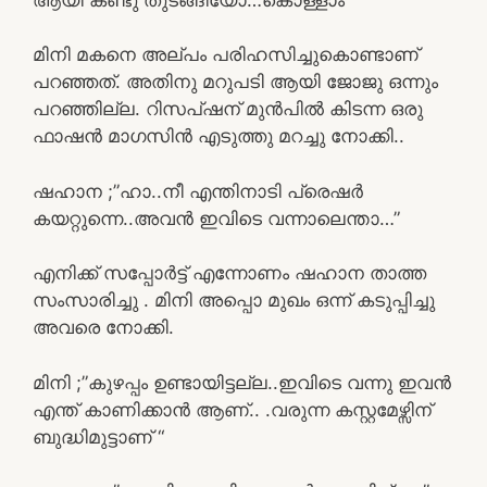
മിനി മകനെ അല്പം പരിഹസിച്ചുകൊണ്ടാണ്
പറഞ്ഞത്. അതിനു മറുപടി ആയി ജോജു ഒന്നും
പറഞ്ഞില്ല. റിസപ്ഷന് മുൻപിൽ കിടന്ന ഒരു
ഫാഷൻ മാഗസിൻ എടുത്തു മറച്ചു നോക്കി..
ഷഹാന ;”ഹാ..നീ എന്തിനാടി പ്രെഷർ
കയറ്റുന്നെ..അവൻ ഇവിടെ വന്നാലെന്താ…”
എനിക്ക് സപ്പോർട്ട് എന്നോണം ഷഹാന താത്ത
സംസാരിച്ചു . മിനി അപ്പൊ മുഖം ഒന്ന് കടുപ്പിച്ചു
അവരെ നോക്കി.
മിനി ;”കുഴപ്പം ഉണ്ടായിട്ടല്ല..ഇവിടെ വന്നു ഇവൻ
എന്ത് കാണിക്കാൻ ആണ്.. .വരുന്ന കസ്റ്റമേഴ്സിന്
ബുദ്ധിമുട്ടാണ് “