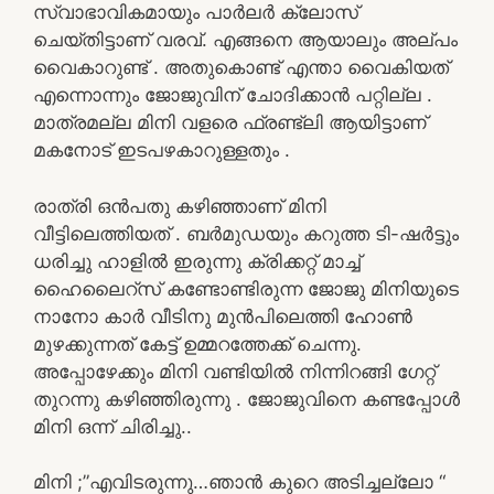
സ്വാഭാവികമായും പാർലർ ക്ലോസ്‌
ചെയ്തിട്ടാണ് വരവ്. എങ്ങനെ ആയാലും അല്പം
വൈകാറുണ്ട് . അതുകൊണ്ട് എന്താ വൈകിയത്
എന്നൊന്നും ജോജുവിന്‌ ചോദിക്കാൻ പറ്റില്ല .
മാത്രമല്ല മിനി വളരെ ഫ്രണ്ട്‌ലി ആയിട്ടാണ്
മകനോട് ഇടപഴകാറുള്ളതും .
രാത്രി ഒൻപതു കഴിഞ്ഞാണ് മിനി
വീട്ടിലെത്തിയത് . ബർമുഡയും കറുത്ത ടി-ഷർട്ടും
ധരിച്ചു ഹാളിൽ ഇരുന്നു ക്രിക്കറ്റ് മാച്ച്
ഹൈലൈറ്സ് കണ്ടോണ്ടിരുന്ന ജോജു മിനിയുടെ
നാനോ കാർ വീടിനു മുൻപിലെത്തി ഹോൺ
മുഴക്കുന്നത് കേട്ട് ഉമ്മറത്തേക്ക് ചെന്നു.
അപ്പോഴേക്കും മിനി വണ്ടിയിൽ നിന്നിറങ്ങി ഗേറ്റ്
തുറന്നു കഴിഞ്ഞിരുന്നു . ജോജുവിനെ കണ്ടപ്പോൾ
മിനി ഒന്ന് ചിരിച്ചു..
മിനി ;”എവിടരുന്നു…ഞാൻ കുറെ അടിച്ചല്ലോ “