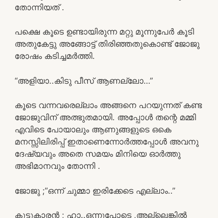
തോന്നിയത് .
പക്ഷെ കൂടെ ഉണ്ടായിരുന്ന മറ്റു മൂന്നുപേർ കൂടി
അതുകേട്ടു അങ്ങോട്ട് തിരിഞ്ഞതുകൊണ്ട് ജോജു
രോഷം കടിച്ചമർത്തി.
“അളിയാ..കിടു പീസ് ആണല്ലോ…”
കൂടെ വന്നവരെല്ലാം അങ്ങനെ പറയുന്നത് കണ്ട
ജോജുവിന്‌ അത്ഭുതമായി. അപ്പോൾ തന്റെ മമ്മി
എവിടെ പോയാലും ആണുങ്ങളുടെ ഒകെ
മനസ്സിലിരിപ്പ് ഇതാണെന്നോർത്തപ്പോൾ അവനു
ദേഷ്യവും അതെ സമയം മിനിയെ ഓർത്തു
അഭിമാനവും തോന്നി .
ജോജു ;”ഒന്ന് ചുമ്മാ ഇരിക്കേടെ എല്ലാം..”
കൂട്ടുകാരൻ ; ഹാ..ഒന്നുപോടെ ,അല്ലെങ്കിൽ