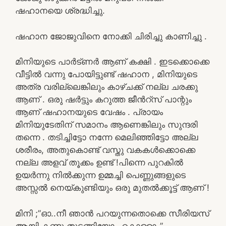
ഷഹാനയെ ശ്രദ്ധിച്ചു.
ഷഹാന ജോജുവിനെ നോക്കി ചിരിച്ചു കാണിച്ചു .
മിനിയുടെ പാർട്ണർ ആണ് കക്ഷി . ഇടക്കൊക്കെ
വീട്ടിൽ വന്നു പോയിട്ടുണ്ട് ഷഹാന , മിനിയുടെ
അത്ര വരില്ലെങ്കിലും കാഴ്ചക്ക് നല്ല ചരക്കു
ആണ് . ഒരു ഷർട്ടും കറുത്ത ജീൻറ്സ് പാന്റും
ആണ് ഷഹാനയുടെ വേഷം . പ്രായം
മിനിയുടേതിന് സമാനം ആണെങ്കിലും സുന്ദരി
തന്നെ . തടിച്ചിട്ടോ നന്നേ മെലിഞ്ഞിട്ടോ അല്ല
ശരീരം, അതുകൊണ്ട് വസ്തു വകകൾക്കൊക്കെ
നല്ല അളവ് തൂക്കം ഉണ്ട് !പിന്നെ പുറകിൽ
ഉയർന്നു നിൽക്കുന്ന ഉമ്മച്ചി പെണ്ണുങ്ങളുടെ
അസ്സൽ നെയ്‌കുണ്ടിയും ഒരു മുതൽക്കൂട്ട് ആണ് !
മിനി ;”ഓ..നീ ഞാൻ പറയുന്നതൊക്കെ സീരിയസ്
ആയി കണ്ടു തുടങ്ങിയോ…കൊള്ളാം”