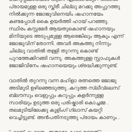
പ്രായമുള്ള ഒരു സ്ത്രീ ചില്ലു മറക്കു അപ്പുറത്തു
നിൽക്കുന്ന ജോജുവിനെയിം ഷഹാനയേം
കണ്ടപ്പോൾ കൈ ഉയർത്തി ഹായ് പറഞ്ഞു.
സ്ഥിരം കസ്റ്റമേർ ആയതുകൊണ്ട് ഷഹാനയും
മിനിയുടെ അടുപ്പമുള്ള ആരെങ്കിലും ആകും എന്ന്
ജോജുവിന്‌ തോന്നി. അവർ അകത്തു നിന്നും
ചില്ലു വാതിൽ തള്ളി തുറന്നു കൊണ്ട്
പുറത്തേക്കിറങ്ങി വന്നു. അകത്തുള്ള സ്റ്റാഫുകൾ
ജോജിവിനേം ഷഹാനയെയും ശ്രദ്ധിക്കുന്നുണ്ട്.
വാതിൽ തുറന്നു വന്ന മഹിളാ രത്നത്തെ ജോജു
അടിമുടി ഉഴിഞ്ഞെടുത്തു .കറുത്ത സ്ലീവ്‌ലെസ്
ബ്ലൗസും വെളുപ്പും കറുപ്പും കളർന്നുള്ള
സാരിയും ഉടുത്ത ഒരു പരിഷ്കാരി കൊച്ചമ്മ .
തലമുടിയിലേക്കു കൂളിംഗ് ഗ്ലാസ് കയറ്റി
വെച്ചിട്ടുണ്ട്. അൻപതിനടുത്തു പ്രായം കാണും .