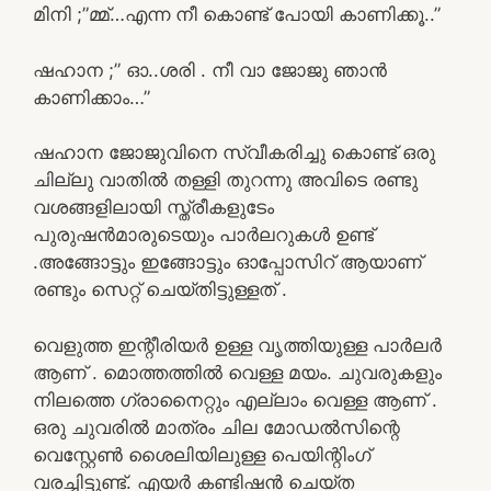
മിനി ;”മ്മ്…എന്ന നീ കൊണ്ട് പോയി കാണിക്കൂ..”
ഷഹാന ;” ഓ..ശരി . നീ വാ ജോജു ഞാൻ
കാണിക്കാം…”
ഷഹാന ജോജുവിനെ സ്വീകരിച്ചു കൊണ്ട് ഒരു
ചില്ലു വാതിൽ തള്ളി തുറന്നു അവിടെ രണ്ടു
വശങ്ങളിലായി സ്ത്രീകളുടേം
പുരുഷൻമാരുടെയും പാർലറുകൾ ഉണ്ട്
.അങ്ങോട്ടും ഇങ്ങോട്ടും ഓപ്പോസിറ് ആയാണ്
രണ്ടും സെറ്റ് ചെയ്തിട്ടുള്ളത് .
വെളുത്ത ഇന്റീരിയർ ഉള്ള വൃത്തിയുള്ള പാർലർ
ആണ് . മൊത്തത്തിൽ വെള്ള മയം. ചുവരുകളും
നിലത്തെ ഗ്രാനൈറ്റും എല്ലാം വെള്ള ആണ് .
ഒരു ചുവരിൽ മാത്രം ചില മോഡൽസിന്റെ
വെസ്റ്റേൺ ശൈലിയിലുള്ള പെയിന്റിംഗ്
വരച്ചിട്ടുണ്ട്. എയർ കണ്ടിഷൻ ചെയ്ത