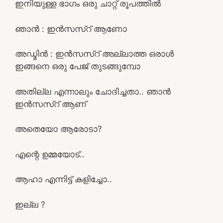
ഇനിയുള്ള ഭാഗം ഒരു ചാറ്റ് രൂപത്തിൽ
ഞാൻ : ഇൻസസ്റ് ആണോ
അഡ്മിൻ : ഇൻസസ്റ് അല്ലാത്ത ഒരാൾ
ഇങ്ങനെ ഒരു പേജ് തുടങ്ങുമ്പോ
അതില്ല എന്നാലും ചോദിച്ചതാ.. ഞാൻ
ഇൻസസ്റ് ആണ്
അതെയോ ആരോടാ?
എന്റെ ഉമ്മയോട്..
ആഹാ എന്നിട്ട് കളിച്ചോ..
ഇല്ല ?