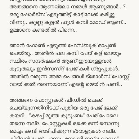
അതങ്ങനെ ആണല്ലോ നമ്മൾ ആണുങ്ങൾ.. ?
ഒരു ഷോർട്സ് എടുത്തിട്ട് കാട്ടിലേക്ക് കമിഴ്ന്നു
വീണു.. കുണ്ണ കുട്ടൻ ഫുൾ കമ്പി മോഡ് ആണ്…
ഉമ്മാനെ കണ്ടതിൽ പിന്നെ..
ഞാൻ ഫോൺ എടുത്ത് ഫേസ്ബുക് ഓപ്പൺ
ചെയ്തു.. അതിൽ പല കമ്പി പേജ് കളിലെയും
സ്ഥിരം സന്ദർഷകൻ ആണ് ഈയുള്ളവൻ
കൂടുതലും ഇൻസസ്റ് പേജ് കൾ ഗ്രൂപ്പുകൾ..
അതിൽ വരുന്ന അമ്മ പെങ്ങൾ ട്രോൾസ് പോസ്റ്റ്‌
വായിക്കൽ തന്നെയാണ് എന്റെ മെയിൻ പണി..
അങ്ങനെ പോസ്റ്റുകൾ ഫീഡിൽ ചെക്ക്
ചെയ്യുന്നതിനിടക്ക് പുതിയ ഒരു പേജിലേക്ക്
കയറി.. “കഴപ്പ് മൂത്ത കുടുംബം” പേര് പോലെ
തന്നെ നല്ല പോസ്റ്റുകൾ ഒക്കെ ഒന്നിനൊന്നു
മെച്ചം കമ്പി അടിപിക്കുന്ന ട്രോളുകൾ നല്ല
കിടിലൻ പേജ്… ഒന്നും നോക്കി ഇല്ല ലൈക്‌