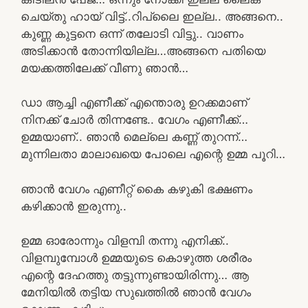
ചെയ്തു ഹായ് വിട്ട്..റിപ്ലൈ ഇല്ല.. അങ്ങനെ..
കുണ്ണ കുട്ടനെ ഒന്ന് തലോടി വിട്ടു.. വാണം
അടിക്കാൻ തോന്നിയില്ല…അങ്ങനെ പതിയെ
മയക്കത്തിലേക്ക് വീണു ഞാൻ…
ഡാ ആച്ചി എണീക്ക് എന്തൊരു ഉറക്കമാണ്
നിനക്ക് ചോർ തിന്നണ്ടേ.. വേഗം എണീക്ക്…
ഉമ്മയാണ്.. ഞാൻ മെല്ലെ കണ്ണ് തുറന്ന്…
മുന്നിലതാ മാലാഖയെ പോലെ എന്റെ ഉമ്മ പൂറി…
ഞാൻ വേഗം എണീറ്റ് കൈ കഴുകി ഭക്ഷണം
കഴിക്കാൻ ഇരുന്നു..
ഉമ്മ ഓരോന്നും വിളമ്പി തന്നു എനിക്ക്..
വിളമ്പുമ്പോൾ ഉമ്മയുടെ കൊഴുത്ത ശരീരം
എന്റെ ദേഹത്തു തട്ടുന്നുണ്ടായിരിന്നു… ആ
മേനിയിൽ തട്ടിയ സുഖത്തിൽ ഞാൻ വേഗം