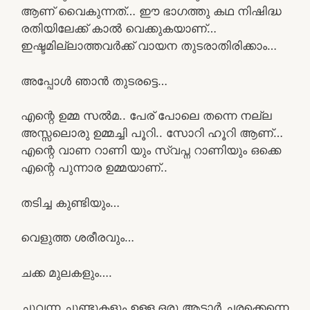
ആണ് വൈകുന്നത്… ഈ ഭാഗത്തു കഥ നിഷിദ്ധ
രതിയിലേക്ക് കാൽ വെക്കുകയാണ്…
ഇഷ്ടമില്ലാത്തവർക്ക് വായന തുടരാതിരിക്കാം…
അപ്പോൾ ഞാൻ തുടരട്ടെ…
എന്റെ ഉമ്മ സൽമ.. പേര് പോലെ തന്നെ നല്ല
അസ്സലൊരു ഉമ്മച്ചി പൂറി.. സോറി ഹൂറി ആണ്…
എന്റെ വാണ റാണി യും സ്വപ്ന റാണിയും ഒക്കെ
എന്റെ പുന്നാര ഉമ്മയാണ്..
തടിച്ച കുണ്ടിയും…
വെളുത്ത ശരീരവും…
ചക്ക മുലകളും….
ചുവന്ന ചുണ്ടുകളും ഉള്ള ഒരു ആടാർ ചരക്കെന്നെ