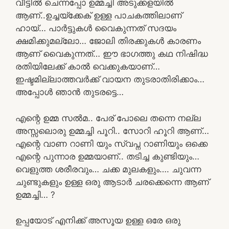
വീട്ടിൽ ചെന്നപ്പോ ഉമ്മച്ചി അടുക്കളയിൽ
ആണ്..ഉച്ചയ്ക്കേക് ഉള്ള പാചകത്തിലാണ്
ഹായ്… പാർട്ടുകൾ വൈകുന്നത് സദയം
ക്ഷമിക്കുമല്ലോ… ജോലി തിരക്കുകൾ കാരണം
ആണ് വൈകുന്നത്… ഈ ഭാഗത്തു കഥ നിഷിദ്ധ
രതിയിലേക്ക് കാൽ വെക്കുകയാണ്…
ഇഷ്ടമില്ലാത്തവർക്ക് വായന തുടരാതിരിക്കാം…
അപ്പോൾ ഞാൻ തുടരട്ടെ…
എന്റെ ഉമ്മ സൽമ.. പേര് പോലെ തന്നെ നല്ല
അസ്സലൊരു ഉമ്മച്ചി പൂറി.. സോറി ഹൂറി ആണ്…
എന്റെ വാണ റാണി യും സ്വപ്ന റാണിയും ഒക്കെ
എന്റെ പുന്നാര ഉമ്മയാണ്.. തടിച്ച കുണ്ടിയും…
വെളുത്ത ശരീരവും… ചക്ക മുലകളും…. ചുവന്ന
ചുണ്ടുകളും ഉള്ള ഒരു ആടാർ ചരക്കെന്നെ ആണ്
ഉമ്മച്ചി… ?
ഉപ്പയോട് എനിക്ക് അസൂയ ഉള്ള ഒരേ ഒരു