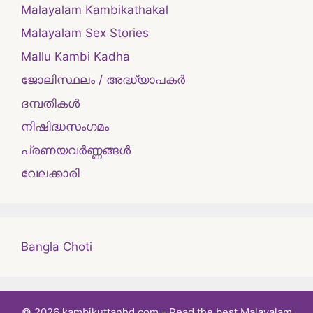
Malayalam Kambikathakal
Malayalam Sex Stories
Mallu Kambi Kadha
ജോലിസ്ഥലം / അദ്ധ്യാപകർ
ദമ്പതികള്‍
നിഷിദ്ധസംഗമം
പ്രണയവർണ്ണങ്ങൾ
വേലക്കാരി
Bangla Choti
© 2026 kambikuttanhd.com - Read the best Malayalam