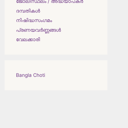
ജോലിസ്ഥലം / അദ്ധ്യാപകർ
ദമ്പതികള്‍
നിഷിദ്ധസംഗമം
പ്രണയവർണ്ണങ്ങൾ
വേലക്കാരി
Bangla Choti