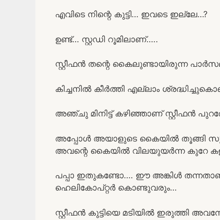
എവിടെ നിന്റെ കുട്ടി… ഇവടെ ഇല്ലേ…?
ഉണ്ട്… സ്റ്റഡി റൂമിലാണ്…..
സ്റ്റീഫൻ തന്റെ കൈലുണ്ടായിരുന്ന പാർസലുമ
കിച്ചനിൽ കീർത്തി എല്ലാം ശ്രദ്ധിച്ചുകൊണ
അഞ്ചു മിനിട്ട് കഴിഞ്ഞാണ് സ്റ്റീഫൻ പുറത്
അപ്പോൾ അയാളുടെ കൈയിൽ തൂങ്ങി സുമേഷ
അവന്റെ കൈയിൽ വിലയുയർന്ന കുറേ കളി പ
പപ്പാ ഇതുകണ്ടോ…. ഈ അങ്കിൾ തന്നതാണ
ഹെലികോപ്റ്റർ കൊണ്ടുവരും…
സ്റ്റീഫൻ കുട്ടിയെ മടിയിൽ ഇരുത്തി അവ