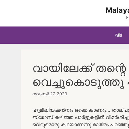
Skip
Malaya
to
content
F
വീട്
വായിലേക്ക് തന്റെ
വെച്ചുകൊടുത്തു 
നവംബർ 27, 2023
ഹുമിലിയഷൻനും ഒക്കെ കാണും… താല്പര്
ബ്രോസ് കഴിഞ്ഞ പാർട്ടുകളിൽ വിമർശിച്ച
വെറുമൊരു കഥയാണന്നു മാത്രം പറഞ്ഞു