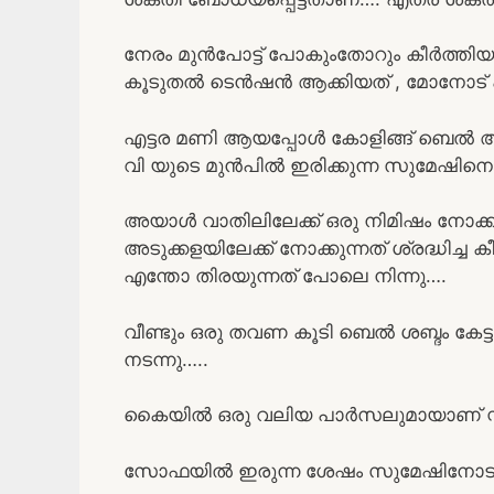
നേരം മുൻപോട്ട് പോകുംതോറും കീർത്തി
കൂടുതൽ ടെൻഷൻ ആക്കിയത് , മോനോട് എ
എട്ടര മണി ആയപ്പോൾ കോളിങ്ങ് ബെൽ അടി
വി യുടെ മുൻപിൽ ഇരിക്കുന്ന സുമേഷിനെ
അയാൾ വാതിലിലേക്ക് ഒരു നിമിഷം നോക്കിയി
അടുക്കളയിലേക്ക് നോക്കുന്നത് ശ്രദ്ധിച്ച
എന്തോ തിരയുന്നത് പോലെ നിന്നു….
വീണ്ടും ഒരു തവണ കൂടി ബെൽ ശബ്ദം കേട
നടന്നു…..
കൈയിൽ ഒരു വലിയ പാർസലുമായാണ് സ്റ്
സോഫയിൽ ഇരുന്ന ശേഷം സുമേഷിനോടാ