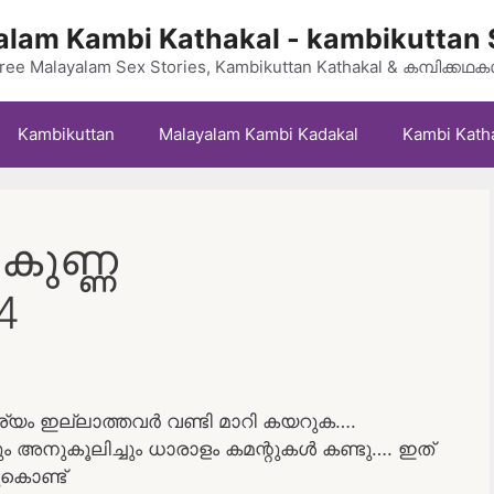
lam Kambi Kathakal - kambikuttan 
ree Malayalam Sex Stories, Kambikuttan Kathakal & കമ്പിക്കഥ
Kambikuttan
Malayalam Kambi Kadakal
Kambi Kath
 കുണ്ണ
4
യം ഇല്ലാത്തവർ വണ്ടി മാറി കയറുക….
ും അനുകൂലിച്ചും ധാരാളം കമന്റുകൾ കണ്ടു…. ഇത്
കൊണ്ട്