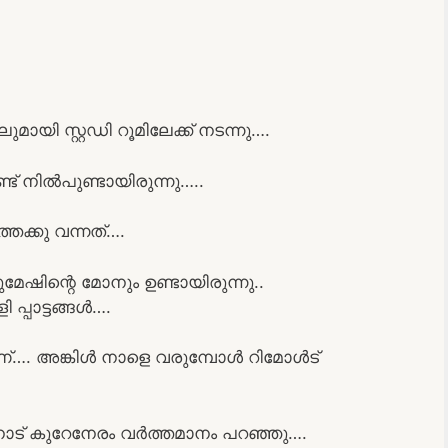
ായി സ്റ്റഡി റൂമിലേക്ക് നടന്നു….
്ട് നിൽപുണ്ടായിരുന്നു…..
തേക്കു വന്നത്….
ിന്റെ മോനും ഉണ്ടായിരുന്നു..
്പാട്ടങ്ങൾ….
്…. അങ്കിൾ നാളെ വരുമ്പോൾ റിമോൾട്
നോട് കുറേനേരം വർത്തമാനം പറഞ്ഞു….