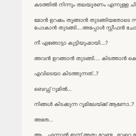
കടത്തിൽ നിന്നും തലയൂരണം എന്നുള്ള ചി
മോൻ ഉറക്കം തൂങ്ങാൻ തുടങ്ങിയതോടെ സുമേ
പോകാൻ തുടങ്ങി….അപ്പോൾ സ്റ്റീഫൻ ചോദ
നീ എങ്ങോട്ടാ കുട്ടിയുംമായി….?
അവൻ ഉറങ്ങാൻ തുടങ്ങി…. കിടത്താൻ 
എവിടെയാ കിടത്തുന്നത്…?
ബെഡ്ഡ് റൂമിൽ…
നിങ്ങൾ കിടക്കുന്ന റൂമിലേയ്ക്ക് ആണോ..?
അതേ…
ആ… എന്നാൽ ഇന്ന് അതു വേണ്ട…വേറെ മ