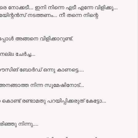
േരെ നോക്കടീ… ഇനി നിന്നെ എടീ എന്നേ വിളിക്കൂ…
മെയിന്റൻസ് നടത്തണം… നീ തന്നെ നിന്റെ
്പോൾ അങ്ങനെ വിളിക്കാറുണ്ട്.
ല്ല ചേർച്ച…
െ ഹൗസിങ് ബോർഡ് ഒന്നു കാണട്ടെ….
ും അനങ്ങാത്ത നിന്ന സുമേഷിനോട്…
ൊണ്ട് രണ്ടാമതു പറയിപ്പിക്കരുത് കേട്ടോ…
ിഞ്ഞു നിന്നു….