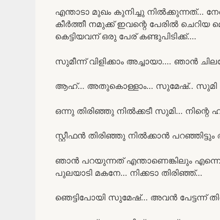
എന്താടാ മുഖം കുനിച്ചു നിൽക്കുന്നത്… ന
കീർത്തീ നമുക്ക് ഇവന്റെ പേരിൽ ചെറിയ 
കെട്ടിയവന് ഒരു പേര് കണ്ടുപിടിക്ക്….
സുമീന്ന് വിളിക്കാം അച്ചായാ…. ഞാൻ ചിലപ
ആഹ്… അതുകൊള്ളാം… സുമേഷ്.. സുമി ന
ഒന്നു തിരിഞ്ഞു നിൽക്കടീ സുമി… നിന്റ
സ്റ്റീഫൻ തിരിഞ്ഞു നിൽക്കാൻ പറഞ്ഞിട്ട
ഞാൻ പറയുന്നത് എന്താണെങ്കിലും എന്നെ ക
പുലയാടി മകനേ… നിക്കടാ തിരിഞ്ഞ്…
ഞെട്ടിപോയി സുമേഷ്… അവൻ പേട്ടന്ന് തിര