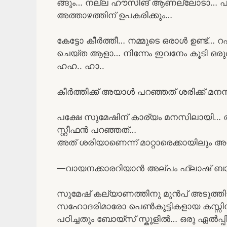
ങ്ങും… നല്ല ഹൗസിങ് ആണല്ലോടാ… പൂട
അത്താഴത്തിന് ഉപകരിക്കും…
കേട്ടോ കീർത്തീ… നമ്മുടെ ഒരാൾ ഉണ്ട്… റ
ചെയ്ത ആളാ… നിന്നേം ഇവനേം കൂടി ഒരുമിച
ഹഹ.. ഹാ..
കീർത്തിക്ക് അയാൾ പറഞ്ഞത് ശരിക്ക് മനസ
പക്ഷേ സുമേഷിന് കാര്യം മനസിലായി… 
സ്റ്റീഫൻ പറഞ്ഞത്…
അത് ശരിയാണെന്ന് മാറ്റാരെക്കായിലും അ
—വായനക്കാരറിയാൻ അല്പം ഫ്ലാഷ് ബാക
സുമേഷ് കല്യാണത്തിനു മുൻപ് അടുത്തിടപ
സഹോദരിമാരോ പെൺകുട്ടികളായ കസ്സിൻസ
പഠിച്ചതും ബോയ്സ് സ്കൂളിൽ… ഒരു ഏൽപ്പി 