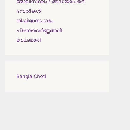
ജോലിസ്ഥലം / അദ്ധ്യാപകർ
ദമ്പതികള്‍
നിഷിദ്ധസംഗമം
പ്രണയവർണ്ണങ്ങൾ
വേലക്കാരി
Bangla Choti