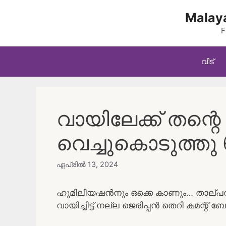
Skip
Malaya
to
content
F
വീട്
വായിലേക്ക് തന്റെ
വെച്ചുകൊടുത്തു 
ഏപ്രിൽ 13, 2024
ഹുമിലിയഷൻനും ഒക്കെ കാണും… താല്പര്
വായിച്ചിട്ട് നല്ല ജെരിപ്പൻ തെറി കമന്