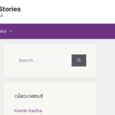
Stories
കൾ
akal
Search
for:
വിഭാഗങ്ങൾ
Kambi Kadha