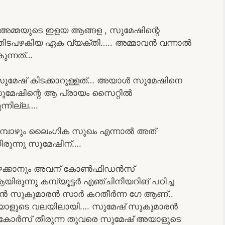
 അമ്മയുടെ ഇളയ ആങ്ങള , സുമേഷിന്റെ
തിടപഴകിയ ഏക വ്യക്തി….. അമ്മാവൻ വന്നാൽ
ുന്നത്…
സുമേഷ് കിടക്കാറുള്ളത്… അയാൾ സുമേഷിനെ
ുമേഷിന്റെ ആ പ്രായം സൈറ്റിൽ
ുന്നില്ല….
്പോഴും ലൈംഗിക സുഖം എന്നാൽ അത്
ിരുന്നു സുമേഷിന്….
ടപഴക്കാനും അവന് കോൺഫിഡൻസ്
രുന്നു കമ്പ്യൂട്ടർ എഞ്ചിനീയറിങ് പഠിച്ച
ൻ സുകുമാരൻ സാർ കറതീർന്ന ഗേ ആണ്..
യാളുടെ വലയിലായി…. സുമേഷ് സുകുമാരൻ
….കോർസ് തീരുന്ന തുവരെ സുമേഷ് അയാളുടെ