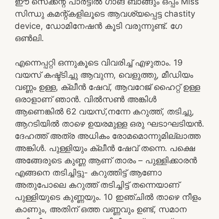
ഈ സെക്കന്റ്‌ പാർട്ടിൽ ഗാങ് ബാങ്ങും ഒപ്പം Miss
സിന്ധു കമന്റ്‌കളിലൂടെ ആവശ്യപ്പെട്ട chastity
device, ഡോമിനേഷൻ കൂടി വരുന്നുണ്ട്. ഗേ
ഒൺലി.
എന്നെപ്പറ്റി ഒന്നുകൂടെ വിവരിച്ച് എഴുതാം. 19
വയസ് കഷ്ട്ടിച്ചു ആവുന്ന, വെളുത്തു, മീഡിയം
വണ്ണം ഉള്ള, ക്ലീൻ ഷേവ്, ആവറേജ് ഹൈറ്റ് ഉള്ള
ഒരാളാണ് ഞാൻ. വിൽ‌സൺ അങ്കിൾ
ആണെങ്കിൽ 62 വയസ്,നന്നേ കറുത്ത്, തടിച്ചു,
ആറടിയിൽ താഴെ ഉയരമുള്ള ഒരു ഘടാഘടിയൻ.
ദേഹത്ത് അത്ര അധികം രോമമൊന്നുമില്ലാത്ത
അങ്കിൾ. പുള്ളിയും ക്ലീൻ ഷേവ് തന്നെ. പക്ഷെ
അങ്ങേരുടെ കുണ്ണ ആണ് താരം – പുള്ളിക്കാരൻ
എങ്ങനെ തടിച്ചിട്ടു- കറുത്തിട്ട് ആണോ
അതുപോലെ കറുത്ത് തടിച്ചിട്ട് തന്നെയാണ്
പുള്ളിയുടെ കുണ്ണയും. 10 ഇഞ്ചിൽ താഴെ നീളം
കാണും, അതിന് ഒത്ത വണ്ണവും ഉണ്ട്, സമാന