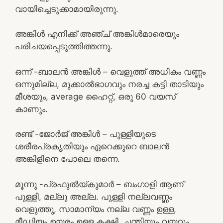
വായിച്ചെടുക്കാമായിരുന്നു.
അങ്കിൾ എനിക്ക് അഞ്ച് അങ്കിൾമാരെയും
പരിചയപ്പെടുത്തിത്തന്നു.
ഒന്ന് -ബാലൻ അങ്കിൾ – വെളുത്ത് അധികം വണ്ണം
ഒന്നുമില്ല, മുക്കാൽഭാഗവും നരച്ച കട്ടി താടിയും
മീശയും, average ഹൈറ്റ്, ഒരു 60 വയസ്
കാണും.
രണ്ട് -ജോർജ് അങ്കിൾ – പുള്ളിയുടെ
ശരീരപ്രകൃതിയും ഏറെക്കുറെ ബാലൻ
അങ്കിളിനെ പോലെ തന്നെ.
മൂന്നു -പ്രഫുൽയ്കുമാർ – ബംഗാളി ആണ്
പുള്ളി, മല്ലു അല്ല. പുള്ളി നല്ലവണ്ണം
വെളുത്തു, സാമാന്യം നല്ല വണ്ണം ഉള്ള,
മീഡിയം ഉയരം ഉള്ള കക്ഷി. ചന്തിയും വയറും