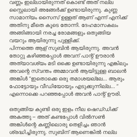
വണ്ണം ഇല്ലായിരുന്നത് കൊണ്ട് അത് നല്ല
സ്റ്റൈലായി അങ്ങേർക്ക് ഉണ്ടായിരുന്നു. കുണ്ണ
സാമാന്യം സൈസ് ഉള്ളത് ആണ് എന്ന് എനിക്ക്
അതിനു മീതെ കൂടെ തോന്നി. ദേഹമാസകലം
അങ്ങിങ്ങായി നരച്ച രോമങ്ങളും ഒതുങ്ങിയ
വയറും ആയിരുന്നു പുള്ളിക്ക്.
പിന്നത്തെ ആള് സുബിൻ ആയിരുന്നു. അവൻ
തോറ്റു കഴിഞ്ഞപ്പോൾ അവന് പാന്റ് ഊരാൻ
അത്യാവശ്യം മടി ഒക്കെ ഉണ്ടായിരുന്നു എങ്കിലും
അവന്റെ സ്വന്തം അമ്മാവൻ ആയിട്ടുള്ള ബാലൻ
അങ്കിൾ ”ഇതൊക്കെ ഒരു തമാശയല്ലേ… ആരും
ഫോട്ടോയും വീഡിയോയും എടുക്കുന്നില്ല… ”
എന്നൊക്കെ പറഞ്ഞപ്പോൾ അവൻ പാന്റ് ഊരി.
ഒതുങ്ങിയ കുണ്ടി ഒരു ഇളം നീല ഷെഡ്‌ഡിക്ക്
അകത്തു – അത് കണ്ടപ്പോൾ വിൽസൺ
അങ്കിൾന്റെ കണ്ണിലൊരു തെളിച്ചം ഞാൻ
ശ്രദ്ധിച്ചിരുന്നു. സുബിന് ആണെങ്കിൽ നല്ല