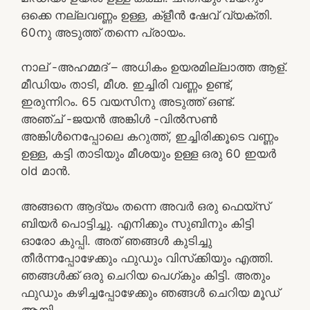
ഒക്കെ നല്ലവണ്ണം ഉള്ള, ക്‌ളീൻ ഷേവ് വ്യക്തി.
60നു അടുത്ത് തന്നെ പ്രായം.
നാല് -അഹമ്മദ് – അധികം ഉയരമില്ലാത്ത ആള്.
മീഡിയം താടി, മീശ. ഇച്ചിരി വണ്ണം ഉണ്ട്,
ഇരുന്നിറം. 65 വയസിനു അടുത്ത് ഒണ്ട്.
അഞ്ച് -ജയൻ അങ്കിൾ -വിൽ‌സൺ
അങ്കിൾനെപ്പോലെ കറുത്ത്, ഇച്ചിരിക്കൂടെ വണ്ണം
ഉള്ള, കട്ടി താടിയും മീശയും ഉള്ള ഒരു 60 ഇയർ
old മാൻ.
അങ്ങനെ ആദ്യം തന്നെ അവർ ഒരു ഫെയ്സ്
ബിയർ പൊട്ടിച്ചു. എനിക്കും സുബിനും കിട്ടി
ഓരോ കുപ്പി. അത് ഞങ്ങൾ കുടിച്ചു
തീർന്നപ്പോഴേക്കും ഫുഡും വിസ്‌ക്കിയും എത്തി.
ഞങ്ങൾക്ക് ഒരു ചെറിയ പെഗ്കും കിട്ടി. അതും
ഫുഡും കഴിച്ചപ്പോഴേക്കും ഞങ്ങൾ ചെറിയ മൂഡ്
ആയി.