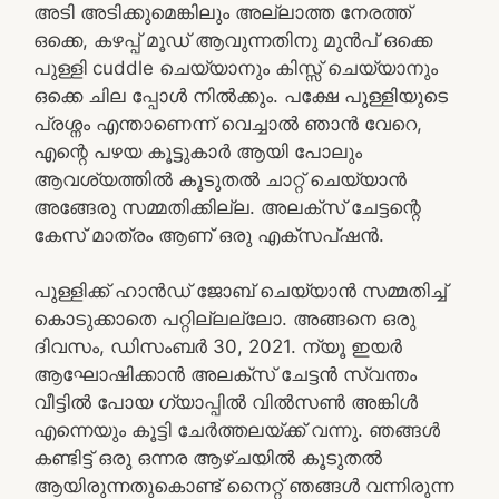
അടി അടിക്കുമെങ്കിലും അല്ലാത്ത നേരത്ത്
ഒക്കെ, കഴപ്പ് മൂഡ് ആവുന്നതിനു മുൻപ് ഒക്കെ
പുള്ളി cuddle ചെയ്യാനും കിസ്സ് ചെയ്യാനും
ഒക്കെ ചില പ്പോൾ നിൽക്കും. പക്ഷേ പുള്ളിയുടെ
പ്രശ്നം എന്താണെന്ന് വെച്ചാൽ ഞാൻ വേറെ,
എന്റെ പഴയ കൂട്ടുകാർ ആയി പോലും
ആവശ്യത്തിൽ കൂടുതൽ ചാറ്റ് ചെയ്യാൻ
അങ്ങേരു സമ്മതിക്കില്ല. അലക്സ്‌ ചേട്ടന്റെ
കേസ് മാത്രം ആണ് ഒരു എക്സപ്ഷൻ.
പുള്ളിക്ക് ഹാൻഡ് ജോബ് ചെയ്യാൻ സമ്മതിച്ച്
കൊടുക്കാതെ പറ്റില്ലല്ലോ. അങ്ങനെ ഒരു
ദിവസം, ഡിസംബർ 30, 2021. ന്യൂ ഇയർ
ആഘോഷിക്കാൻ അലക്സ് ചേട്ടൻ സ്വന്തം
വീട്ടിൽ പോയ ഗ്യാപ്പിൽ വിൽസൺ അങ്കിൾ
എന്നെയും കൂട്ടി ചേർത്തലയ്ക്ക് വന്നു. ഞങ്ങൾ
കണ്ടിട്ട് ഒരു ഒന്നര ആഴ്ചയിൽ കൂടുതൽ
ആയിരുന്നതുകൊണ്ട് നൈറ്റ് ഞങ്ങൾ വന്നിരുന്ന