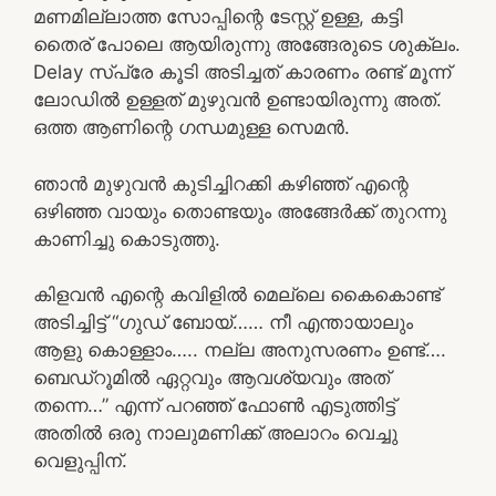
മണമില്ലാത്ത സോപ്പിന്റെ ടേസ്റ്റ് ഉള്ള, കട്ടി
തൈര് പോലെ ആയിരുന്നു അങ്ങേരുടെ ശുക്ലം.
Delay സ്പ്രേ കൂടി അടിച്ചത് കാരണം രണ്ട് മൂന്ന്
ലോഡിൽ ഉള്ളത് മുഴുവൻ ഉണ്ടായിരുന്നു അത്.
ഒത്ത ആണിന്റെ ഗന്ധമുള്ള സെമൻ.
ഞാൻ മുഴുവൻ കുടിച്ചിറക്കി കഴിഞ്ഞ് എന്റെ
ഒഴിഞ്ഞ വായും തൊണ്ടയും അങ്ങേർക്ക് തുറന്നു
കാണിച്ചു കൊടുത്തു.
കിളവൻ എന്റെ കവിളിൽ മെല്ലെ കൈകൊണ്ട്
അടിച്ചിട്ട് “ഗുഡ് ബോയ്…… നീ എന്തായാലും
ആളു കൊള്ളാം….. നല്ല അനുസരണം ഉണ്ട്….
ബെഡ്‌റൂമിൽ ഏറ്റവും ആവശ്യവും അത്
തന്നെ…” എന്ന് പറഞ്ഞ് ഫോൺ എടുത്തിട്ട്
അതിൽ ഒരു നാലുമണിക്ക് അലാറം വെച്ചു
വെളുപ്പിന്.