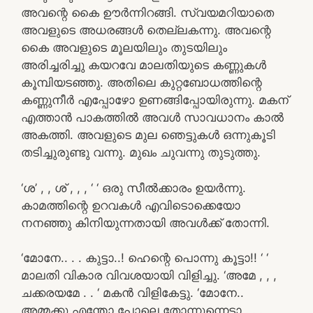
അവന്റെ കൈ ഊർന്നിറങ്ങി. സ്വയമറിയാതെ
അവളുടെ അധരങ്ങൾ തെല്ലകന്നു. അവന്റെ
കൈ അവളുടെ മൂലയിലും തുടയിലും
അരിച്ചരിച്ചു കയറവേ മാലതിയുടെ കണ്ണുകൾ
കൂമ്പിയടഞ്ഞു. അതിലെ കുറ്റബോധത്തിന്റെ
കണ്ണുനീർ എപ്പോഴോ ഉണങ്ങിപ്പോയിരുന്നു. മകന്
എത്താൻ പാകത്തിൽ അവൾ സാവധാനം കാൽ
അകത്തി. അവളുടെ മുല ഞെട്ടുകൾ ഒന്നുകൂടി
തടിച്ചുരുണ്ടു വന്നു. മുഖം ചുവന്നു തുടുത്തു.
‘ശ’ , , ശ് , , , ‘ ‘ ഒരു സീൽക്കാരം ഉയർന്നു.
കാമത്തിന്റെ ഉറവകൾ എവിടൊക്കെയോ
നനഞ്ഞു കിനിയുന്നതായി അവൾക്ക് തോന്നി.
‘മോനേ.. . . കുട്ടാ..! ഹെന്റെ പൊന്നു കൂട്ടാ!! ‘ ‘
മാലതി വികാര വിവശയായി വിളിച്ചു. ‘അമേ , , ,
ചക്കരയമേ . . ‘ മകൻ വിളികേട്ടു. ‘മോനേ..
അമ്മക്കു എന്തോ പോലെ തോന്നുന്നെടാ . . .