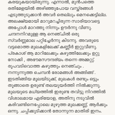
കരയുകയായിരുന്നു. എന്നാൽ, മുൻപത്തെ
രതിമേളയിൽ അഴിഞ്ഞുപോയ വസ്ത്രങ്ങൾ
എടുത്തുടുക്കാൻ അവർ തെല്ലും മെനക്കെട്ടില്ല.
അലക്ഷ്യമായി മാറുമറച്ചിരുന്ന സാരിയാവട്ടെ
അപ്പോൾ മാറത്തു നിന്നും ഊർന്നു വീണു.
ചന്ദനനിറമുള്ള ആ നെഞ്ചിൽ ഒരു
സ്വർണ്ണമാല പറ്റിച്ചേർന്നു കിടന്നു. അവരുടെ
വട്ടമൊത്ത മുലകളിലേക്ക് കണ്ണീർ ഇറ്റുവീണു.
പ്രകാശ് ആ മാറിലേക്കും കഴുത്തിലേക്കും ഉറ്റു
നോക്കി , അഭൗമസൗന്ദര്യം തന്നെ അമ്മറ്റു്.
രൂപവടിവൊത്ത കഴുത്തും നെഞ്ചും .
നന്നുന്നുത്ത ചെമ്പൻ രോമങ്ങൾ അങ്ങിങ്ങ് .
ഇടതിങ്ങിയ മൂലയിടുക്ക്, മുലകൾ രണ്ടും ഒട്ടും
തൂങ്ങാതെ ഉരുണ്ട് തലയുയർത്തി നിൽക്കുന്നു.
മുലയുടെ മധ്യത്തിൽ ഇരുണ്ട തവിട്ടു നിറത്തിൽ
വിശാലമായ ഏരിയോള, അതിനു നടുവിൽ
കരിവണ്ടിനെപ്പോലെ മുഴുത്ത മുലക്കണ്ണ്, ആർക്കും
ഒന്നു. ചപ്പിക്കുടിക്കാൻ തോന്നുന്ന മാതിരി ഇനം.