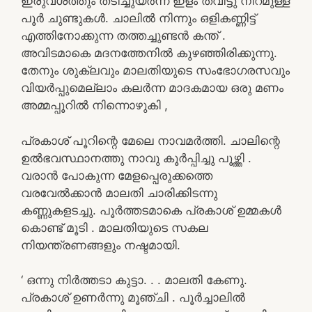
ഇരുവശത്തും തടിച്ചുയർന്ന ഇളം തവിട്ടു നിറമുള്ള
പൂർ ചുണ്ടുകൾ. ചാലിൽ നിന്നും ഒളികണ്ണിട്ട്
എത്തിനോക്കുന്ന തത്തച്ചുണ്ടൻ കന്ത് .
അവിടമാകെ മദനത്തേനിൽ കുഴഞ്ഞിരിക്കുന്നു.
തേനും ശുക്ലവും മാലതിയുടെ സംഭോഗരസവും
വിയർപ്പുമെല്ലാം കലർന്ന മാദകമായ ഒരു മണം
അമ്മപ്പൂറിൽ നിന്നൊഴുകി ,
പ്രകാശ് പൂറിന്റെ മേലെ നാവമർത്തി. ചാലിന്റെ
ഉൽഭവസ്ഥാനത്തു നാവു കൂർപ്പിച്ചു പൂഴ്ത്തി .
വരാൻ പോകുന്ന മേളപ്പെരുക്കത്തെ
വരവേൽക്കാൻ മാലതി ചാരിക്കിടന്നു
കണ്ണുകളടച്ചു. പൂർത്തടമാകെ പ്രകാശ് ഉമ്മകൾ
കൊണ്ട് മൂടി . മാലതിയുടെ സകല
നിയന്ത്രണങ്ങളും നഷ്ടമായി.
‘ ഒന്നു നിർത്തടാ കുട്ടാ. . . മാലതി കേണു.
പ്രകാശ് ഉണർന്നു മൂഞ്ചി . പൂർച്ചാലിൽ