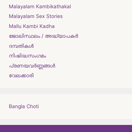
Malayalam Kambikathakal
Malayalam Sex Stories
Mallu Kambi Kadha
ജോലിസ്ഥലം / അദ്ധ്യാപകർ
ദമ്പതികള്‍
നിഷിദ്ധസംഗമം
പ്രണയവർണ്ണങ്ങൾ
വേലക്കാരി
Bangla Choti