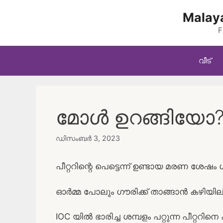
Skip
Malaya
to
content
F
വീട്
മോൾ ഉറങ്ങിയോ?
ഡിസംബർ 3, 2023
പീറ്ററിന്റെ പെട്ടെന്ന് ഉണ്ടായ മരണ ശേഷം ഗൗര
ഓര്‍മ്മ പോലും ഗൗരിക്ക് താങ്ങാന്‍ കഴിയില
IOC യില്‍ ഭാരിച്ച ശമ്പളം പറ്റുന്ന പീറ്ററ