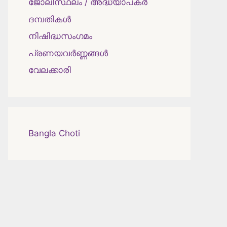
ജോലിസ്ഥലം / അദ്ധ്യാപകർ
ദമ്പതികള്‍
നിഷിദ്ധസംഗമം
പ്രണയവർണ്ണങ്ങൾ
വേലക്കാരി
Bangla Choti