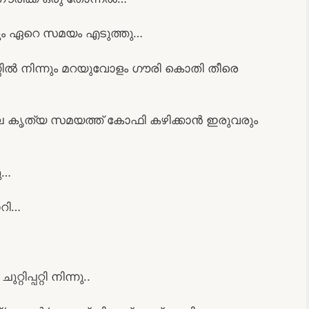
തിലും ഏറെ സമയം എടുത്തു…
്ണില്‍ നിന്നും മറയുവോളം ഗൗരി കൊതി തീരെ
കൃത്യ സമയത്ത് കോഫി കഴിക്കാന്‍ ഇരുവരും
ു…
ാറി…
റിപ്പറ്റി നിന്നു..