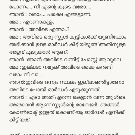
പോണം… നീ എന്റെ കൂടെ വരോ….
ഞാൻ : വരാം… പക്ഷെ എങ്ങട്ടാണ്.
മേമ : എറണാകുളം
ഞാൻ : അവിടെ എന്താ..?
മേമ : അവിടെ ഒരു സ്കൂൾ കുട്ടികൾക്ക് യൂണിഫോം
അടിക്കാൻ ഉള്ള ഓർഡർ കിട്ടിയിട്ടുണ്ട് അതിനുള്ള
അളവ് എടുക്കാൻ ആണ്.
ഞാൻ :ഞാൻ അവിടെ വന്നിട്ട് പോസ്റ്റ്‌ ആവൂലെ
മേമ :ഇല്ലടാ നമുക്ക് അവിടെ ഒക്കെ കറങ്ങി
വരാം നീ വാ….
ഞാൻ:ഇവിടെ ഒന്നും സ്ഥലം ഇല്ലാഞ്ഞിട്ടാണോ
അവിടെ പോയി ഓർഡർ എടുക്കുന്നത്.
ഞാൻ : എടാ അത് എന്നെ കെട്ടാൻ വന്ന ആൾടെ
അമ്മാവൻ ആണ് സ്കൂൾന്റെ മാനേജർ. ഞങ്ങൾ
കോൺടാക്ട് ഉള്ളത് കൊണ്ട് ആ ഓർഡർ എനിക്ക്
കിട്ടിയത്.
ഇത് പറയുമ്പോൾ മേമയുടെ കണ്ണ് ചെറുതായി