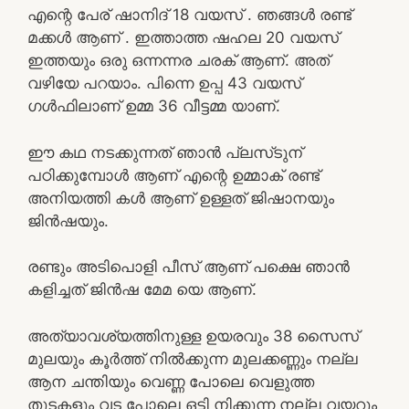
എന്റെ പേര് ഷാനിദ് 18 വയസ് . ഞങ്ങൾ രണ്ട്
മക്കൾ ആണ് . ഇത്താത്ത ഷഹല 20 വയസ്
ഇത്തയും ഒരു ഒന്നന്നര ചരക് ആണ്. അത്
വഴിയേ പറയാം. പിന്നെ ഉപ്പ 43 വയസ്
ഗൾഫിലാണ് ഉമ്മ 36 വീട്ടമ്മ യാണ്.
ഈ കഥ നടക്കുന്നത് ഞാൻ പ്ലസ്‌ടുന്
പഠിക്കുമ്പോൾ ആണ് എന്റെ ഉമ്മാക് രണ്ട്
അനിയത്തി കൾ ആണ് ഉള്ളത് ജിഷാനയും
ജിൻഷയും.
രണ്ടും അടിപൊളി പീസ് ആണ് പക്ഷെ ഞാൻ
കളിച്ചത് ജിൻഷ മേമ യെ ആണ്.
അത്യാവശ്യത്തിനുള്ള ഉയരവും 38 സൈസ്
മുലയും കൂർത്ത് നിൽക്കുന്ന മുലക്കണ്ണും നല്ല
ആന ചന്തിയും വെണ്ണ പോലെ വെളുത്ത
തുടകളും വട പോലെ ഒട്ടി നിക്കുന്ന നല്ല വയറും