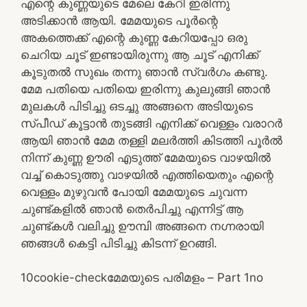
എന്റെ കുണ്ണയുടെ മേലെ കേറി ഇരിന്നു
അടിക്കാൻ ആയി. മേമയുടെ പൂർന്റെ
അകത്തെക്ക് എന്റെ കുണ്ണ കേറിയപ്പോ ഒരു
ചെറിയ ചൂട് ഇണ്ടായിരുന്നു ആ ചൂട് എനിക്ക്
കൂടുതൽ സുഖം തന്നു ഞാൻ സ്വർഗം കണ്ടു.
മേമ പതിയെ പതിയെ ഇരിന്നു കുലുങ്ങി ഞാൻ
മുലകൾ പിടിച്ചു ഒടച്ചു അങ്ങനെ അടിയുടെ
സ്പീഡ് കൂട്ടാൻ തുടങ്ങി എനിക്ക് വെള്ളം വരാറർ
ആയി ഞാൻ മേമ തള്ളി മലർത്തി കിടത്തി പൂർൽ
നിന്ന് കുണ്ണ ഊരി എടുത്ത് മേമയുടെ വാഴയിൽ
വച്ച് കൊടുത്തു വാഴയിൽ എത്തിയെതും എന്റെ
വെള്ളം മുഴുവൻ പോയി മേമയുടെ ചുവന്ന
ചുണ്ട്കളിൽ ഞാൻ തെർപിച്ചു എന്നിട്ട് ആ
ചുണ്ട്കൾ വലിച്ചു ഊമ്പി അങ്ങനെ നഗ്നരായി
ഞങ്ങൾ കെട്ടി പിടിച്ചു കിടന്ന് ഉറങ്ങി.
1
0
cookie-check
മേമയുടെ പരിമളം – Part 1
no