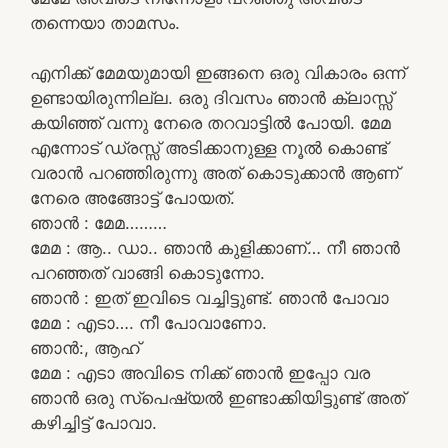
തന്നെയാ താമസം.
എനിക്ക് മേമയുമായി ഇങ്ങനെ ഒരു വികാരം ഒന്ന്
ഉണ്ടായിരുന്നില്ല. ഒരു ദിവസം ഞാൻ ക്ലാസ്സ്‌
കയിഞ്ഞ് വന്നു നേരെ തറവാട്ടിൽ പോയി. മേമ
എന്നോട് ഡ്രസ്സ്‌ അടിക്കാനുള്ള നൂൽ കൊണ്ട്
വരാൻ പറഞ്ഞിരുന്നു അത് കൊടുക്കാൻ ആണ്
നേരെ അങ്ങോട്ട് പോയത്.
ഞാൻ : മേമ………
മേമ : ആ.. ഡാ.. ഞാൻ കുളിക്കാണ്… നീ ഞാൻ
പറഞ്ഞത് വാങ്ങി കൊടുന്നോ.
ഞാൻ : ഇത് ഇവിടെ വച്ചിട്ടുണ്ട്. ഞാൻ പോവാ
മേമ : എടാ…. നീ പോവാണോ.
ഞാൻ:, ആഹ്
മേമ : എടാ അവിടെ നിക്ക് ഞാൻ ഇപ്പോ വര
ഞാൻ ഒരു സ്പെഷ്യൽ ഇണ്ടാക്കിയിട്ടുണ്ട് അത്
കഴിച്ചിട്ട് പോവാ.