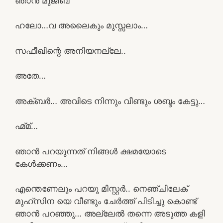
ഞാൻ മുജീബ്
ഹലോ…വ അലൈകും മുസ്സലാം…
സഫീഖിന്റെ അനിയനല്ലേ..
അതേ…
അക്ബർ… അവിടെ നിന്നും വീണ്ടും ശബ്ദം കേട്ടു…
ഹ്മ്മ്…
ഞാൻ പറയുന്നത് നിങ്ങൾ ക്ഷമയോടെ
കേൾക്കണം…
എന്തെണേലും പറയൂ മിസ്റ്റർ.. നെഞ്ചിലേക്
മുഹ്സിന യെ വീണ്ടും ചേർത്ത് പിടിച്ചു കൊണ്ട്
ഞാൻ പറഞ്ഞു… അല്ലേൽ തന്നെ അടുത്ത കളി