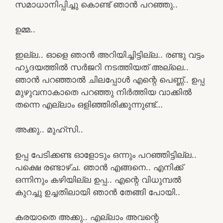
സമാധാനിപ്പിച്ചു കൊണ്ട് ഞാൻ പറഞ്ഞു..
ഉമ്മ..
ഇല്ല.. ഓളെ ഞാൻ അറിയിച്ചിട്ടില്ല.. രണ്ടു വട്ടം
ഹൃദയത്തിൽ സർജറി നടത്തിയത് അല്ലെ..
ഞാൻ പറഞ്ഞാൽ ചിലപ്പോൾ എന്റെ പെണ്ണ്.. ഉപ്പ
മുഴുവനാകാതെ പറഞ്ഞു നിർത്തിയ വാക്കിൽ
തന്നെ എല്ലാം ഒളിഞ്ഞിരിക്കുന്നുണ്ട്…
അക്കു.. മുഹ്സി..
ഉപ്പ പേടിക്കണ്ട ഓളോടും ഒന്നും പറഞ്ഞിട്ടില്ല..
പക്ഷെ രണ്ടാഴ്ച. ഞാൻ എങ്ങനെ.. എനിക്ക്
ഒന്നിനും കഴിയില്ല ഉപ്പ.. എന്റെ വിധുമ്പൽ
കുറച്ചു ഉച്ചതിലായി ഞാൻ തേങ്ങി പോയി..
കരയാതെ അക്കു.. എല്ലാം അവന്റെ