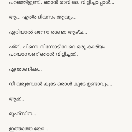
പറഞ്ഞിട്ടുണ്ട്.. ഞാൻ രാവിലെ വിളിച്ചപ്പോൾ…
ആ… എത്ര ദിവസം ആവും…
ഏറിയാൽ ഒന്നോ രണ്ടോ ആഴ്ച…
ഹ്മ്മ്.. പിന്നെ നിന്നോട് വേറെ ഒരു കാര്യം
പറയാനാണ് ഞാൻ വിളിച്ചത്..
എന്താണിക്ക…
നീ വരുമ്പോൾ കൂടേ ഒരാൾ കൂടേ ഉണ്ടാവും…
ആര്…
മുഹ്സിന…
ഇത്താത്ത യോ…