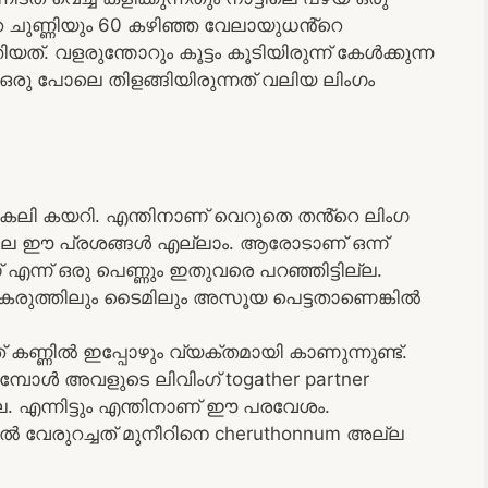
ചുണ്ണിയും 60 കഴിഞ്ഞ വേലായുധൻ്റെ
യത്. വളരുന്തോറും കൂട്ടം കൂടിയിരുന്ന് കേൾക്കുന്ന
 ഒരു പോലെ തിളങ്ങിയിരുന്നത് വലിയ ലിംഗം
ന് കലി കയറി. എന്തിനാണ് വെറുതെ തൻ്റെ ലിംഗ
ല്ലേ ഈ പ്രശങ്ങൾ എല്ലാം. ആരോടാണ് ഒന്ന്
ന്ന് ഒരു പെണ്ണും ഇതുവരെ പറഞ്ഞിട്ടില്ല.
 കരുത്തിലും ടൈമിലും അസൂയ പെട്ടതാണെങ്കിൽ
ണിൽ ഇപ്പോഴും വ്യക്തമായി കാണുന്നുണ്ട്.
്പോൾ അവളുടെ ലിവിംഗ് togather partner
ില്ല. എന്നിട്ടും എന്തിനാണ് ഈ പരവേശം.
സിൽ വേരുറച്ചത് മുനീറിനെ cheruthonnum അല്ല