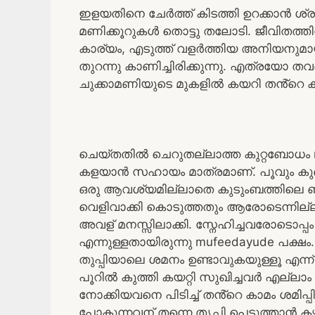
ഇളയതിനെ ചേർത്ത് കിടത്തി ഉറക്കാൻ ശ്രമി
മണിക്കൂറുകൾ തൊട്ടു തലോടി. ജീവിതത്തിൽ
കാര്യം, എടുത്ത് വളർത്തിയ അനിയനുമായി 
തുറന്നു കാണിച്ചിരിക്കുന്നു. എത്രയോ തവ
ചുക്കാമണിയുടെ മുകളിൽ കയറി തൻ്റെ കാമം ശ
ചെയ്തതിൽ ചെറുതല്ലാത്ത കുറ്റബോധം muf
കളയാൻ സഹായം മാത്രമാണ്. പൂവും കുണ്ട
ഒരു ആവശ്യമില്ലാതെ കുടുംബത്തിലെ ബ
വെളിവാക്കി കൊടുത്തതും ആരോടെന്നില്
അവള് മനസ്സിലാക്കി. സ്നേഹിച്ചവരോടൊപ്പ
എന്നുള്ളതായിരുന്നു mufeedayude പക്ഷം
തുപ്പിയാലെ ശമനം ഉണ്ടാവുകയുള്ളൂ എന്ന് 
പൂറിൽ കുത്തി കയറ്റി സുഖിച്ചവർ എല്ലാം 
നോക്കിയവനെ പിടിച്ച് തൻ്റെ കാമം ശമിപ്പിക
പോകുന്നവന് തന്നെ തൃപ്തി പെടുത്താൻ 