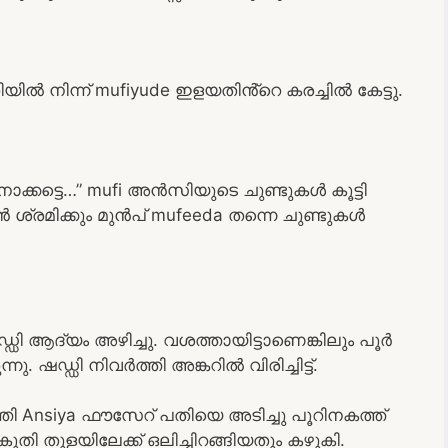
യിൽ നിന്ന് mufiyude ഇളയതിൻ്റെ കരച്ചിൽ കേട്ടു.
ക്കട്ടെ…” mufi അൻസിയുടെ ചുണ്ടുകൾ കൂട്ടി
ൻ ശ്രമിക്കും മുൻപ് mufeeda തന്നെ ചുണ്ടുകൾ
ഡ്ഡി ആദ്യം അഴിച്ചു. വശത്തായിട്ടാണെങ്കിലും പൂർ
 ഷഡ്ഡി നിവർത്തി അങ്കറിൽ വിരിച്ചിട്ട്.
്തി Ansiya ഫൗസേറ് പതിയെ അടിച്ചു പൂറിനകത്ത്
കൂതി തുളയിലേക്ക് ഒലിച്ചിറങ്ങിയതും കഴുകി.