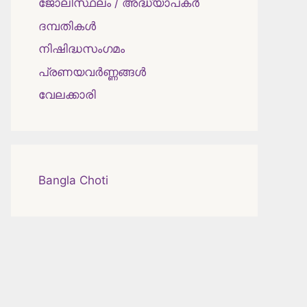
ജോലിസ്ഥലം / അദ്ധ്യാപകർ
ദമ്പതികള്‍
നിഷിദ്ധസംഗമം
പ്രണയവർണ്ണങ്ങൾ
വേലക്കാരി
Bangla Choti