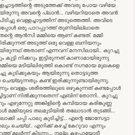
ച്ചാട്ടത്തിന്റെ അടുത്തേക്ക് അവരു പോയ വഴിയേ
നായിരുന്നു അവന്റെ പ്ലാൻ… വഴിയറിയാതെ അവൻ
 പിടിച്ചു വെള്ളച്ചാട്ടത്തിന് അടുത്തെത്തി. അവിടെ
പ്പോൾ ഒരു പാറപ്പുറത്ത് തുണിയില്ലാതെ
്ന തന്റെ ആൻസി മമ്മിയെ ആണ് കണ്ടത്. മമ്മി
ടിരിക്കുന്നത് അടുത്ത് ഒരു വെള്ള ബനിയനും
ടായിരുന്നഥ് അതാണ് എന്നവന് മനസിലായി.. കുറച്ചു
ുട്ടി നിക്കറും ഇട്ടിരുന്നത് കാണാമായിരുന്നു
്മിയെ മടിയിലിരുത്തി കൊണ്ട് നഗ്നമായ മുലകളെ
്ചു കുടിക്കുകയും ആയിരുന്നു തൊട്ടടുത്ത
യുന്നതും കണ്ട് ഇരിക്കുന്നുണ്ടായിരുന്നു.
ന്നും വെള്ളം ശരീരത്തിലൂടെ ഒഴുകുന്നത് കണ്ടപ്പോൾ
ട്ടാണ് നിൽക്കുന്നതെന്ന് എബിന് തോന്നി.. കുറച്ചു
ും എഴുന്നേറ്റു അങ്കിളിന്റെ കമ്പിയായ കരിങ്കുണ്ണ
്പോൾ മമ്മിയുടെ തലമുടിയിൽ തലോടാൻ തുടങ്ങി…
ക്കി ചപ്പി പാലു കുടിച്ചിട്ട്… എന്റെ ജോസേട്ടാ
ം ചെയ്യ്.. എനിക്ക് കഴച്ച് കേറുവാ എന്നും
ുറത്ത് മലർന്ന് കിടന്നു… നല്ല കഴപ്പായോടീ