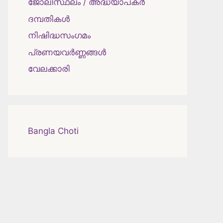
ജോലിസ്ഥലം / അദ്ധ്യാപകർ
ദമ്പതികള്‍
നിഷിദ്ധസംഗമം
പ്രണയവർണ്ണങ്ങൾ
വേലക്കാരി
Bangla Choti