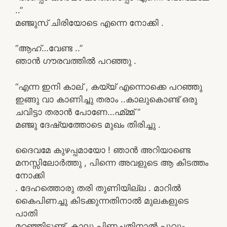
..”
മഞ്ജുസ് ചിരിയോടെ എന്നെ നോക്കി .
“ആഹ്…വേണ്ട ..”
ഞാൻ ഗൗരവത്തിൽ പറഞ്ഞു .
“എന്ന ഇനി കാല് , കയ്യ് എന്നൊക്കെ പറഞ്ഞു
ഇങ്ങു വാ കാണിച്ചു തരാം ..കാലുകൊണ്ട് ഒരു
ചവിട്ടാ തരാൻ പോണേ…ഹ്മ്മ്മ് ”
മഞ്ജു ദേഷ്യത്തോടെ മുഖം തിരിച്ചു .
ദൈവമേ കുഴപ്പമായോ ! ഞാൻ അറിയാണ്ടെ
മനസ്സിലോർത്തു , പിന്നെ അവളുടെ ആ കിടത്തം
നോക്കി
. ദേഹത്തൊരു തരി തുണിയില്ല . മാറിൽ
കൈപിണച്ചു കിടക്കുന്നതിനാൽ മുലകളുടെ
പാതി
മറഞ്ഞിട്ടുണ്ട്. കാലു പിണച്ചതിനാൽ പൂവും