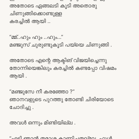
അതോടെ ഏങ്ങലടി കൂടി അതൊരു
ചിണുങ്ങിക്കൊണ്ടുള്ള
കരച്ചിൽ ആയി ..
“മ്മ്..ഹും ഹും ..ഹും…”
മഞ്ജുസ് ചുരുണ്ടുകൂടി പയ്യെ ചിണുങ്ങി .
അതോടെ എന്റെ ആക്ടിങ് വിജയിച്ചെന്നു
തോന്നിയെങ്കിലും കരച്ചിൽ കണ്ടപ്പോ വിഷമം
ആയി .
“മഞ്ജുസേ നീ കരഞ്ഞോ ?”
ഞാനവളുടെ പുറത്തു തോണ്ടി ചിരിയോടെ
ചോദിച്ചു .
അവൾ ഒന്നും മിണ്ടിയില്ല .
“എടി ഞാൻ തമാശ കാണിച്ചതല്ലേ..ഫുൾ