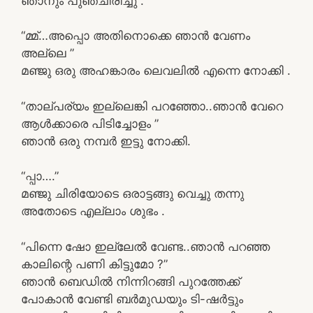
ഞാനും പുഞ്ചിരിച്ചു .
“മ്മ്…അപ്പൊ അതിനൊക്കെ ഞാൻ വേണം
അല്ലെ ”
മഞ്ജു ഒരു അഹങ്കാരം ലെവലിൽ എന്നെ നോക്കി .
“താല്പര്യം ഇല്ലെങ്കി പറഞ്ഞോ..ഞാൻ വേറെ
ആൾക്കാരെ പിടിച്ചോളം ”
ഞാൻ ഒരു നമ്പർ ഇട്ടു നോക്കി.
“പ്പാ….”
മഞ്ജു ചിരിയോടെ ഒരാട്ടങ്ങു വെച്ചു തന്നു
അതോടെ എല്ലാം ശുഭം .
“പിന്നെ ഷോ ഇല്ലേൽ വേണ്ട..ഞാൻ പറഞ്ഞ
കാലിന്റെ പണി കിട്ടുമോ ?”
ഞാൻ ബെഡിൽ നിന്നിറങ്ങി പുറത്തേക്ക്
പോകാൻ വേണ്ടി ബർമുഡയും ടി-ഷർട്ടും