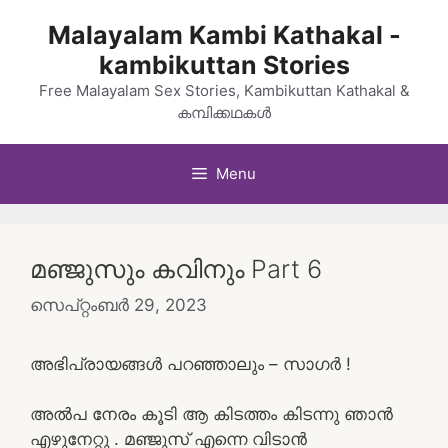
Skip
Malayalam Kambi Kathakal -
to
kambikuttan Stories
content
Free Malayalam Sex Stories, Kambikuttan Kathakal &
കമ്പിക്കഥകൾ
Menu
മഞ്ജുസും കവിനും Part 6
സെപ്റ്റംബർ 29, 2023
അഭിപ്രായങ്ങൾ പറഞ്ഞാലും – സാഗർ !
അൽപ നേരം കൂടി ആ കിടത്തം കിടന്നു ഞാൻ
എഴുനേറ്റു . മഞ്ജുസ് എന്നെ വിടാൻ