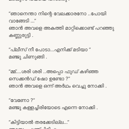
“ഞാനെന്താ നിന്റെ വേലക്കാരനോ ..പോയി
വാങ്ങേടി …”
ഞാൻ അവളെ അകത്തി മാറ്റിക്കൊണ്ട് പറഞ്ഞു
കണ്ണുരുട്ടി .
“പ്ലീസ് നീ പോടാ…എനിക്ക് മടിയാ ”
മഞ്ജു ചിണുങ്ങി .
“മ്മ്….ശരി ശരി ..അപ്പൊ ഫുഡ് കഴിഞ്ഞ
സെക്കൻഡ് ഷോ ഉണ്ടോ ?”
ഞാൻ അവളെ ഒന്ന് അർഥം വെച്ചു നോക്കി .
“വേണോ ?”
മഞ്ജു കള്ളച്ചിരിയോടെ എന്നെ നോക്കി .
“കിട്ടിയാൽ തരക്കേടില്ല…”