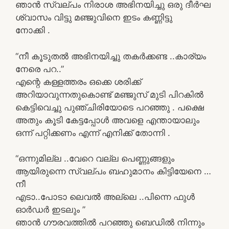
ഞാൻ സ്വല്പം നിരാശ അഭിനയിച്ചു ഒരു ദീർഘ
ശ്വാസം വിട്ടു മഞ്ജുവിനെ ഇടം കണ്ണിട്ടു
നോക്കി .
“നീ കൂടുതൽ അഭിനയിച്ചു തകർക്കണ്ട ..കാര്യം
നേരെ പറ..”
എന്റെ കള്ളത്തരം ഒക്കെ ശരിക്ക്
അറിയാവുന്നതുകൊണ്ട് മഞ്ജുസ് മുടി പിറകിൽ
കെട്ടിവെച്ചു പുഞ്ചിരിയോടെ പറഞ്ഞു . പക്ഷെ
അതും കൂടി കേട്ടപ്പോൾ അവളെ എന്തായാലും
ഒന്ന് പറ്റിക്കണം എന്ന് എനിക്ക് തോന്നി .
“ഒന്നുമില്ല ..വേറെ വല്ല പെണ്ണുങ്ങളും
ആയിരുന്നെ സ്വല്പം ബഹുമാനം കിട്ടിയേനെ …
നീ
എടാ..പോടാ ലെവൽ അല്ലെ ..പിന്നെ ഫുൾ
ഓർഡർ ഇടലും ”
ഞാൻ ഗൗരവത്തിൽ പറഞ്ഞു ബെഡിൽ നിന്നും