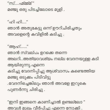
“സ്….ഹ്മ്മ്മ്മ് ”
മഞ്ജു ഒരു പിടച്ചിലോടെ മൂളി .
“ഹി ഹി….”
ഞാൻ അതുകേട്ടു ഒന്ന് ഊറിചിരിച്ചതും
അവളെന്റെ കവിളിൽ കടിച്ചു .
“ആഹ്……”
ഞാൻ സ്വല്പം ഉറക്കെ തന്നെ
അലറി..അത്യാവശ്യം നല്ല വേദനയുള്ള കടി
ആയിരുന്നു.എന്നെ
കടിച്ചു വേദനിപ്പിച്ചു ആശ്വാസം കണ്ടെത്തിയ
മഞ്ജു ഒടുക്കം പിടിവിട്ടു
.വേദനിച്ചെങ്കിലും ഞാൻ അവളേ ഇറുകെ
പുണർന്നു ചിരിച്ചു .
“ഇനി ഇങ്ങനെ കാണിച്ചാൽ ഉണ്ടല്ലോ ”
അവൾ മുഖം വീർപ്പിച്ചു എന്നെ നോക്കി .