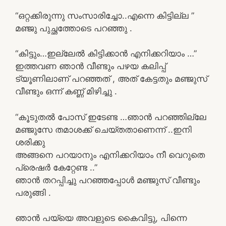
“ഒറ്റക്കിരുന്നു സംസാരിച്ചോ..എന്നെ കിട്ടില്ല ”
മഞ്ജു പുച്ഛത്തോടെ പറഞ്ഞു .
“കിട്ടും…ഇല്ലേൽ കിട്ടിക്കാൻ എനിക്കറിയാം …”
ഇത്തവണ ഞാൻ വീണ്ടും പഴയ കലിപ്പ്
ട്യൂണിലാണ് പറഞ്ഞത് , അത് കേട്ടതും മഞ്ജുസ്
വീണ്ടും ഒന്ന് കണ്ണ് മിഴിച്ചു .
“കൂടുതൽ പോസ് ഇടേണ്ട …ഞാൻ പറഞ്ഞില്ലേ
മഞ്ജുസേ തമാശക്ക് ചെയ്തതാണെന്ന് ..ഇനി
ശരിക്കു
അങ്ങനെ പറയാനും എനിക്കറിയാം നീ വെറുതെ
പ്രെഷർ കേറ്റേണ്ട ..”
ഞാൻ തറപ്പിച്ചു പറഞ്ഞപ്പോൾ മഞ്ജുസ് വീണ്ടും
പരുങ്ങി .
ഞാൻ പയ്യെ അവളുടെ കൈവിട്ടു, പിന്നെ