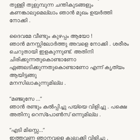
തുള്ളി തുളുമ്പുന്ന ചന്തികുടങ്ങളും
കണങ്കാലുമെല്ലാം ഞാൻ മുഖം ഉയർത്തി
നോക്കി .
ദൈവമേ വീണ്ടും കുഴപ്പം ആയോ !
ഞാൻ മനസ്സിലോർത്തു അവളെ നോക്കി . ശരീരം
ചെറുതായി ഇളകുന്നുണ്ട്. അതിനി
ചിരിക്കുന്നതുകൊണ്ടാണോ
ഏങ്ങലടിക്കുന്നതുകൊണ്ടാണോ എന്ന് കൃത്യം
ആയിട്ടങ്ങു
മനസിലാകുന്നുമില്ല .
“മഞ്ജുസേ …”
ഞാൻ രണ്ടും കൽപ്പിച്ചു പയ്യെ വിളിച്ചു . പക്ഷെ
അതിനു റെസ്പോൺസ് ഒന്നുമില്ല .
“എടി മിസ്സെ…”
ഇത്തവണ ഞാനവളെ കുലുക്കി വിളിച്ചു .