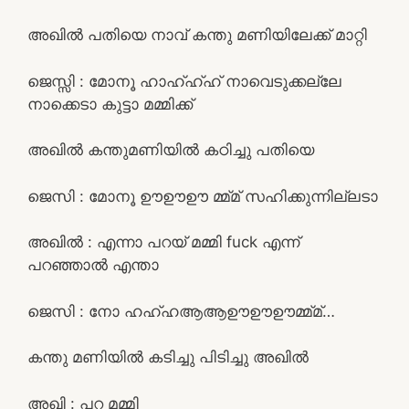
അഖിൽ പതിയെ നാവ് കന്തു മണിയിലേക്ക് മാറ്റി
ജെസ്സി : മോനൂ ഹാഹ്ഹ്ഹ് നാവെടുക്കല്ലേ
നാക്കെടാ കുട്ടാ മമ്മിക്ക്
അഖിൽ കന്തുമണിയിൽ കഠിച്ചു പതിയെ
ജെസി : മോനൂ ഊഊഊ മ്മ്മ് സഹിക്കുന്നില്ലടാ
അഖിൽ : എന്നാ പറയ് മമ്മി fuck എന്ന്
പറഞ്ഞാൽ എന്താ
ജെസി : നോ ഹഹ്ഹആആഊഊഊമ്മ്മ്…
കന്തു മണിയിൽ കടിച്ചു പിടിച്ചു അഖിൽ
അഖി : പറ മമ്മി