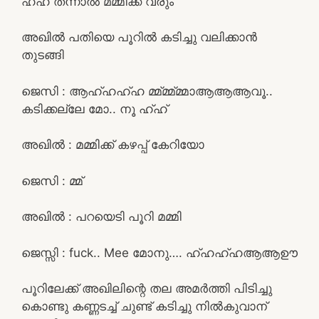
ഹ്ഹ് തന്നാൽ മമ്മിക്ക് വരും
അഖിൽ പതിയെ പൂറിൽ കടിച്ചു വലിക്കാൻ
തുടങ്ങി
ജെസി : ആഹ്ഹഹ്ഹ മ്മ്മ്മ്മ്മാആആആവൂ..
കടിക്കല്ലേ മോ.. നൂ ഹ്ഹ്
അഖിൽ : മമ്മിക്ക് കഴപ്പ് കേറിയോ
ജെസി : മ്മ്
അഖിൽ : പറയെടി പൂറി മമ്മി
ജെസ്സി : fuck.. Mee മോനു…. ഹ്ഹഹ്ഹആആഊ
പൂറിലേക്ക് അഖിലിന്റെ തല അമർത്തി പിടിച്ചു
കൊണ്ടു കണ്ണടച്ച് ചുണ്ട് കടിച്ചു നിൽകുവാന്