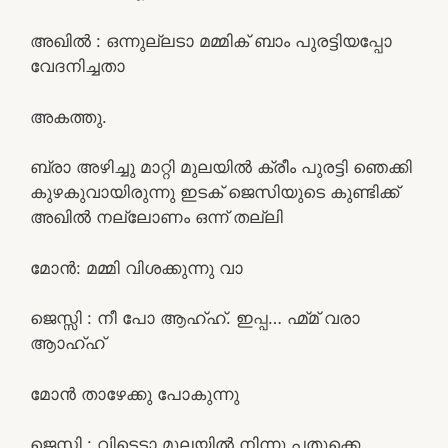
അഖിൽ : ഒന്നുല്ലടാ മമ്മിക് ബാം പുരട്ടിയപ്പോ
വേദനിച്ചതാ
അകത്തു.
ബ്രാ അഴിച്ചു മാറ്റി മുലയിൽ ക്രീം പുരട്ടി ഞെക്കി
കുഴകുവായിരുന്നു ഇടക് ജെസിയുടെ കുണ്ടിക്ക്
അഖിൽ നല്ലോണം ഒന്ന് തല്ലി
മോൻ: മമ്മി വിശക്കുന്നു വാ
ജെസ്സി : നീ പോ ആഹ്ഹ്. ഇപ്പ… ഹ്മ്മ് വരാ
ആാഹ്ഹ്
മോൻ താഴേക്കു പോകുന്നു
ജെസ്സി : വിടെടാ മുലയിൽ നിന്നു പതുക്കെ..