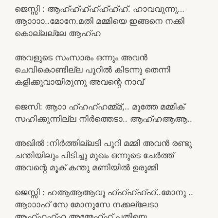
ജെസ്സി : ആഹ്ഹ്ഹ്ഹ്ഹ്ഹ്ഹ്. ഹാവവുന്നു…
ആാാാാ..മോനേ.മതി മമ്മിയെ ഇങ്ങനെ നക്കി
കൊല്ലല്ലേ ആഹ്ഹ
അവളുടെ സംസാരം ഒന്നും അവൻ
ചെവികൊണ്ടില്ല പൂറിൽ കിടന്നു തെന്നി
കളിക്കുവായിരുന്നു അവന്റെ നാവ്
ജെസി: ആാാ ഹ്ഹഹ്ഹമ്മ്മ്,.. മുത്തേ മമ്മിക്
സഹിക്കുന്നില്ല നിർത്തെടാ.. ആഹ്ഹആആ..
അഖിൽ :നിർത്തില്ലടി പൂറി മമ്മി അവൻ രണ്ടു
ചന്തിയിലും പിടിച്ചു മുഖം ഒന്നുടെ ചേർത്ത്
അവന്റെ മൂക് കന്തു മണിയിൽ ഉരുമ്മി
ജെസ്സി : ഹആആആവൂ ഹ്ഹ്ഹ്ഹ്ഹ്..മോനു ..
ആാാാഹ് സേ മോനുസേ നക്കല്ലേടാ
ആഹ്ഹഹ്ഹ അമ്മേഹ്ഹ് പതിയെ…