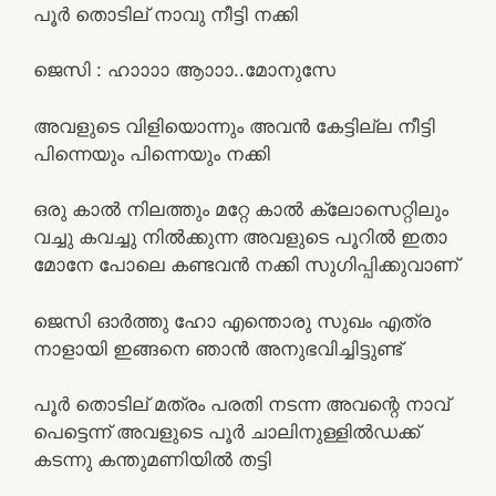
പൂർ തൊടില് നാവു നീട്ടി നക്കി
ജെസി : ഹാാാാ ആാാാ..മോനുസേ
അവളുടെ വിളിയൊന്നും അവൻ കേട്ടില്ല നീട്ടി
പിന്നെയും പിന്നെയും നക്കി
ഒരു കാൽ നിലത്തും മറ്റേ കാൽ ക്ലോസെറ്റിലും
വച്ചു കവച്ചു നിൽക്കുന്ന അവളുടെ പൂറിൽ ഇതാ
മോനേ പോലെ കണ്ടവൻ നക്കി സുഗിപ്പിക്കുവാണ്
ജെസി ഓർത്തു ഹോ എന്തൊരു സുഖം എത്ര
നാളായി ഇങ്ങനെ ഞാൻ അനുഭവിച്ചിട്ടുണ്ട്
പൂർ തൊടില് മത്രം പരതി നടന്ന അവന്റെ നാവ്
പെട്ടെന്ന് അവളുടെ പൂർ ചാലിനുള്ളിൽഡക്ക്
കടന്നു കന്തുമണിയിൽ തട്ടി