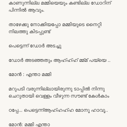
കാണുന്നില്ല മമ്മിയെയും കണ്ടില്ല ഡോറിന്
പിന്നിൽ ആവും.
താഴേക്കു നോക്കിയപ്പോ മമ്മിയുടെ നൈറ്റി
നിലത്തു കിടപ്പുണ്ട്
പെട്ടെന്ന് ഡോർ അടച്ചു
ഡോർ അടഞ്ഞതും ആഹ്ഹ്ഹ് മ്മ്മ് പയ്യെ ..
മോൻ : എന്താ മമ്മി
മറുപടി വരുന്നില്ലായിരുന്നു ടാപ്പിൽ നിന്നു
ചെറുതായി വെള്ളം വീഴുന്ന സൗണ്ട് കേൾകാം
ഠപ്പേ… പെട്ടെന്ന്ആഹ്ഹഹ്ഹ മോനൂ ഹാവൂ..
മോൻ: മമ്മി എന്താ