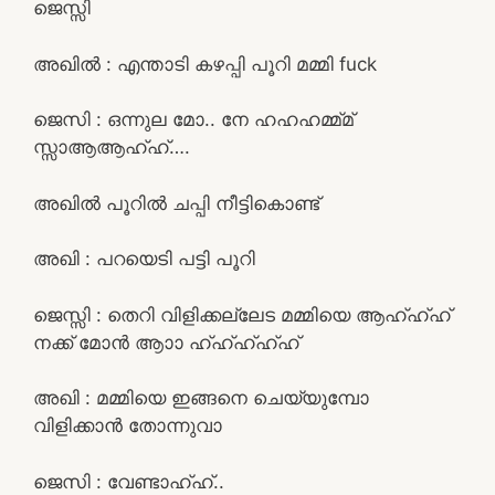
ജെസ്സി
അഖിൽ : എന്താടി കഴപ്പി പൂറി മമ്മി fuck
ജെസി : ഒന്നുല മോ.. നേ ഹഹഹമ്മ്മ്
സ്സാആആഹ്ഹ്….
അഖിൽ പൂറിൽ ചപ്പി നീട്ടികൊണ്ട്
അഖി : പറയെടി പട്ടി പൂറി
ജെസ്സി : തെറി വിളിക്കല്ലേട മമ്മിയെ ആഹ്ഹ്ഹ്
നക്ക് മോൻ ആാാ ഹ്ഹ്ഹ്ഹ്ഹ്
അഖി : മമ്മിയെ ഇങ്ങനെ ചെയ്യുമ്പോ
വിളിക്കാൻ തോന്നുവാ
ജെസി : വേണ്ടാഹ്ഹ്..