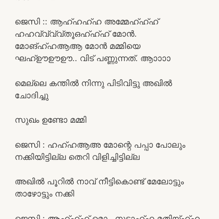
ജെസി :: ആഹ്ഹഹ്ഹ അമ്മേഹ്ഹ്ഹ്
ഹഹവ്വ്വ്വ്തൂഒഹ്ഹ്ഹ് മോൻ.
മോങ്ഹ്ഹആആ മോൻ മമ്മിയെ
ഘഹ്ഊഊഊ.. വിട് പണ്ണുന്നത്. ആാാാാ
മെല്ലെ കന്തിൽ നിന്നു പിടിവിട്ടു അഖിൽ
ചോദിച്ചു
സുഖം ഉണ്ടോ മമ്മി
ജെസി : ഹഹ്ഹആഅ മോന്റെ പപ്പാ പോലും
നക്കിയിട്ടില്ല തെറി വിളിച്ചിട്ടില്ല
അഖിൽ പൂറിൽ നാവ് നീട്ടികൊണ്ട് മേലോട്ടും
താഴോട്ടും നക്കി
ജെസി : ആഹ്ഹ്ഹ് മൊ.. നുട്ടാഹ്ഹ മതിയ്ഹ്ഹ