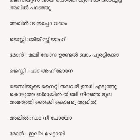
അഖിൽ പറഞ്ഞു
അഖിൽ :ട ഇപ്പോ വരാം
ജെസ്സി :മ്മ്മ്മ് സ്സ് യാഹ്
മോൻ : മമ്മി വേദന ഉണ്ടേൽ ബാം പുരട്ടിക്കോ
ജെസ്സി : ഹാ അഹ് മോനേ
ജെസിയുടെ നൈറ്റി തലവഴി ഊരി എടുത്തു
കൊഴുത്ത ബ്രായിൽ തിങ്ങി നിറഞ്ഞ മുല
അമർത്തി ഞെക്കി കൊണ്ടു അഖിൽ
അഖിൽ :ഡാ നീ പോയോ
മോൻ : ഇല്ല ചേട്ടായി