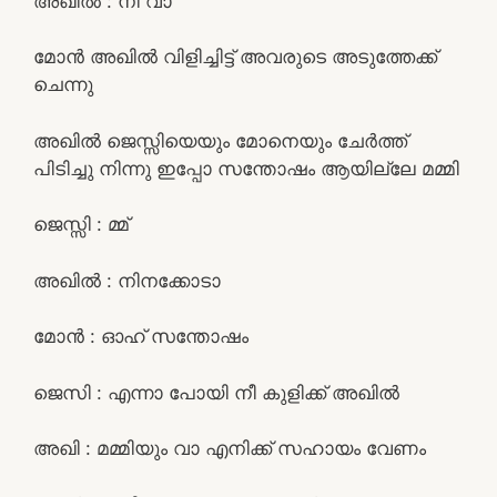
അഖിൽ : നീ വാ
മോൻ അഖിൽ വിളിച്ചിട്ട് അവരുടെ അടുത്തേക്ക്
ചെന്നു
അഖിൽ ജെസ്സിയെയും മോനെയും ചേർത്ത്
പിടിച്ചു നിന്നു ഇപ്പോ സന്തോഷം ആയില്ലേ മമ്മി
ജെസ്സി : മ്മ്
അഖിൽ : നിനക്കോടാ
മോൻ : ഓഹ് സന്തോഷം
ജെസി : എന്നാ പോയി നീ കുളിക്ക് അഖിൽ
അഖി : മമ്മിയും വാ എനിക്ക് സഹായം വേണം