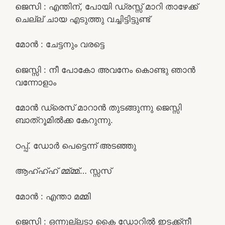
ജെസി : എന്തിന്, പോയി ഡ്രസ്സ്‌ മാറി താഴേക്ക്
ചെല്ല് ചായ എടുത്തു വച്ചിട്ടിട്ടുണ്ട്
മോൻ : ചേട്ടനും വരട്ടെ
ജെസ്സി : നീ പോകോ അവനേം കൊണ്ടു ഞാൻ
വന്നോളാം
മോൻ ഡ്രെസ് മാറാൻ തുടങ്ങുന്നു ജെസ്സി
ബാത്‌റൂമിൽക്ക കേറുന്നു.
ഠപ്പ്. ഡോർ പെട്ടെന്ന് അടഞ്ഞു
ആഹ്ഹ്ഹ് മ്മ്മ്മ്… സ്സസ്
മോൻ : എന്താ മമ്മി
ജെസി : ഒന്നുല്ലടാ കൈ ഡോറിൽ ഇടക്ക്നീ