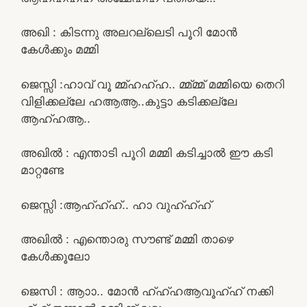
അഖി : കിടന്നു അലറല്ലെടി പൂറി മോൻ
കേൾക്കും മമ്മി
ജെസ്സി :ഹാവ് വൂ മ്മ്ഹഹ്ഹ.. മ്മ്മ്മ് മമ്മിയെ തെറി
വിളിക്കല്ലേ ഹആആ..കുട്ടാ കടിക്കല്ലേ
ആഹ്ഹആ..
അഖിൽ : എന്താടി പൂറി മമ്മി കടിച്ചാൽ ഈ കടി
മാറ്റണ്ടേ
ജെസ്സി :ആഹ്ഹ്ഹ്.. ഹാ വുഹ്ഹ്ഹ്
അഖിൽ : എന്തൊരു സൗണ്ട് മമ്മി താഴെ
കേൾക്കൂലോ
ജെസി : ആാാ.. മോൻ ഹ്ഹ്ഹആവൂഹ്ഹ് നക്കി