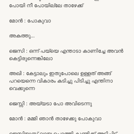
പോയി നീ പോയില്ലേ താഴേക്ക്
മോൻ : പോകുവാ
അകത്തു…
ജെസി : ഒന്ന് പയ്യെ എന്താടാ കാണിച്ചേ അവൻ
കെട്ടിരുന്നെങ്കിലോ
അഖി : കേട്ടാലും ഇതുപോലെ ഉള്ളത് അങ്ങ്
പറയെന്നെ വികാരം കടിച്ചു പിടിച്ചു എന്തിനാ
വെക്കുന്നെ
ജെസ്സി : അയ്യടാ പോ അവിടെന്നു
മോൻ : മമ്മി ഞാൻ താഴേക്കു പോകുവാ
ജെസിയുസ് വായ പൊത്തി കുണ്ടിക്ക് അടിച്ചിട്ട്