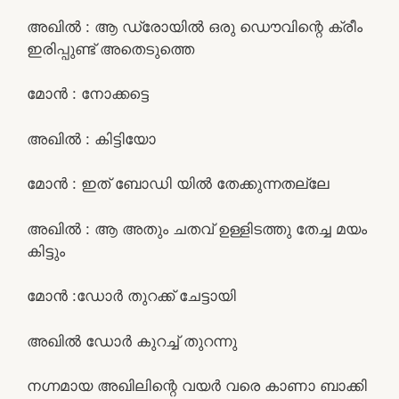
അഖിൽ : ആ ഡ്രോയിൽ ഒരു ഡൌവിന്റെ ക്രീം
ഇരിപ്പുണ്ട് അതെടുത്തെ
മോൻ : നോക്കട്ടെ
അഖിൽ : കിട്ടിയോ
മോൻ : ഇത് ബോഡി യിൽ തേക്കുന്നതല്ലേ
അഖിൽ : ആ അതും ചതവ് ഉള്ളിടത്തു തേച്ച മയം
കിട്ടും
മോൻ :ഡോർ തുറക്ക് ചേട്ടായി
അഖിൽ ഡോർ കുറച്ച് തുറന്നു
നഗ്നമായ അഖിലിന്റെ വയർ വരെ കാണാ ബാക്കി