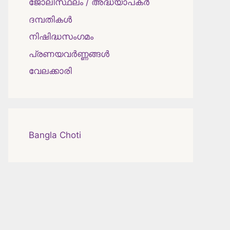
ജോലിസ്ഥലം / അദ്ധ്യാപകർ
ദമ്പതികള്‍
നിഷിദ്ധസംഗമം
പ്രണയവർണ്ണങ്ങൾ
വേലക്കാരി
Bangla Choti