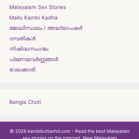
Malayalam Sex Stories
Mallu Kambi Kadha
ജോലിസ്ഥലം / അദ്ധ്യാപകർ
ദമ്പതികള്‍
നിഷിദ്ധസംഗമം
പ്രണയവർണ്ണങ്ങൾ
വേലക്കാരി
Bangla Choti
© 2026 kambikuttanhd.com - Read the best Malayalam
sex stories on the internet. New Malayalam