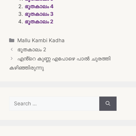
ഭൂതകാലം 4
ഭൂതകാലം 3
ഭൂതകാലം 2
Categories
Mallu Kambi Kadha
Post
ഭൂതകാലം 2
navigation
എൻ്റെ കുണ്ണ എപോഴെ പാൽ ചുരത്തി
കഴിഞ്ഞിരുന്നു
Search
for: