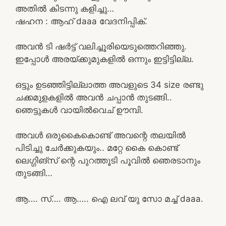
അതിൽ കിടന്നു കളിച്ചു…
ഷഹന : ആഹ് daaa വേദനിപ്പിക്.
അവൻ ടി ഷർട്ട് വലിച്ചൂരിയെടുത്തെറിഞ്ഞു.
ഇപ്പോൾ അരയ്ക്കുമുകളിൽ ഒന്നും ഇട്ടിട്ടില്ല.
ഒട്ടും ഉടഞ്ഞിട്ടില്ലാത്ത അവളുടെ 34 size രണ്ടു
ചക്കമുളകളിൽ അവൻ ചപ്പാൻ തുടങ്ങി..
ഞെട്ടുകൾ വായിൽവെച് ഊമ്പി.
അവൾ ഒരുകൈകൊണ്ട് അവന്റെ തലയിൽ
പിടിച്ചു ചേർക്കുകയും.. മറ്റേ കൈ കൊണ്ട്
ലെഗ്ഗിങ്‌സ് ന്റെ പുറത്തൂടി പൂവിൽ ഞെരടാനും
തുടങ്ങി…
ആ…. സ്…. ആ….. ഐ ലവ് യു സോ മച്ച് daaa.
.