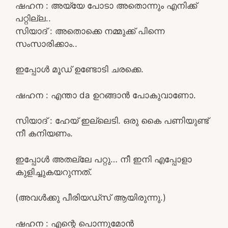
ഷഹന : അയ്യേ പോടാ അതൊന്നും എനിക്ക്
പറ്റില്ല..
സിയാദ്‌ : അതൊക്കെ നമ്മുക്ക് പിന്നെ
സംസാരിക്കാം..
ഇപ്പോൾ മൂഡ് ഉണ്ടോടി ചരക്കെ.
ഷഹന : എന്താ da ഉറങ്ങാൻ പോകുവാണോ.
സിയാദ്‌ : ഹേയ്‌ ഇല്ലെടി. ഒരു കൈ പണിയുണ്ട്
നീ കനിയണം.
ഇപ്പോൾ അതല്ലേ പറ്റു… നീ ഇനി എപ്പോളാ
കുളിച്ചുകയറുന്നത്.
(അവൾക്കു പീരിയഡ്‌സ് ആയിരുന്നു.)
ഷഹന : എന്റെ പൊന്നുമോൻ