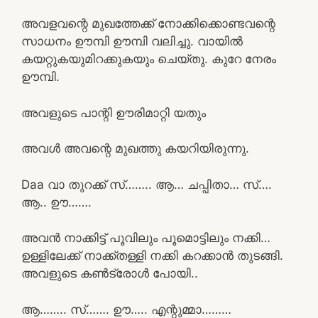
അവളവന്റെ മുഖത്തേക്ക് നോക്കിക്കൊണ്ടവന്റെ
സാധനം ഊമ്പി ഊമ്പി വലിച്ചു. വായിൽ
കയറ്റുകയുമിറക്കുകയും ചെയ്തു. കുറേ നേരം
ഊമ്പി.
അവളുടെ പാന്റി ഊരിമാറ്റി യതും
അവൾ അവന്റെ മുഖത്തു കയറിയിരുന്നു.
Daa വാ തുറക്ക് സ്…….. ആ… ചപ്പിതാ… സ്….
ആ.. ഊ…….
അവൻ നാക്കിട്ട് പൂവിലും പൂമൊട്ടിലും നക്കി…
ഉള്ളിലേക്ക് നാക്ക്തള്ളി നക്കി കറക്കാൻ തുടങ്ങി.
അവളുടെ കൺട്രോൾ പോയി..
ആ…….. സ്……. ഊ….. എന്റുമ്മാ………