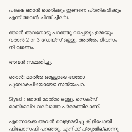
പക്ഷെ ഞാൻ ശെരിക്കും ഇങ്ങനെ പ്രതികരിക്കും
എന്ന് അവൻ ചിന്തിച്ചില്ല.
ഞാൻ അവനോടു പറഞ്ഞു വാപ്പയും ഉമ്മയും
വരാൻ 2 or 3 ഡേയ്സ് ഒള്ളു. അത്രേം ദിവസം
നീ വരണം.
അവൻ സമ്മതിച്ചു.
ഞാന്‍: മാത്രേ ഒള്ളോടെ അതോ
പൂലോകപിഴയായോ സത്യംപറ.
Siyad : ഞാന്‍ മാത്രേ ഒള്ളു. സെക്സ്
മാത്രമല്ല വല്ലാത്ത പ്രേമത്തിലാണ്.
എന്നൊക്കെ അവൻ വെള്ളമടിച്ചു കിളിപോയി
ഫിലോസഫി പറഞ്ഞു. എനിക്ക് പ്രശ്നമില്ലാന്നു