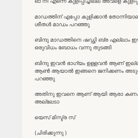
ഓ നീ എന്നെ കുളിപ്പിച്ചില്ല അവളെ കുളിപ്പി
മാഡത്തിന് എപ്പോ കുളിക്കാൻ തോന്നിയ
ശീതൾ മാഡം പറഞ്ഞു
ബിന്ദു മാഡത്തിനെ ഷഡ്ഢി ബ്ര എല്ലാം ഇടുവി
ഒരുവിധം ബോധം വന്നു തുടങ്ങി
ബിന്ദു ഇവൻ ഭാഗ്യം ഉള്ളവൻ ആണ് ഇല്ല
ആൺ ആയാൽ ഇങ്ങനെ ജനിക്കണം അടുത്ത 
പറഞ്ഞു
അതിനു ഇവനെ ആണ് ആയി ആരാ കണക്കാക്ക
അല്ലേടാ
യെസ് മിസ്ട്ര സ്
(ചിരിക്കുന്നു )