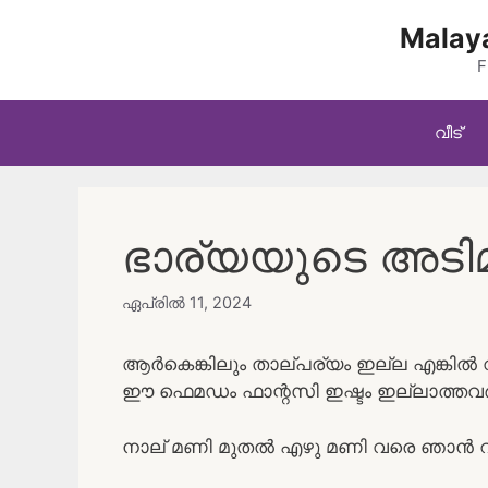
Skip
Malaya
to
content
F
വീട്
ഭാര്യയുടെ അടിമ
ഏപ്രിൽ 11, 2024
ആർകെങ്കിലും താല്പര്യം ഇല്ല എങ്കിൽ 
ഈ ഫെമഡം ഫാന്റസി ഇഷ്ടം ഇല്ലാത്തവ
നാല് മണി മുതൽ എഴു മണി വരെ ഞാൻ റസ്റ്