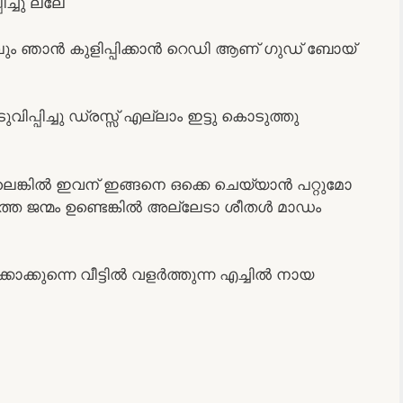
ച്ചു ല്ലേ
ാലും ഞാൻ കുളിപ്പിക്കാൻ റെഡി ആണ് ഗുഡ് ബോയ്
പ്പിച്ചു ഡ്രസ്സ്‌ എല്ലാം ഇട്ടു കൊടുത്തു
െങ്കിൽ ഇവന് ഇങ്ങനെ ഒക്കെ ചെയ്യാൻ പറ്റുമോ
ജന്മം ഉണ്ടെങ്കിൽ അല്ലേടാ ശീതൾ മാഡം
ുന്നെ വീട്ടിൽ വളർത്തുന്ന എച്ചിൽ നായ