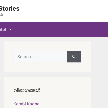
Stories
കൾ
akal
Search
for:
വിഭാഗങ്ങൾ
Kambi Kadha