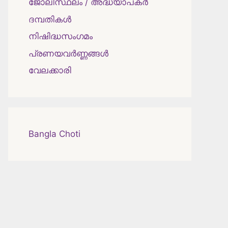
ജോലിസ്ഥലം / അദ്ധ്യാപകർ
ദമ്പതികള്‍
നിഷിദ്ധസംഗമം
പ്രണയവർണ്ണങ്ങൾ
വേലക്കാരി
Bangla Choti