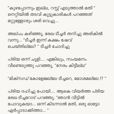
“കുഴപ്പോന്നും ഇല്ല, റസ്റ്റ് എടുത്താൽ മതി ”
നെറ്റിയിൽ തടവി കൂട്ടുകാരികൾ പറഞ്ഞത്
മറ്റുള്ളോരും ശരി വെച്ചു…
അല്പം കഴിഞ്ഞു, രേഖ ടീച്ചർ തനിച്ചു അരികിൽ
വന്നു… “ടീച്ചർ ഇന്ന് കക്ഷം ഷേവ്
ചെയ്തില്ലേ? ” ടീച്ചർ ചോദിച്ചു
പ്രിയ ഒന്ന് ചൂളി…. എങ്കിലും, സംയമനം
വീണ്ടെടുത്തു പറഞ്ഞു, “നേരം കിട്ടീല്ല”
“മിക്സഡ് കോളേജല്ലേ ടീച്ചറെ, മോശമല്ലേ !? “
പ്രിയ ദഹിച്ചു പോയി…. ആകെ വിയർത്ത പ്രിയ
രേഖ ടീച്ചറോട് പറഞ്ഞു, “ഞാൻ വീട്ടിൽ
പോവുകയാ… ഒന്ന് കിടന്നാൽ മതി, ഒരു ഓട്ടോ
ഏർപ്പാടാക്കിത്താ… “