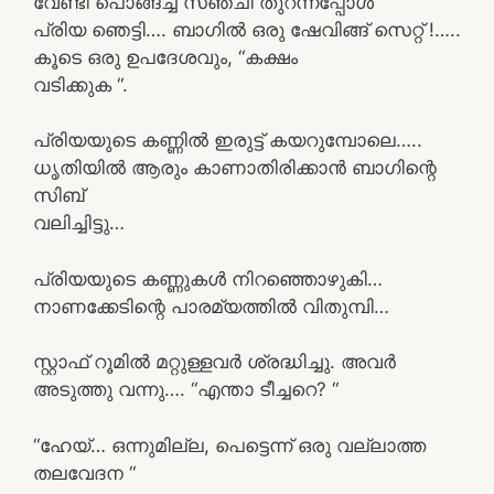
വേണ്ടി പൊങ്ങച്ച സഞ്ചി തുറന്നപ്പോൾ
പ്രിയ ഞെട്ടി…. ബാഗിൽ ഒരു ഷേവിങ്ങ് സെറ്റ് !…..
കൂടെ ഒരു ഉപദേശവും, “കക്ഷം
വടിക്കുക “.
പ്രിയയുടെ കണ്ണിൽ ഇരുട്ട് കയറുമ്പോലെ…..
ധൃതിയിൽ ആരും കാണാതിരിക്കാൻ ബാഗിന്റെ
സിബ്
വലിച്ചിട്ടു…
പ്രിയയുടെ കണ്ണുകൾ നിറഞ്ഞൊഴുകി…
നാണക്കേടിന്റെ പാരമ്യത്തിൽ വിതുമ്പി…
സ്റ്റാഫ് റൂമിൽ മറ്റുള്ളവർ ശ്രദ്ധിച്ചു. അവർ
അടുത്തു വന്നു…. “എന്താ ടീച്ചറെ? “
“ഹേയ്… ഒന്നുമില്ല, പെട്ടെന്ന് ഒരു വല്ലാത്ത
തലവേദന “