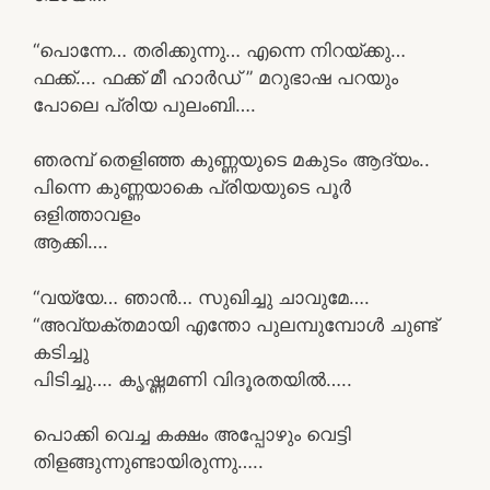
“പൊന്നേ… തരിക്കുന്നു… എന്നെ നിറയ്ക്കു…
ഫക്ക്…. ഫക്ക് മീ ഹാർഡ് ” മറുഭാഷ പറയും
പോലെ പ്രിയ പുലംബി….
ഞരമ്പ് തെളിഞ്ഞ കുണ്ണയുടെ മകുടം ആദ്യം..
പിന്നെ കുണ്ണയാകെ പ്രിയയുടെ പൂർ
ഒളിത്താവളം
ആക്കി….
“വയ്യേ… ഞാൻ… സുഖിച്ചു ചാവുമേ….
“അവ്യക്‌തമായി എന്തോ പുലമ്പുമ്പോൾ ചുണ്ട്
കടിച്ചു
പിടിച്ചു…. കൃഷ്ണമണി വിദൂരതയിൽ…..
പൊക്കി വെച്ച കക്ഷം അപ്പോഴും വെട്ടി
തിളങ്ങുന്നുണ്ടായിരുന്നു…..