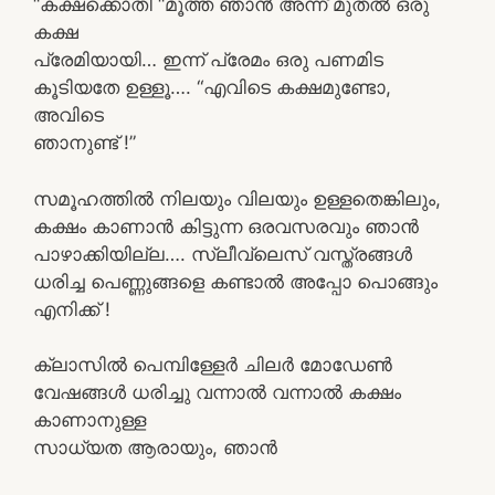
“കക്ഷക്കൊതി “മൂത്ത ഞാൻ അന്ന് മുതൽ ഒരു
കക്ഷ
പ്രേമിയായി… ഇന്ന് പ്രേമം ഒരു പണമിട
കൂടിയതേ ഉള്ളൂ…. “എവിടെ കക്ഷമുണ്ടോ,
അവിടെ
ഞാനുണ്ട് !”
സമൂഹത്തിൽ നിലയും വിലയും ഉള്ളതെങ്കിലും,
കക്ഷം കാണാൻ കിട്ടുന്ന ഒരവസരവും ഞാൻ
പാഴാക്കിയില്ല…. സ്ലീവ്‌ലെസ് വസ്ത്രങ്ങൾ
ധരിച്ച പെണ്ണുങ്ങളെ കണ്ടാൽ അപ്പോ പൊങ്ങും
എനിക്ക് !
ക്ലാസിൽ പെമ്പിള്ളേർ ചിലർ മോഡേൺ
വേഷങ്ങൾ ധരിച്ചു വന്നാൽ വന്നാൽ കക്ഷം
കാണാനുള്ള
സാധ്യത ആരായും, ഞാൻ