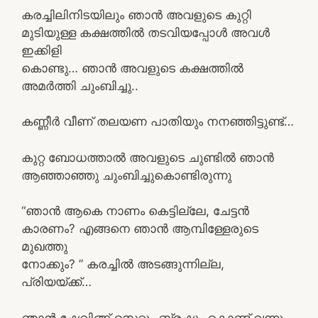
കരച്ചിലിനിടയിലും ഞാൻ അവളുടെ കുറ്റി
മുടിയുള്ള കക്ഷത്തിൽ തടവിയപ്പോൾ അവൾ
ഇക്കിളി
കൊണ്ടു… ഞാൻ അവളുടെ കക്ഷത്തിൽ
അമർത്തി ചുംബിച്ചു..
കണ്ണീർ വീണ് തലയണ പാതിയും നനഞ്ഞിട്ടുണ്ട്…
കുറ്റ ബോധത്താൽ അവളുടെ ചുണ്ടിൽ ഞാൻ
ആഞ്ഞാഞ്ഞു ചുംബിച്ചുകൊണ്ടിരുന്നു
“ഞാൻ ആകെ നാണം കെട്ടില്ലേ, ചേട്ടൻ
കാരണം? എങ്ങനെ ഞാൻ ആമ്പിള്ളേരുടെ
മുഖത്തു
നോക്കും? ” കരച്ചിൽ അടങ്ങുന്നില്ല,
പ്രിയയ്ക്ക്…
ഞാൻ ഷേവിങ്ങ് സെറ്റും ബ്രഷും കൊണ്ട് വന്നു…