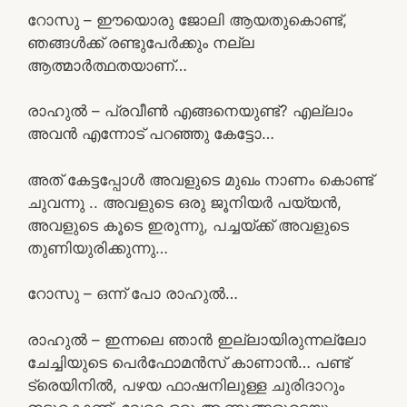
റോസു – ഈയൊരു ജോലി ആയതുകൊണ്ട്,
ഞങ്ങൾക്ക് രണ്ടുപേർക്കും നല്ല
ആത്മാർത്ഥതയാണ്…
രാഹുൽ – പ്രവീൺ എങ്ങനെയുണ്ട്? എല്ലാം
അവൻ എന്നോട് പറഞ്ഞു കേട്ടോ…
അത് കേട്ടപ്പോൾ അവളുടെ മുഖം നാണം കൊണ്ട്
ചുവന്നു .. അവളുടെ ഒരു ജൂനിയർ പയ്യൻ,
അവളുടെ കൂടെ ഇരുന്നു, പച്ചയ്ക്ക് അവളുടെ
തുണിയുരിക്കുന്നു…
റോസു – ഒന്ന് പോ രാഹുൽ…
രാഹുൽ – ഇന്നലെ ഞാൻ ഇല്ലായിരുന്നല്ലോ
ചേച്ചിയുടെ പെർഫോമൻസ് കാണാൻ… പണ്ട്
ട്രെയിനിൽ, പഴയ ഫാഷനിലുള്ള ചുരിദാറും