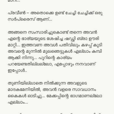
പ്രവീൺ – അതൊക്കെ ഉണ്ട് ചേച്ചി ചേച്ചിക്ക് ഒരു
സർപ്രൈസ് ആണ്…
അങ്ങനെ സംസാരിച്ചുകൊണ്ട് തന്നെ അവൻ
എന്റെ ഭാര്യയുടെ ശേഷിച്ച ഷഡ്ഢി ബ്രാ ഊരി
മാറ്റി… ഇത്തവണ അവൾ പതിവിലും കഴപ്പ് കൂടി
അവന്റെ മുന്നിൽ മുലഞെട്ടുകൾ എല്ലാം കമ്പി
ആക്കി നിന്നു… പൂറിന്റെ കാര്യം
പറയേണ്ടതില്ലല്ലോ, എപ്പോഴും നനവാണ്
ഇപ്പോൾ..
തുണിയില്ലാതെ നിൽക്കുന്ന അവളുടെ
മാദകമേനിയിൽ, അവൻ വളരെ സാവധാനം
കൈകൾ ഓടിച്ചു… മേക്കപ്പിന്റെ ഭാഗമാണല്ലോ
എല്ലാം…