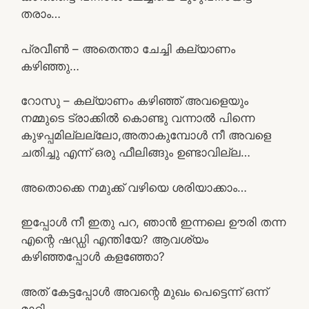
തരാം…
പ്രവീൺ – അതെന്താ ചേച്ചി കല്യാണം
കഴിഞ്ഞു…
റോസു – കല്യാണം കഴിഞ്ഞ് അവളെയും
നമ്മുടെ ട്രാക്കിൽ കൊണ്ടു വന്നാൽ പിന്നെ
കുഴപ്പമില്ലല്ലോ,അതാകുമ്പോൾ നീ അവളെ
ചതിച്ചു എന്ന് ഒരു ഫീലിങ്ങും ഉണ്ടാവില്ല…
അതൊക്കെ നമുക്ക് വഴിയെ ശരിയാക്കാം…
ഇപ്പോൾ നീ ഇതു പറ, ഞാൻ ഇന്നലെ ഊരി തന്ന
എന്റെ ഷഡ്ഡി എന്തിയേ? ആവശ്യം
കഴിഞ്ഞപ്പോൾ കളഞ്ഞോ?
അത് കേട്ടപ്പോൾ അവന്റെ മുഖം പെട്ടെന്ന് ഒന്ന്
മാറി…