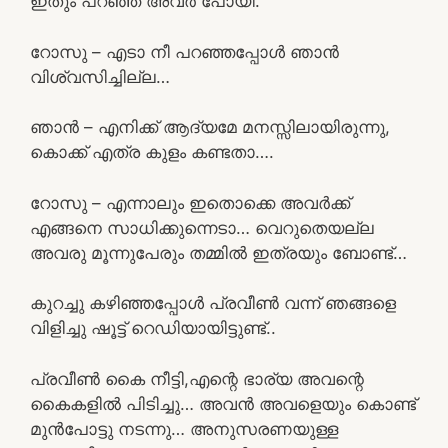
ഇതും പറഞ്ഞ് അവർ പോയി.
റോസു – എടാ നീ പറഞ്ഞപ്പോൾ ഞാൻ
വിശ്വസിച്ചില്ല…
ഞാൻ – എനിക്ക് ആദ്യമേ മനസ്സിലായിരുന്നു,
കൊക്ക് എത്ര കുളം കണ്ടതാ….
റോസു – എന്നാലും ഇതൊക്കെ അവർക്ക്
എങ്ങനെ സാധിക്കുന്നെടാ… വെറുതെയല്ല
അവരു മൂന്നുപേരും തമ്മിൽ ഇത്രയും ബോണ്ട്…
കുറച്ചു കഴിഞ്ഞപ്പോൾ പ്രവീൺ വന്ന് ഞങ്ങളെ
വിളിച്ചു ഷൂട്ട് റെഡിയായിട്ടുണ്ട്..
പ്രവീൺ കൈ നീട്ടി,എന്റെ ഭാര്യ അവന്റെ
കൈകളിൽ പിടിച്ചു… അവൻ അവളെയും കൊണ്ട്
മുൻപോട്ടു നടന്നു… അനുസരണയുള്ള