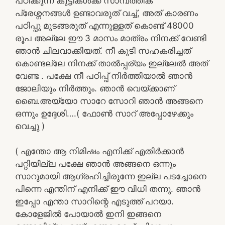
പഠിക്കുന്ന കുട്ടികൾക്ക് സാമ്പത്തിക
പ്രേശ്നനങ്ങൾ ഉണ്ടാവരുത് വച്ച്, അത് കാരണം
പഠിപ്പു മുടങ്ങരുത് എന്നുള്ളത് കൊണ്ട് 48000
രൂപ അല്ലേ ഈ 3 മാസം മാത്രം നിനക്ക് വേണ്ടി
ഞാൻ ചിലവാക്കിയത്. നീ കൂടി സഹകരിച്ചത്
കൊണ്ടല്ലേ നിനക്ക് താൽപ്പര്യം ഇല്ലേൽ അത്
വേണ്ട . പക്ഷേ നീ പഠിപ്പ് നിർത്തിയാൽ ഞാൻ
ജോലിയും നിർത്തും. ഞാൻ വെയ്ക്കാണ്
ബൈ.അയ്യോ സാറേ സോറി ഞാൻ അങ്ങനെ
ഒന്നും ഉദ്ദേശി….( ഫോൺ സാറ് അപ്പോഴേക്കും
വെച്ചു )
( എന്തോ ആ നിമിഷം എനിക്ക് എതിർക്കാൻ
പറ്റിയില്ല പക്ഷേ ഞാൻ അങ്ങനെ ഒന്നും
സാറുമായി ആഗ്രഹിച്ചിരുന്നേ ഇല്ല പടച്ചോനെ
പിന്നെ എന്തിന് എനിക്ക് ഈ വിധി തന്നു. ഞാൻ
ഇപ്പോ എന്താ സാറിന്റെ എടുത്ത് പറയാ.
കോളേജിൽ പോയാൽ ഇനി ഇങ്ങനെ