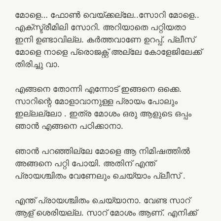
മോളെ… ഫോൺ വെയ്ക്കല്ലേ..സോറി മോളെ..
എക്സ്ട്രീമിലി സോറി. അറിയാതെ പറ്റിയതാ
ഇനി ഉണ്ടാവില്ല. കർത്തവാണേ ഉറപ്പ്. പ്ലീസ്
മോളെ നാളെ പ്രൊജക്റ്റ്‌ അല്ലേ കോളേജിലേക്ക്
തിരിച്ചു വാ.
എങ്ങനെ തോന്നി എന്നോട് ഇങ്ങനെ ഒക്കെ.
സാറിന്റെ മോളാവാനുള്ള പ്രായം പോലും
ഇല്ലല്ലോ . ഇത്ര മോശം ഒരു ആളുടെ ഒപ്പം
ഞാൻ എങ്ങനെ പഠിക്കാനാ.
ഞാൻ പറഞ്ഞില്ലേ മോളെ ആ നിമിഷത്തിൽ
അങ്ങനെ പറ്റി പോയി. അതിന് എന്ത്
പ്രായശ്ചിതം വേണേലും ചെയ്യാം പ്ലീസ് .
എന്ത് പ്രായശ്ചിതം ചെയ്യാനാ. വേണ്ട സാറ്
ആള് ശെരിയല്ല. സാറ് മോശം ആണ്. എനിക്ക്