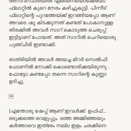
അസ്വസ്ഥതയിൽ എങ്ങനെയൊക്കെയോ
ഫ്ലാറ്റിൽ കുറെ നേരം കഴിച്ചുകൂട്ടി. പിന്നീട്
ഫ്ലാറ്റിന്റെ പുറത്തേയ്ക്ക് ഇറങ്ങിയപ്പോ ആണ്
അവടെ ഷൂ കിടക്കുന്നത് കണ്ടത് പോകാനുള്ള
തിരക്കിൽ അവൾ സാറ് കൊടുത്ത ചെരുപ്പ്
ഇട്ടിട്ടാണ് പോയത്. അത് സാറിൽ ചെറിയൊരു
പുഞ്ചിരി ഇണ്ടാക്കി.
രാത്രിയിൽ അവൾ അയച്ച മിറർ സെൽഫി
ഫോണിൽ നോക്കി കൊണ്ടൊരിക്കയിരുന്നു .
ഫോട്ടോ കണ്ടപ്പോ തന്നെ സാറിന്റെ കുണ്ണാ
ഉദിച്ചു.
￼
(എന്തോരു ഷേപ്പ് ആണ് ഇവൾക്ക്. ഉഫ്ഫ്…
ഒടുക്കത്തെ വെളുപ്പും. ഒത്ത അമ്മിഞ്ഞയും
കർത്താവെ ഇത്രേം നല്ല ഇളം ചരക്കിനെ