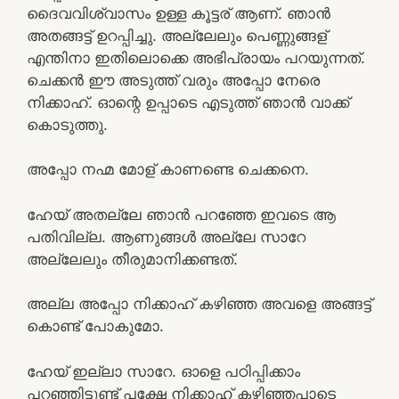
ദൈവവിശ്വാസം ഉള്ള കൂട്ടര് ആണ്. ഞാൻ
അതങ്ങട്ട് ഉറപ്പിച്ചു. അല്ലേലും പെണ്ണുങ്ങള്
എന്തിനാ ഇതിലൊക്കെ അഭിപ്രായം പറയുന്നത്.
ചെക്കൻ ഈ അടുത്ത് വരും അപ്പോ നേരെ
നിക്കാഹ്. ഓന്റെ ഉപ്പാടെ എടുത്ത് ഞാൻ വാക്ക്
കൊടുത്തു.
അപ്പോ നഹ്മ മോള് കാണണ്ടെ ചെക്കനെ.
ഹേയ് അതല്ലേ ഞാൻ പറഞ്ഞേ ഇവടെ ആ
പതിവില്ല. ആണുങ്ങൾ അല്ലേ സാറേ
അല്ലേലും തീരുമാനിക്കണ്ടത്.
അല്ല അപ്പോ നിക്കാഹ് കഴിഞ്ഞ അവളെ അങ്ങട്ട്
കൊണ്ട് പോകുമോ.
ഹേയ് ഇല്ലാ സാറേ. ഓളെ പഠിപ്പിക്കാം
പറഞ്ഞിട്ടുണ്ട് പക്ഷേ നിക്കാഹ് കഴിഞ്ഞപാടെ