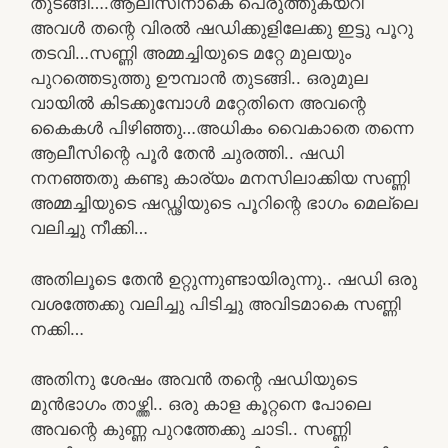
തുടങ്ങി….ആലീസിനാകെ പെരുത്തുകയറി
അവൾ തന്റെ വിരൽ ഷഡിക്കുളിലേക്കു ഇട്ടു പൂറു
തടവി…സണ്ണി അമ്മച്ചിയുടെ മറ്റേ മുലയും
പുറത്തെടുത്തു ഊമ്പാൻ തുടങ്ങി.. ഒരുമുല
വായിൽ കിടക്കുമ്പോൾ മറ്റേതിനെ അവന്റെ
കൈകൾ പിഴിഞ്ഞു…അധികം വൈകാതെ തന്നെ
ആലീസിന്റെ പൂർ തേൻ ചുരത്തി.. ഷഡി
നനഞ്ഞതു കണ്ടു കാര്യം മനസിലാക്കിയ സണ്ണി
അമ്മച്ചിയുടെ ഷഡ്ഢിയുടെ പൂറിന്റെ ഭാഗം മെല്ലെ
വലിച്ചു നീക്കി…
അതിലൂടെ തേൻ ഉറ്റുന്നുണ്ടായിരുന്നു.. ഷഡി ഒരു
വശത്തേക്കു വലിച്ചു പിടിച്ചു അവിടമാകെ സണ്ണി
നക്കി…
അതിനു ശേഷം അവൻ തന്റെ ഷഡിയുടെ
മുൻഭാഗം താഴ്ത്തി.. ഒരു കാള കൂറ്റനെ പോലെ
അവന്റെ കുണ്ണ പുറത്തേക്കു ചാടി.. സണ്ണി