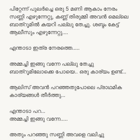
പിറ്റേന്ന് പുലർച്ചെ ഒരു 5 മണി ആകാം നേരം
സണ്ണി എഴുന്നേറ്റു, കണ്ണ് തിരുമ്മി അവൻ മെല്ലെ
ബാത്‌റൂമിൽ കയറി പല്ലു തേച്ചു. ശബ്ദം കേട്ട്
ആലീസും എഴുന്നേറ്റു….
എന്താടാ ഇത്ര നേരത്തെ…..
അമ്മച്ചി ഇങ്ങു വന്നേ പല്ലു തേച്ചു
ബാത്റൂമിലോക്കെ പോയെ.. ഒരു കാര്യം ഉണ്ട്…
ആലിസ് അവൻ പറഞ്ഞതുപോലെ പ്രാഥമിക
കാര്യങ്ങൾ തീർത്തു…
എന്താടാ പറ…
അമ്മച്ചി ഇങ്ങു വന്നേ…..
അതും പറഞ്ഞു സണ്ണി അവളെ വലിച്ചു