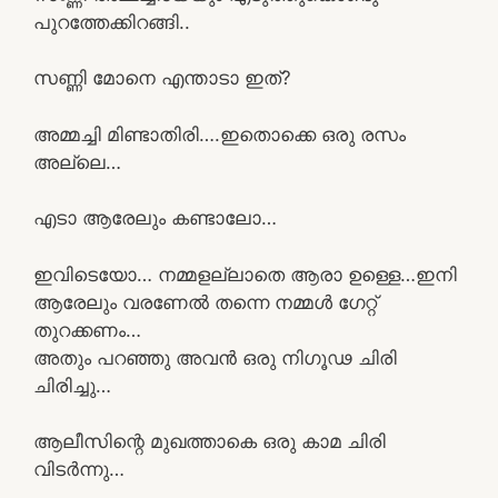
പുറത്തേക്കിറങ്ങി..
സണ്ണി മോനെ എന്താടാ ഇത്?
അമ്മച്ചി മിണ്ടാതിരി….ഇതൊക്കെ ഒരു രസം
അല്ലെ…
എടാ ആരേലും കണ്ടാലോ…
ഇവിടെയോ… നമ്മളല്ലാതെ ആരാ ഉള്ളെ…ഇനി
ആരേലും വരണേൽ തന്നെ നമ്മൾ ഗേറ്റ്
തുറക്കണം…
അതും പറഞ്ഞു അവൻ ഒരു നിഗൂഢ ചിരി
ചിരിച്ചു…
ആലീസിന്റെ മുഖത്താകെ ഒരു കാമ ചിരി
വിടർന്നു…