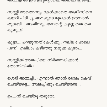
സണ്ണി അതൊന്നും കേൾക്കാതെ ആലീസിനെ
കയറി പിടിച്ചു, അവളുടെ മുലകൾ ഊമ്പാൻ
തുടങ്ങി… ആലീസും അവന്റെ കുണ്ണ മെല്ലെ
കുലുക്കി…
കുട്ടാ….പറയുന്നത് കേൾക്കു.. നല്ല പോലെ
പണി എല്ലാം കഴിഞ്ഞു നമുക്ക് കൂടാം…
സണ്ണിക്ക് അമ്മച്ചിയെ നിർബന്ധിക്കാൻ
തോന്നിയില്ല…
ശെരി അമ്മച്ചി.. എന്നാൽ ഞാൻ രോമം ഷേവ്
ചെയ്യട്ടെ… അമ്മച്ചിക്കും ചെയ്യണ്ടേ…
ഉം….നീ ചെയ്തു തരുമോ..