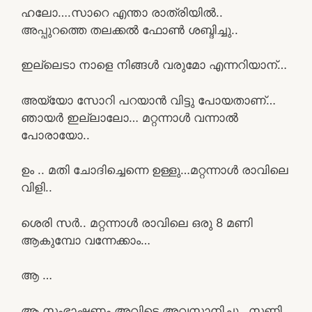
ഹലോ….സാറെ എന്താ രാത്രിയിൽ..
അപ്പുറത്തെ തലക്കൽ ഫോൺ ശബ്ദിച്ചു..
ഇല്ലെടാ നാളെ നിങ്ങൾ വരുമോ എന്നറിയാന്…
അയ്യോ സോറി പറയാൻ വിട്ടു പോയതാണ്…
ഞായർ ഇല്ലാലോ… മറ്റന്നാൾ വന്നാൽ
പോരായോ..
ഉം .. മതി ചോദിച്ചെന്നെ ഉള്ളു…മറ്റന്നാൾ രാവിലെ
വിളി..
ശെരി സർ.. മറ്റന്നാൾ രാവിലെ ഒരു 8 മണി
ആകുമ്പോ വന്നേക്കാം…
ആ …
ആ സംഭാഷണം അവിടെ അവസാനിച്ചു…സണ്ണി