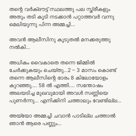
തന്റെ വർക്ഔട്ട് സ്ഥലത്തു പല സ്ത്രീകളും
അതും തടി കൂടി നടക്കാൻ പറ്റാത്തവർ വന്നു
മെലിയുന്നു പിന്ന അമ്മച്ചി…
അവൻ ആലീസിനു കൂടുതൽ മനക്കരുത്തു
നൽകി…
അധികം വൈകാതെ തന്നെ ജിമ്മിൽ
ചേർക്കുകയും ചെയ്തു…2 – 3 മാസം കൊണ്ട്
തന്നെ ആലീസിന്റെ ഭാരം 8 കിലോയോളം
കുറഞ്ഞു…. 58 ൽ എത്തി…. സന്തോഷം
അലയടിച്ച മുഖവുമായി അവൾ സണ്ണിയെ
പുണർന്നു… എനിക്കിനി ചത്താലും വേണ്ടില്ല…
അയ്യോ അമ്മച്ചി ചവാൻ പാടില്ല ചത്താൽ
ഞാൻ ആരെ പണ്ണും…