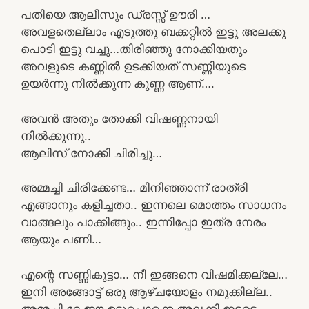
പതിയെ ആലീസും ഡ്രസ്സ് ഊരി …
അവളതെല്ലാം എടുത്തു ബക്കറ്റിൽ ഇട്ടു അലക്കു
പൊടി ഇട്ടു വച്ചു…തിരിഞ്ഞു നോക്കിയതും
അവളുടെ കണ്ണിൽ ഉടക്കിയത് സണ്ണിയുടെ
ഉയർന്നു നിൽക്കുന്ന കുണ്ണ ആണ്….
അവൻ അതും തോക്കി വിഷണ്ണനായി
നിൽക്കുന്നു..
ആലിസ് നോക്കി ചിരിച്ചു…
അമ്മച്ചി ചിരിക്കേണ്ട… മിനിഞ്ഞാന്ന് രാത്രി
എങ്ങാനും കളിച്ചതാ.. ഇന്നലെ മൊത്തം സാധനം
വാങ്ങലും പാക്കിങ്ങും.. ഇന്നിപ്പോ ഇത്ര നേരം
ആയും പണി…
എന്റെ സണ്ണികുട്ടാ… നീ ഇങ്ങനെ വിഷമിക്കല്ലേ…
ഇനി അങ്ങോട്ട് ഒരു ആഴ്ചയോളം നമുക്കില്ല..
അമ്മച്ചി ദേ ഈ ഉടുപ്പൊക്കെ അലക്കി ഇടട്ടെ..